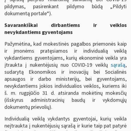
pildymas, pasirenkant pildymo būdą „Pildyti
dokumentą portale“).
Savarankiškai dirbantiems ir veiklos
nevykdantiems gyventojams
Pažymėtina, kad mokestinės pagalbos priemonės kaip
ir įmonėms pratęsiamos ir individualią veiklą
vykdantiems gyventojams, kurių ekonominė veikla yra
įtraukta į nukentėjusių nuo COVID-19 veiklų
sąrašą
,
sudarytą Ekonomikos ir inovacijų bei Socialinės
apsaugos ir darbo ministerijų, bei gyventojams,
nevykdantiems jokios individualios veiklos, kuriems iki
š. m. rugpjūčio 31 d. atsiranda mokėtinų mokesčių
(išskyrus administracinių baudų ir vykdomųjų
dokumentų prievolių).
Individualią veiklą vykdantys gyventojai, kurių veikla
neįtraukta į nukentėjusių sąrašą ir kurie taip pat patyrė