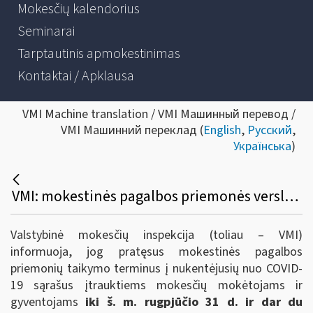
Mokesčių kalendorius
Seminarai
Tarptautinis apmokestinimas
Kontaktai / Apklausa
VMI Machine translation / VMI Машинный перевод /
VMI Машинний переклад (
English
,
Русский
,
Українська
)
VMI: mokestinės pagalbos priemonės verslui ir gyventojams pratęsiamos iki š. m. rugpjūčio 31 d. + 2 mėn.
Valstybinė mokesčių inspekcija (toliau – VMI)
informuoja, jog pratęsus mokestinės pagalbos
priemonių taikymo terminus į nukentėjusių nuo COVID-
19 sąrašus įtrauktiems mokesčių mokėtojams ir
gyventojams
iki š. m. rugpjūčio 31 d. ir dar du