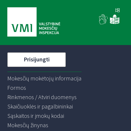
Prisijungti
Mokesčių mokėtojų informacija
Formos
Rinkmenos / Atviri duomenys
Skaičiuoklės ir pagalbininkai
Sąskaitos ir įmokų kodai
Mokesčių žinynas