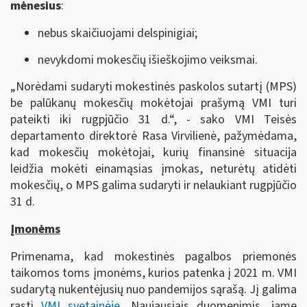
mėnesius
:
nebus skaičiuojami delspinigiai;
nevykdomi mokesčių išieškojimo veiksmai.
„Norėdami sudaryti mokestinės paskolos sutartį (MPS)
be palūkanų mokesčių mokėtojai prašymą VMI turi
pateikti iki rugpjūčio 31 d.“, - sako VMI Teisės
departamento direktorė Rasa Virvilienė, pažymėdama,
kad mokesčių mokėtojai, kurių finansinė situacija
leidžia mokėti einamąsias įmokas, neturėtų atidėti
mokesčių, o MPS galima sudaryti ir nelaukiant rugpjūčio
31 d.
Įmonėms
Primenama, kad mokestinės pagalbos priemonės
taikomos toms įmonėms, kurios patenka į 2021 m. VMI
sudarytą nukentėjusių nuo pandemijos sąrašą. Jį galima
rasti
VMI svetainėje
. Naujausiais duomenimis, jame