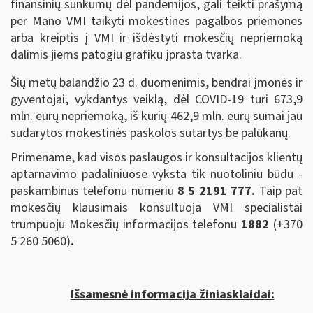
finansinių sunkumų dėl pandemijos, gali teikti prašymą
per Mano VMI taikyti mokestines pagalbos priemones
arba kreiptis į VMI ir išdėstyti mokesčių nepriemoką
dalimis jiems patogiu grafiku įprasta tvarka.
Šių metų balandžio 23 d. duomenimis, bendrai įmonės ir
gyventojai, vykdantys veiklą, dėl COVID-19 turi 673,9
mln. eurų nepriemoką, iš kurių 462,9 mln. eurų sumai jau
sudarytos mokestinės paskolos sutartys be palūkanų.
Primename, kad visos paslaugos ir konsultacijos klientų
aptarnavimo padaliniuose vyksta tik nuotoliniu būdu -
paskambinus telefonu numeriu
8 5 2191 777.
Taip pat
mokesčių klausimais konsultuoja VMI specialistai
trumpuoju Mokesčių informacijos telefonu
1882
(+370
5 260 5060)
.
Išsamesnė informacija žiniasklaidai: