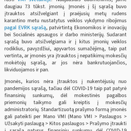
daugiau 73 tūkst. įmonių. Įmonės į šį sąrašą buvo
įtrauktos atsižvelgiant į praėjusių metų rudens
karantino metu nustatytus veiklos vykdymo ribojimus
pagal EVRK sąrašą
, patvirtintą Ekonomikos ir inovacijų
bei Socialinės apsaugos ir darbo ministerijų. Sudarant
sąrašą buvo atsižvelgiama ir į kitus įmonių veiklos
rodiklius, pavyzdžiui, apyvartos sumažėjimą, taip pat
vertinta, ar įmonės yra įtrauktos į nepatikimų mokesčių
mokėtojų sąrašą, ar jos nėra bankrutuojančios,
likviduojamos ir pan.
Įmonės, kurios nėra įtrauktos į nukentėjusių nuo
pandemijos sąrašą, tačiau dėl COVID-19 taip pat patyrė
finansinių sunkumų, dėl mokestinės pagalbos
priemonių taikymo gali kreiptis į mokesčių
administratorių. Standartizuotą prašymo formą įmonės
gali pateikti per Mano VMI (Mano VMI > Paslaugos >
Užsakyti paslaugą > Kitos paslaugos > Prašymo įtraukti
į sąrašą patyrus finansinių sunkumų dėl COVID-19