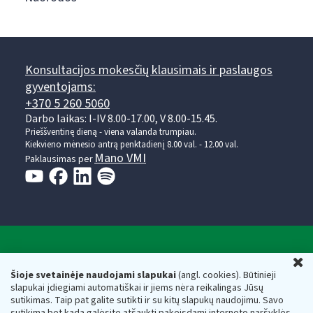
Konsultacijos mokesčių klausimais ir paslaugos
gyventojams:
+370 5 260 5060
Darbo laikas: I-IV 8.00-17.00, V 8.00-15.45.
Prieššventinę dieną - viena valanda trumpiau.
Kiekvieno mėnesio antrą penktadienį 8.00 val. - 12.00 val.
Mano VMI
Paklausimas per
Valstybinė mokesčių inspekcija prie Lietuvos
U
Respublikos finansų ministerijos
Šioje svetainėje naudojami slapukai
(angl. cookies). Būtinieji
slapukai įdiegiami automatiškai ir jiems nėra reikalingas Jūsų
Biudžetinė įstaiga. Juridinio asmens kodas — 188659752,
sutikimas. Taip pat galite sutikti ir su kitų slapukų naudojimu. Savo
adresas: Vasario 16-osios g. 14, 01107 Vilnius, Lietuva, el.paštas:
sutikimą bet kada galėsite atšaukti pakeisdami interneto naršyklės