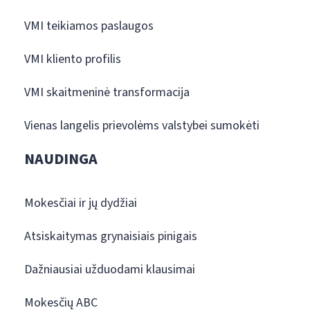
VMI teikiamos paslaugos
VMI kliento profilis
VMI skaitmeninė transformacija
Vienas langelis prievolėms valstybei sumokėti
NAUDINGA
Mokesčiai ir jų dydžiai
Atsiskaitymas grynaisiais pinigais
Dažniausiai užduodami klausimai
Mokesčių ABC