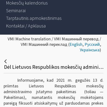
Mokesčių kalendorius
Seminarai
Tarptautinis apmokestinimas
Kontaktai / Apklausa
VMI Machine translation / VMI Машинный перевод /
VMI Машинний переклад (
English
,
Русский
,
Українська
)
Dėl Lietuvos Respublikos mokesčių administravimo įstatymo 40 pakeitimo ir įstatymo papildymo 42-4 straipsniu
Informuojame, kad 2021 m. gegužės 13 d.
priimtas Lietuvos Respublikos mokesčių
administravimo įstatymo pakeitimas (toliau —
Pakeitimas), numatantis mokesčių mokėtojams
pareigą fiksuoti atsiskaitymų už parduodamas prekes