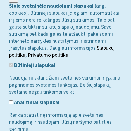
Šioje svetainėje naudojami slapukai
(angl.
cookies). Būtinieji slapukai įdiegiami automatiškai
ir jiems nėra reikalingas Jūsų sutikimas. Taip pat
galite sutikti ir su kitų slapukų naudojimu. Savo
sutikimą bet kada galėsite atšaukti pakeisdami
interneto naršyklės nustatymus ir ištrindami
įrašytus slapukus. Daugiau informacijos
Slapukų
politika
;
Privatumo politika.
Būtinieji slapukai
Naudojami sklandžiam svetainės veikimui ir įgalina
pagrindines svetainės funkcijas. Be šių slapukų
svetainė negali tinkamai veikti.
Analitiniai slapukai
Renka statistinę informaciją apie svetainės
naudojimą ir naudojami Jūsų naršymo patirties
gerinimui.