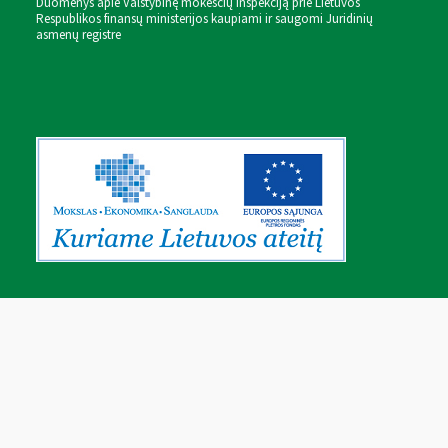
Duomenys apie Valstybinę mokesčių inspekciją prie Lietuvos
Respublikos finansų ministerijos kaupiami ir saugomi Juridinių
asmenų registre