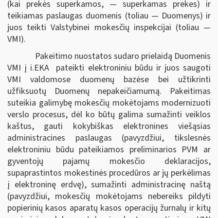
(kai prekės superkamos, — superkamas prekes) ir
teikiamas paslaugas duomenis (toliau — Duomenys) ir
juos teikti Valstybinei mokesčių inspekcijai (toliau —
VMI).
Pakeitimo nuostatos sudaro prielaidą Duomenis
VMI į i.EKA pateikti elektroniniu būdu ir juos saugoti
VMI valdomose duomenų bazėse bei užtikrinti
užfiksuotų Duomenų nepakeičiamumą. Pakeitimas
suteikia galimybę mokesčių mokėtojams modernizuoti
verslo procesus, dėl ko būtų galima sumažinti veiklos
kaštus, gauti kokybiškas elektronines viešąsias
administracines paslaugas (pavyzdžiui, tikslesnės
elektroniniu būdu pateikiamos preliminarios PVM ar
gyventojų pajamų mokesčio deklaracijos,
supaprastintos mokestinės procedūros ar jų perkėlimas
į elektroninę erdvę), sumažinti administracinę naštą
(pavyzdžiui, mokesčių mokėtojams nebereiks pildyti
popierinių kasos aparatų kasos operacijų žurnalų ir kitų