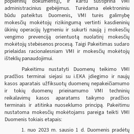
popierinių dokumentų), ir kartu sustiprina VMI
administracinius gebėjimus. Turėdama elektroniniu
būdu pateiktus Duomenis, VMI turės galimybę
mokesčių mokėtojų rizikingumą vertinti kasdieninių
ūkinių operacijų lygmeniu ir sukurti naują į mokesčių
vengimo prevenciją orientuotą nuolatinį mokesčių
mokėtojų stebėsenos procesą. Taigi Pakeitimas sudaro
prielaidas racionalesniam VMI ir mokesčių mokėtojų
išteklių panaudojimui.
Pakeitimu nustatyti Duomenų teikimo VMI
pradžios terminai siejasi su i.EKA įdiegimo ir naujų
kasos aparatais užfiksuotų duomenų nepakeičiamumo
ir tokių duomenų prieinamumo VMI techninių
reikalavimų kasos aparatams taikymo pradžios
terminais ir atitinka nuoseklumo principą. Pakeitimu
nustatoma mokesčių mokėtojams pareiga teikti VMI
Duomenis tokiais etapais:
1. nuo 2023 m. sausio 1 d. Duomenis pradėtų