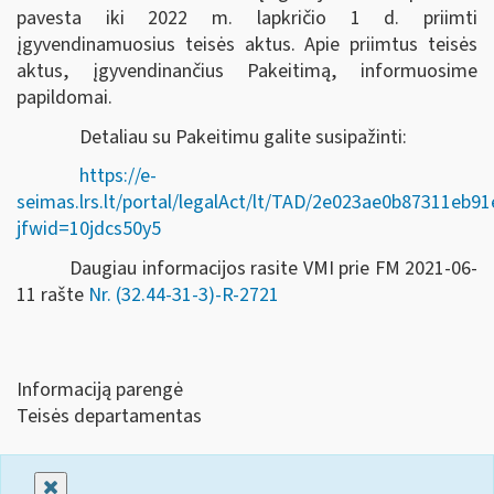
pavesta iki 2022 m. lapkričio 1 d. priimti
įgyvendinamuosius teisės aktus. Apie priimtus teisės
aktus, įgyvendinančius Pakeitimą, informuosime
papildomai.
Detaliau su Pakeitimu galite susipažinti:
https://e-
seimas.lrs.lt/portal/legalAct/lt/TAD/2e023ae0b87311eb
jfwid=10jdcs50y5
Daugiau informacijos rasite VMI prie FM 2021-06-
11 rašte
Nr. (32.44-31-3)-R-2721
Informaciją parengė
Teisės departamentas
Uždaryti