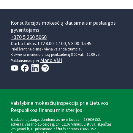
Konsultacijos mokesčių klausimais ir paslaugos
gyventojams:
+370 5 260 5060
Darbo laikas: I-IV 8.00-17.00, V 8.00-15.45.
Prieššventinę dieną - viena valanda trumpiau.
Kiekvieno mėnesio antrą penktadienį 8.00 val. - 12.00 val.
Mano VMI
Paklausimas per
Valstybinė mokesčių inspekcija prie Lietuvos
Respublikos finansų ministerijos
Biudžetinė įstaiga. Juridinio asmens kodas — 188659752,
adresas: Vasario 16-osios g. 14, 01107 Vilnius, Lietuva, el.paštas:
vmi@vmi.lt
, E. pristatymo dėžutės adresas 188659752