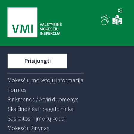
Prisijungti
Mokesčių mokėtojų informacija
Formos
Rinkmenos / Atviri duomenys
Skaičiuoklės ir pagalbininkai
Sąskaitos ir įmokų kodai
Mokesčių žinynas