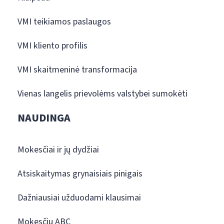
VMI teikiamos paslaugos
VMI kliento profilis
VMI skaitmeninė transformacija
Vienas langelis prievolėms valstybei sumokėti
NAUDINGA
Mokesčiai ir jų dydžiai
Atsiskaitymas grynaisiais pinigais
Dažniausiai užduodami klausimai
Mokesčių ABC