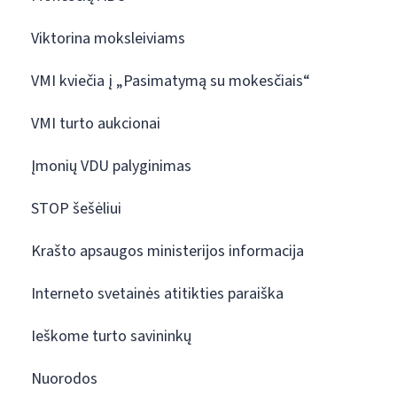
Viktorina moksleiviams
VMI kviečia į „Pasimatymą su mokesčiais“
VMI turto aukcionai
Įmonių VDU palyginimas
STOP šešėliui
Krašto apsaugos ministerijos informacija
Interneto svetainės atitikties paraiška
Ieškome turto savininkų
Nuorodos