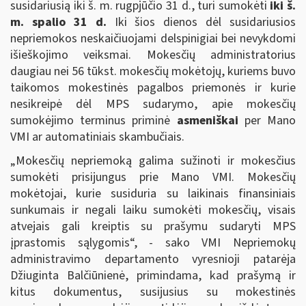
susidariusią iki š. m. rugpjūčio 31 d., turi sumokėti
iki š.
m. spalio 31 d.
Iki šios dienos dėl susidariusios
nepriemokos neskaičiuojami delspinigiai bei nevykdomi
išieškojimo veiksmai. Mokesčių administratorius
daugiau nei 56 tūkst. mokesčių mokėtojų, kuriems buvo
taikomos mokestinės pagalbos priemonės ir kurie
nesikreipė dėl MPS sudarymo, apie mokesčių
sumokėjimo terminus priminė
asmeniškai
per Mano
VMI ar automatiniais skambučiais.
„Mokesčių nepriemoką galima sužinoti ir mokesčius
sumokėti prisijungus prie Mano VMI. Mokesčių
mokėtojai, kurie susiduria su laikinais finansiniais
sunkumais ir negali laiku sumokėti mokesčių, visais
atvejais gali kreiptis su prašymu sudaryti MPS
įprastomis sąlygomis“, - sako VMI Nepriemokų
administravimo departamento vyresnioji patarėja
Džiuginta Balčiūnienė, primindama, kad prašymą ir
kitus dokumentus, susijusius su mokestinės