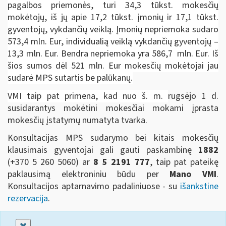
pagalbos priemonės, turi 34,3 tūkst. mokesčių
mokėtojų, iš jų apie 17,2 tūkst. įmonių ir 17,1 tūkst.
gyventojų, vykdančių veiklą. Įmonių nepriemoka sudaro
573,4 mln. Eur, individualią veiklą vykdančių gyventojų –
13,3 mln. Eur. Bendra nepriemoka yra 586,7 mln. Eur. Iš
šios sumos dėl 521 mln. Eur mokesčių mokėtojai jau
sudarė MPS sutartis be palūkanų.
VMI taip pat primena, kad nuo š. m.
rugsėjo 1 d.
susidarantys mokėtini mokesčiai mokami įprasta
mokesčių įstatymų numatyta tvarka.
Konsultacijas MPS sudarymo bei kitais mokesčių
klausimais gyventojai gali gauti paskambinę
1882
(+370 5 260 5060)
ar
8 5 2191 777
, taip pat pateikę
paklausimą elektroniniu būdu per
Mano VMI
.
Konsultacijos aptarnavimo padaliniuose - su
išankstine
rezervacija
.
Uždaryti