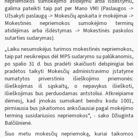
nepriemokos sumokėjimo atidėjimu arba išdėstymu,
galima pateikti taip pat per Mano VMI (Paslaugos ->
Užsakyti paslaugą -> Mokesčių apskaita ir mokėjimai ->
Mokestinės nepriemokos sumokėjimo terminų
atidėjimas arba išdėstymas -> Mokestinės paskolos
sutarties sudarymas).
„Laiku nesumokėjus turimos mokestinės nepriemokos,
taip pat nesikreipus dėl MPS sudarymo su palūkanomis,
po spalio 31 d. bus pradėti skaičiuoti delspinigiai bei
pradėtos taikyti Mokesčių administravimo įstatyme
numatytos priverstinio išieškojimo priemonės:
išieškojimas iš sąskaitų, o nepavykus išieškoti,
išieškojimas bus perduodamas antstoliui. Atkreipiame
dėmesį, kad įmokas sumokant bendru kodu 1001,
pirmiausia bus įskaitomos anksčiausiai pagal mokėjimo
terminą susidariusios nepriemokos“, - sako Džiuginta
Balčiūnienė.
Šiuo metu mokesčių nepriemoką, kuriai taikomos