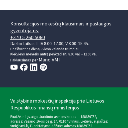
Konsultacijos mokesčių klausimais ir paslaugos
gyventojams:
+370 5 260 5060
Darbo laikas: I-IV 8.00-17.00, V 8.00-15.45.
Prieššventinę dieną - viena valanda trumpiau.
Kiekvieno mėnesio antrą penktadienį 8.00 val. - 12.00 val.
Mano VMI
Paklausimas per
Valstybinė mokesčių inspekcija prie Lietuvos
Respublikos finansų ministerijos
Biudžetinė įstaiga. Juridinio asmens kodas — 188659752,
adresas: Vasario 16-osios g. 14, 01107 Vilnius, Lietuva, el.paštas:
vmi@vmi.lt
, E. pristatymo dėžutės adresas 188659752