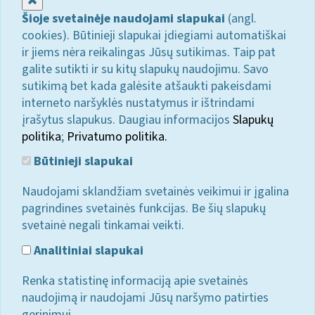
Šioje svetainėje naudojami slapukai
(angl.
cookies). Būtinieji slapukai įdiegiami automatiškai
ir jiems nėra reikalingas Jūsų sutikimas. Taip pat
galite sutikti ir su kitų slapukų naudojimu. Savo
sutikimą bet kada galėsite atšaukti pakeisdami
interneto naršyklės nustatymus ir ištrindami
įrašytus slapukus. Daugiau informacijos
Slapukų
politika
;
Privatumo politika.
Būtinieji slapukai
Naudojami sklandžiam svetainės veikimui ir įgalina
pagrindines svetainės funkcijas. Be šių slapukų
svetainė negali tinkamai veikti.
Analitiniai slapukai
Renka statistinę informaciją apie svetainės
naudojimą ir naudojami Jūsų naršymo patirties
gerinimui.