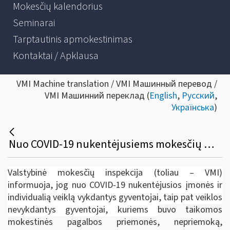
Mokesčių kalendorius
Seminarai
Tarptautinis apmokestinimas
Kontaktai / Apklausa
VMI Machine translation / VMI Машинный перевод /
VMI Машинний переклад (
English
,
Русский
,
Українська
)
Nuo COVID-19 nukentėjusiems mokesčių mokėtojams - dar mėnuo nepriemokai be delspinigių sumokėti
Valstybinė mokesčių inspekcija (toliau – VMI)
informuoja, jog nuo COVID-19 nukentėjusios įmonės ir
individualią veiklą vykdantys gyventojai, taip pat veiklos
nevykdantys gyventojai, kuriems
buvo taikomos
mokestinės pagalbos priemonės, nepriemoką,