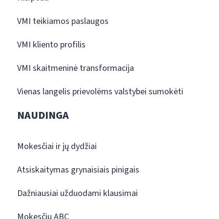
VMI teikiamos paslaugos
VMI kliento profilis
VMI skaitmeninė transformacija
Vienas langelis prievolėms valstybei sumokėti
NAUDINGA
Mokesčiai ir jų dydžiai
Atsiskaitymas grynaisiais pinigais
Dažniausiai užduodami klausimai
Mokesčių ABC