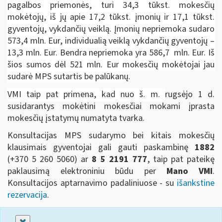
pagalbos priemonės, turi 34,3 tūkst. mokesčių
mokėtojų, iš jų apie 17,2 tūkst. įmonių ir 17,1 tūkst.
gyventojų, vykdančių veiklą. Įmonių nepriemoka sudaro
573,4 mln. Eur, individualią veiklą vykdančių gyventojų –
13,3 mln. Eur. Bendra nepriemoka yra 586,7 mln. Eur. Iš
šios sumos dėl 521 mln. Eur mokesčių mokėtojai jau
sudarė MPS sutartis be palūkanų.
VMI taip pat primena, kad nuo š. m.
rugsėjo 1 d.
susidarantys mokėtini mokesčiai mokami įprasta
mokesčių įstatymų numatyta tvarka.
Konsultacijas MPS sudarymo bei kitais mokesčių
klausimais gyventojai gali gauti paskambinę
1882
(+370 5 260 5060)
ar
8 5 2191 777
, taip pat pateikę
paklausimą elektroniniu būdu per
Mano VMI
.
Konsultacijos aptarnavimo padaliniuose - su
išankstine
rezervacija
.
Uždaryti