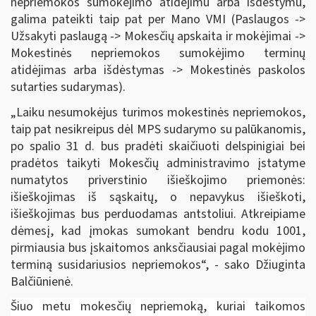
nepriemokos sumokėjimo atidėjimu arba išdėstymu,
galima pateikti taip pat per Mano VMI (Paslaugos ->
Užsakyti paslaugą -> Mokesčių apskaita ir mokėjimai ->
Mokestinės nepriemokos sumokėjimo terminų
atidėjimas arba išdėstymas -> Mokestinės paskolos
sutarties sudarymas).
„Laiku nesumokėjus turimos mokestinės nepriemokos,
taip pat nesikreipus dėl MPS sudarymo su palūkanomis,
po spalio 31 d. bus pradėti skaičiuoti delspinigiai bei
pradėtos taikyti Mokesčių administravimo įstatyme
numatytos priverstinio išieškojimo priemonės:
išieškojimas iš sąskaitų, o nepavykus išieškoti,
išieškojimas bus perduodamas antstoliui. Atkreipiame
dėmesį, kad įmokas sumokant bendru kodu 1001,
pirmiausia bus įskaitomos anksčiausiai pagal mokėjimo
terminą susidariusios nepriemokos“, - sako Džiuginta
Balčiūnienė.
Šiuo metu mokesčių nepriemoką, kuriai taikomos