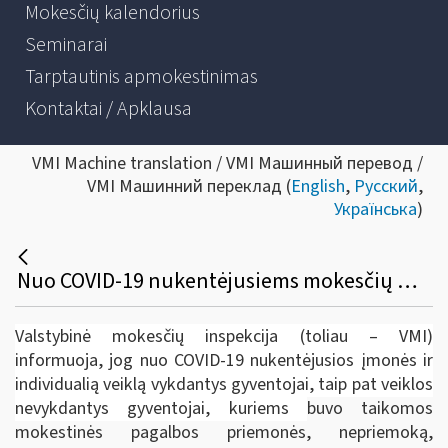
Mokesčių kalendorius
Seminarai
Tarptautinis apmokestinimas
Kontaktai / Apklausa
VMI Machine translation / VMI Машинный перевод /
VMI Машинний переклад (
English
,
Русский
,
Українська
)
Nuo COVID-19 nukentėjusiems mokesčių mokėtojams - dar mėnuo nepriemokai be delspinigių sumokėti
Valstybinė mokesčių inspekcija (toliau – VMI)
informuoja, jog nuo COVID-19 nukentėjusios įmonės ir
individualią veiklą vykdantys gyventojai, taip pat veiklos
nevykdantys gyventojai, kuriems
buvo taikomos
mokestinės pagalbos priemonės, nepriemoką,