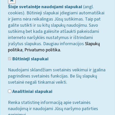
Šioje svetainėje naudojami slapukai
(angl.
cookies). Būtinieji slapukai įdiegiami automatiškai
ir jiems nėra reikalingas Jūsų sutikimas. Taip pat
galite sutikti ir su kitų slapukų naudojimu. Savo
sutikimą bet kada galėsite atšaukti pakeisdami
interneto naršyklės nustatymus ir ištrindami
įrašytus slapukus. Daugiau informacijos
Slapukų
politika
;
Privatumo politika.
Būtinieji slapukai
Naudojami sklandžiam svetainės veikimui ir įgalina
pagrindines svetainės funkcijas. Be šių slapukų
svetainė negali tinkamai veikti.
Analitiniai slapukai
Renka statistinę informaciją apie svetainės
naudojimą ir naudojami Jūsų naršymo patirties
gerinimui.