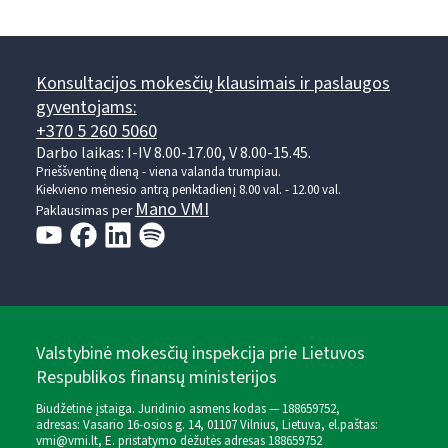
Konsultacijos mokesčių klausimais ir paslaugos
gyventojams:
+370 5 260 5060
Darbo laikas: I-IV 8.00-17.00, V 8.00-15.45.
Prieššventinę dieną - viena valanda trumpiau.
Kiekvieno mėnesio antrą penktadienį 8.00 val. - 12.00 val.
Mano VMI
Paklausimas per
Valstybinė mokesčių inspekcija prie Lietuvos
Respublikos finansų ministerijos
Biudžetinė įstaiga. Juridinio asmens kodas — 188659752,
adresas: Vasario 16-osios g. 14, 01107 Vilnius, Lietuva, el.paštas:
vmi@vmi.lt
, E. pristatymo dėžutės adresas 188659752