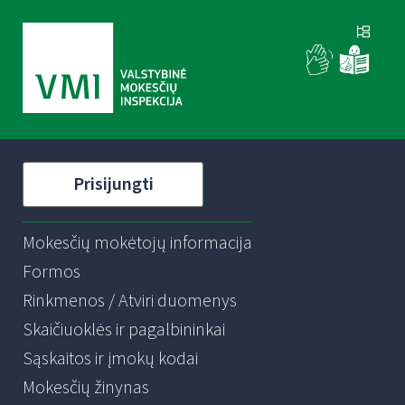
Prisijungti
Mokesčių mokėtojų informacija
Formos
Rinkmenos / Atviri duomenys
Skaičiuoklės ir pagalbininkai
Sąskaitos ir įmokų kodai
Mokesčių žinynas