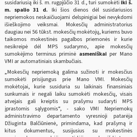
susidariusią iki š. m. rugpjūčio 31 d., turi sumokėti
iki š.
m. spalio 31 d.
Iki šios dienos dėl susidariusios
nepriemokos neskaičiuojami delspinigiai bei nevykdomi
išieškojimo veiksmai. Mokesčių administratorius
daugiau nei 56 tūkst. mokesčių mokėtojų, kuriems buvo
taikomos mokestinės pagalbos priemonės ir kurie
nesikreipė dėl MPS sudarymo, apie mokesčių
sumokėjimo terminus priminė
asmeniškai
per Mano
VMI ar automatiniais skambučiais.
„Mokesčių nepriemoką galima sužinoti ir mokesčius
sumokėti prisijungus prie Mano VMI. Mokesčių
mokėtojai, kurie susiduria su laikinais finansiniais
sunkumais ir negali laiku sumokėti mokesčių, visais
atvejais gali kreiptis su prašymu sudaryti MPS
įprastomis sąlygomis“, - sako VMI Nepriemokų
administravimo departamento vyresnioji patarėja
Džiuginta Balčiūnienė, primindama, kad prašymą ir
kitus dokumentus, susijusius su mokestinės