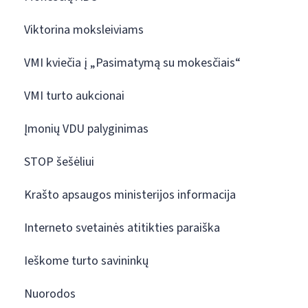
Viktorina moksleiviams
VMI kviečia į „Pasimatymą su mokesčiais“
VMI turto aukcionai
Įmonių VDU palyginimas
STOP šešėliui
Krašto apsaugos ministerijos informacija
Interneto svetainės atitikties paraiška
Ieškome turto savininkų
Nuorodos