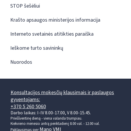
STOP šešėliui
Krašto apsaugos ministerijos informacija
Interneto svetainės atitikties paraiška
Ieškome turto savininkų
Nuorodos
Konsultacijos mokesčių klausimais ir paslaugos
gyventojams:
+370 5 260 5060
Darbo laikas: I-IV 8.00-17.00, V 8.00-15.45.
Prieššventinę dieną - viena valanda trumpiau.
Kiekvieno mėnesio antrą penktadienį 8.00 val. - 12.00 val.
Mano VMI
Paklausimas per