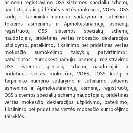
asmenų registravimo OSS sistemos specialių schemų
naudotojais ir pridėtinės vertės mokesčio, VOES, IOSS
kodų ir tarpininko numerio sudarymo ir suteikimo
tokiems asmenims ir Apmokestinamųjų asmenų,
registruotų OSS sistemos specialių schemų
naudotojais
,
pridėtinės vertės mokesčio deklaracijos
užpildymo, pateikimo, tikslinimo bei pridėtinės vertės
mokesčio sumokėjimo taisyklių patvirtinimo“,
patvirtintos Apmokestinamųjų asmenų registravimo
OSS sistemos specialių schemų naudotojais ir
pridėtinės vertės mokesčio, VOES, IOSS kodų ir
tarpininko numerio sudarymo ir suteikimo tokiems
asmenims ir Apmokestinamųjų asmenų, registruotų
OSS sistemos specialių schemų naudotojais
,
pridėtinės
vertės mokesčio deklaracijos užpildymo, pateikimo,
tikslinimo bei pridėtinės vertės mokesčio sumokėjimo
taisyklės.