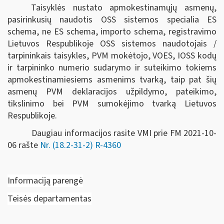
Taisyklės nustato apmokestinamųjų asmenų,
pasirinkusių naudotis OSS sistemos specialia ES
schema, ne ES schema, importo schema, registravimo
Lietuvos Respublikoje OSS sistemos naudotojais /
tarpininkais taisykles, PVM mokėtojo, VOES, IOSS kodų
ir tarpininko numerio sudarymo ir suteikimo tokiems
apmokestinamiesiems asmenims tvarką, taip pat šių
asmenų PVM deklaracijos užpildymo, pateikimo,
tikslinimo bei PVM sumokėjimo tvarką Lietuvos
Respublikoje.
Daugiau informacijos rasite VMI prie FM 2021-10-
06 rašte
Nr. (18.2-31-2) R-4360
Informaciją parengė
Teisės departamentas