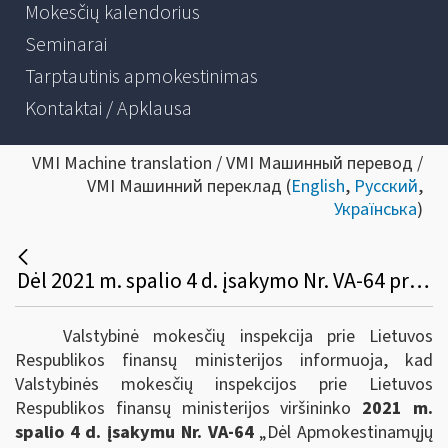
Mokesčių kalendorius
Seminarai
Tarptautinis apmokestinimas
Kontaktai / Apklausa
VMI Machine translation / VMI Машинный перевод /
VMI Машинний переклад (
English
,
Русский
,
Українська
)
Dėl 2021 m. spalio 4 d. įsakymo Nr. VA-64 priėmimo
Valstybinė mokesčių inspekcija prie Lietuvos
Respublikos finansų ministerijos informuoja, kad
Valstybinės mokesčių inspekcijos prie Lietuvos
Respublikos finansų ministerijos viršininko
2021 m.
spalio 4 d. įsakymu Nr. VA-64
„Dėl Apmokestinamųjų