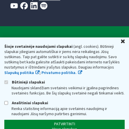
Valstybinė mokesčių inspekcija prie Lietuvos
U
Respublikos finansų ministerijos
Šioje svetainėje naudojami slapukai
(angl. cookies). Būtinieji
slapukai įdiegiami automatiškai ir jiems nėra reikalingas Jūsų
Biudžetinė įstaiga. Juridinio asmens kodas — 188659752,
sutikimas. Taip pat galite sutikti ir su kitų slapukų naudojimu. Savo
adresas: Vasario 16-osios g. 14, 01107 Vilnius, Lietuva, el.paštas:
sutikimą bet kada galėsite atšaukti pakeisdami interneto naršyklės
vmi@vmi.lt
, E. pristatymo dėžutės adresas 188659752
nustatymus ir ištrindami įrašytus slapukus. Daugiau informacijos
Duomenys apie Valstybinę mokesčių inspekciją prie Lietuvos
Slapukų politika
;
Privatumo politika.
Respublikos finansų ministerijos kaupiami ir saugomi Juridinių
asmenų registre
Būtinieji slapukai
Naudojami sklandžiam svetainės veikimui ir įgalina pagrindines
svetainės funkcijas. Be šių slapukų svetainė negali tinkamai veikti.
Analitiniai slapukai
Renka statistinę informaciją apie svetainės naudojimą ir
naudojami Jūsų naršymo patirties gerinimui.
PATVIRTINTI