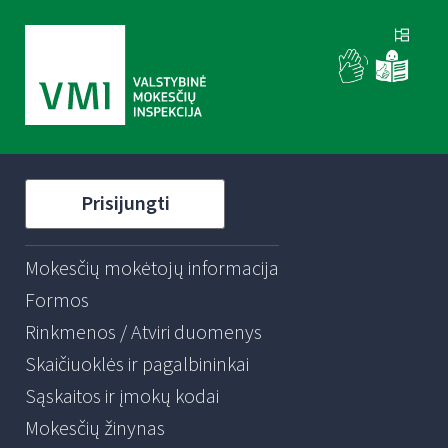
Prisijungti
Mokesčių mokėtojų informacija
Formos
Rinkmenos / Atviri duomenys
Skaičiuoklės ir pagalbininkai
Sąskaitos ir įmokų kodai
Mokesčių žinynas