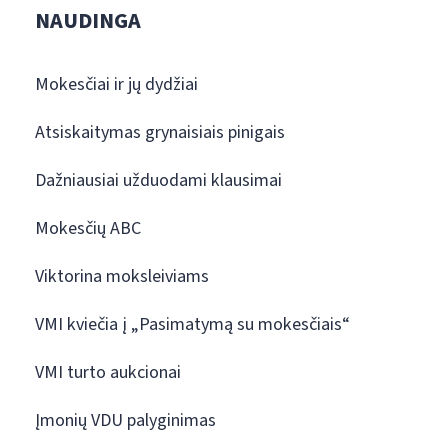
NAUDINGA
Mokesčiai ir jų dydžiai
Atsiskaitymas grynaisiais pinigais
Dažniausiai užduodami klausimai
Mokesčių ABC
Viktorina moksleiviams
VMI kviečia į „Pasimatymą su mokesčiais“
VMI turto aukcionai
Įmonių VDU palyginimas