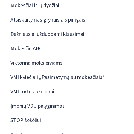
Mokesčiai ir jų dydžiai
Atsiskaitymas grynaisiais pinigais
Dažniausiai užduodami klausimai
Mokesčių ABC
Viktorina moksleiviams
VMI kviečia į „Pasimatymą su mokesčiais“
VMI turto aukcionai
Įmonių VDU palyginimas
STOP šešėliui