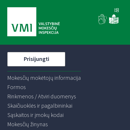
Prisijungti
Mokesčių mokėtojų informacija
Formos
Rinkmenos / Atviri duomenys
Skaičiuoklės ir pagalbininkai
Sąskaitos ir įmokų kodai
Mokesčių žinynas