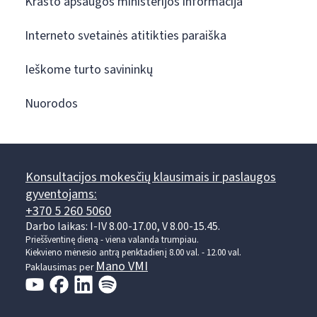
Krašto apsaugos ministerijos informacija
Interneto svetainės atitikties paraiška
Ieškome turto savininkų
Nuorodos
Konsultacijos mokesčių klausimais ir paslaugos
gyventojams:
+370 5 260 5060
Darbo laikas: I-IV 8.00-17.00, V 8.00-15.45.
Prieššventinę dieną - viena valanda trumpiau.
Kiekvieno mėnesio antrą penktadienį 8.00 val. - 12.00 val.
Mano VMI
Paklausimas per