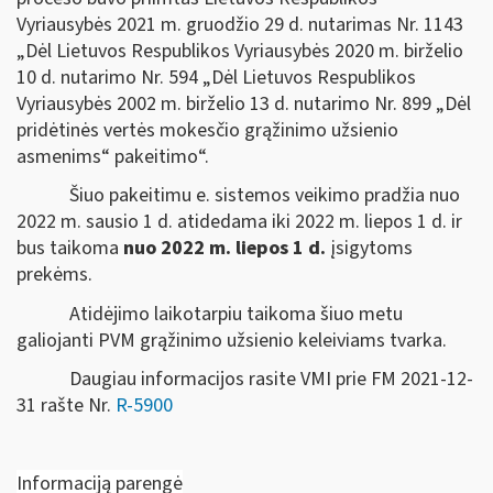
Vyriausybės 2021 m. gruodžio 29 d. nutarimas Nr. 1143
„Dėl Lietuvos Respublikos Vyriausybės 2020 m. birželio
10 d. nutarimo Nr. 594 „Dėl Lietuvos Respublikos
Vyriausybės 2002 m. birželio 13 d. nutarimo Nr. 899 „Dėl
pridėtinės vertės mokesčio grąžinimo užsienio
asmenims“ pakeitimo“.
Šiuo pakeitimu e. sistemos veikimo pradžia nuo
2022 m. sausio 1 d. atidedama iki 2022 m. liepos 1 d. ir
bus taikoma
nuo 2022 m. liepos 1 d.
įsigytoms
prekėms.
Atidėjimo laikotarpiu taikoma šiuo metu
galiojanti PVM grąžinimo užsienio keleiviams tvarka.
Daugiau informacijos rasite VMI prie FM 2021-12-
31 rašte Nr.
R-5900
Informaciją parengė