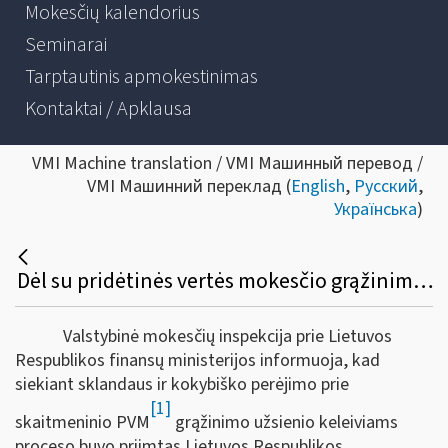
Mokesčių kalendorius
Seminarai
Tarptautinis apmokestinimas
Kontaktai / Apklausa
VMI Machine translation / VMI Машинный перевод /
VMI Машинний переклад (
English
,
Русский
,
Українська
)
Dėl su pridėtinės vertės mokesčio grąžinimu susijusių formų ir jų užpildymo taisyklių patvirtinimo
Valstybinė mokesčių inspekcija prie Lietuvos
Respublikos finansų ministerijos informuoja, kad
siekiant sklandaus ir kokybiško perėjimo prie
[1]
skaitmeninio PVM
grąžinimo užsienio keleiviams
proceso buvo priimtas Lietuvos Respublikos