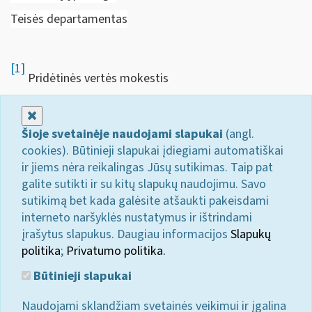
Teisės departamentas
[1]
Pridėtinės vertės mokestis
Uždaryti
Šioje svetainėje naudojami slapukai
(angl.
cookies). Būtinieji slapukai įdiegiami automatiškai
ir jiems nėra reikalingas Jūsų sutikimas. Taip pat
galite sutikti ir su kitų slapukų naudojimu. Savo
sutikimą bet kada galėsite atšaukti pakeisdami
interneto naršyklės nustatymus ir ištrindami
įrašytus slapukus. Daugiau informacijos
Slapukų
politika
;
Privatumo politika.
Būtinieji slapukai
Naudojami sklandžiam svetainės veikimui ir įgalina