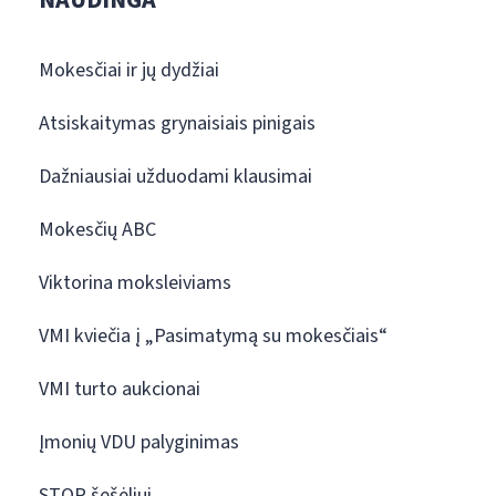
NAUDINGA
Mokesčiai ir jų dydžiai
Atsiskaitymas grynaisiais pinigais
Dažniausiai užduodami klausimai
Mokesčių ABC
Viktorina moksleiviams
VMI kviečia į „Pasimatymą su mokesčiais“
VMI turto aukcionai
Įmonių VDU palyginimas
STOP šešėliui