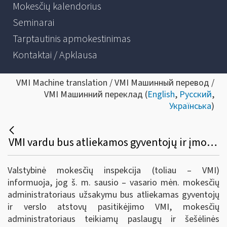
Mokesčių kalendorius
Seminarai
Tarptautinis apmokestinimas
Kontaktai / Apklausa
VMI Machine translation / VMI Машинный перевод /
VMI Машинний переклад (
English
,
Русский
,
Українська
)
VMI vardu bus atliekamos gyventojų ir įmonių apklausos
Valstybinė mokesčių inspekcija (toliau – VMI)
informuoja, jog š. m. sausio – vasario mėn. mokesčių
administratoriaus užsakymu bus atliekamas gyventojų
ir verslo atstovų pasitikėjimo VMI, mokesčių
administratoriaus teikiamų paslaugų ir šešėlinės