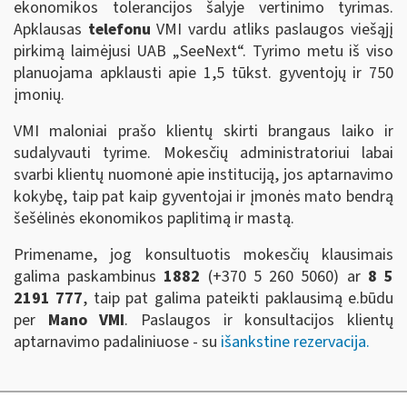
ekonomikos tolerancijos šalyje vertinimo tyrimas.
Apklausas
telefonu
VMI vardu atliks paslaugos viešąjį
pirkimą laimėjusi UAB „SeeNext“. Tyrimo metu iš viso
planuojama apklausti apie 1,5 tūkst. gyventojų ir 750
įmonių.
VMI maloniai prašo klientų skirti brangaus laiko ir
sudalyvauti tyrime. Mokesčių administratoriui labai
svarbi klientų nuomonė apie instituciją, jos aptarnavimo
kokybę, taip pat kaip gyventojai ir įmonės mato bendrą
šešėlinės ekonomikos paplitimą ir mastą.
Primename, jog konsultuotis mokesčių klausimais
galima paskambinus
1882
(+370 5 260 5060)
ar
8 5
2191 777
, taip pat galima pateikti paklausimą e.būdu
per
Mano VMI
. Paslaugos ir konsultacijos klientų
aptarnavimo padaliniuose - su
išankstine rezervacija.