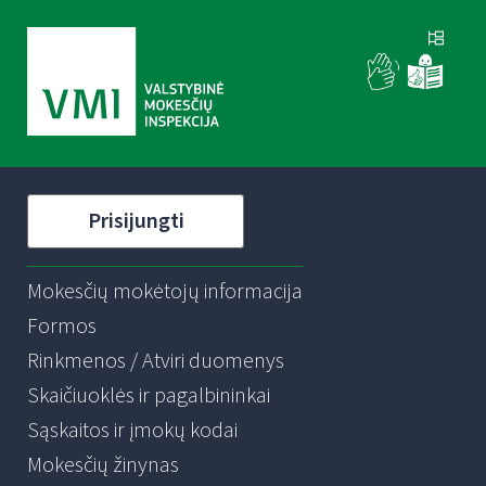
Prisijungti
Mokesčių mokėtojų informacija
Formos
Rinkmenos / Atviri duomenys
Skaičiuoklės ir pagalbininkai
Sąskaitos ir įmokų kodai
Mokesčių žinynas