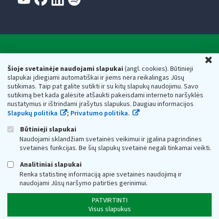
Valstybinė mokesčių inspekcija prie Lietuvos
U
Respublikos finansų ministerijos
Šioje svetainėje naudojami slapukai
(angl. cookies). Būtinieji
slapukai įdiegiami automatiškai ir jiems nėra reikalingas Jūsų
Biudžetinė įstaiga. Juridinio asmens kodas — 188659752,
sutikimas. Taip pat galite sutikti ir su kitų slapukų naudojimu. Savo
adresas: Vasario 16-osios g. 14, 01107 Vilnius, Lietuva, el.paštas:
sutikimą bet kada galėsite atšaukti pakeisdami interneto naršyklės
vmi@vmi.lt
, E. pristatymo dėžutės adresas 188659752
nustatymus ir ištrindami įrašytus slapukus. Daugiau informacijos
Duomenys apie Valstybinę mokesčių inspekciją prie Lietuvos
Slapukų politika
;
Privatumo politika.
Respublikos finansų ministerijos kaupiami ir saugomi Juridinių
asmenų registre
Būtinieji slapukai
Naudojami sklandžiam svetainės veikimui ir įgalina pagrindines
svetainės funkcijas. Be šių slapukų svetainė negali tinkamai veikti.
Analitiniai slapukai
Renka statistinę informaciją apie svetainės naudojimą ir
naudojami Jūsų naršymo patirties gerinimui.
PATVIRTINTI
Visus slapukus