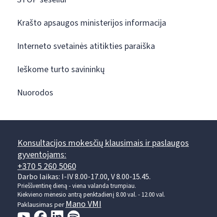
Krašto apsaugos ministerijos informacija
Interneto svetainės atitikties paraiška
Ieškome turto savininkų
Nuorodos
Konsultacijos mokesčių klausimais ir paslaugos
gyventojams:
+370 5 260 5060
Darbo laikas: I-IV 8.00-17.00, V 8.00-15.45.
Prieššventinę dieną - viena valanda trumpiau.
Kiekvieno mėnesio antrą penktadienį 8.00 val. - 12.00 val.
Mano VMI
Paklausimas per