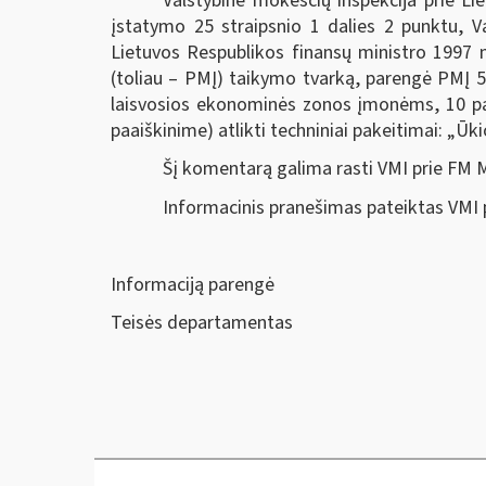
Valstybinė mokesčių inspekcija prie L
įstatymo 25 straipsnio 1 dalies 2 punktu, Va
Lietuvos Respublikos finansų ministro 1997 
(toliau – PMĮ) taikymo tvarką, parengė PMĮ 5
laisvosios ekonominės zonos įmonėms, 10 pa
paaiškinime) atlikti techniniai pakeitimai: „Ūki
Šį komentarą galima rasti VMI prie FM 
Informacinis pranešimas pateiktas VMI 
Informaciją parengė
Teisės departamentas