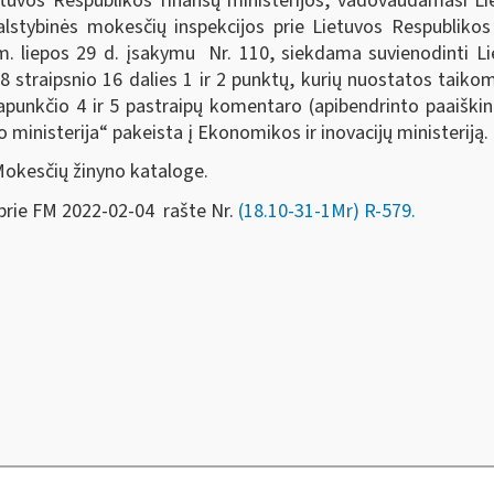
ietuvos Respublikos finansų ministerijos, vadovaudamasi 
lstybinės mokesčių inspekcijos prie Lietuvos Respublikos f
m. liepos 29 d. įsakymu Nr. 110, siekdama suvienodinti 
8 straipsnio 16 dalies 1 ir 2 punktų, kurių nuostatos taik
punkčio 4 ir 5 pastraipų komentaro (apibendrinto paaiški
o ministerija“ pakeista į Ekonomikos ir inovacijų ministeriją.
Mokesčių žinyno kataloge.
prie FM 2022-02-04 rašte Nr.
(18.10-31-1Mr) R-579.