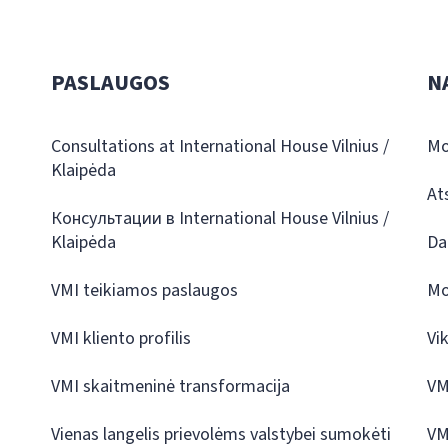
PASLAUGOS
N
Consultations at International House Vilnius /
Mo
Klaipėda
At
Консультации в International House Vilnius /
Klaipėda
Da
VMI teikiamos paslaugos
Mo
VMI kliento profilis
Vi
VMI skaitmeninė transformacija
VM
Vienas langelis prievolėms valstybei sumokėti
VM