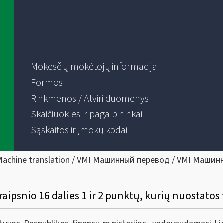
Mokesčių mokėtojų informacija
Formos
Rinkmenos / Atviri duomenys
Skaičiuoklės ir pagalbininkai
Sąskaitos ir įmokų kodai
Machine translation / VMI Машинный перевод / VMI Машин