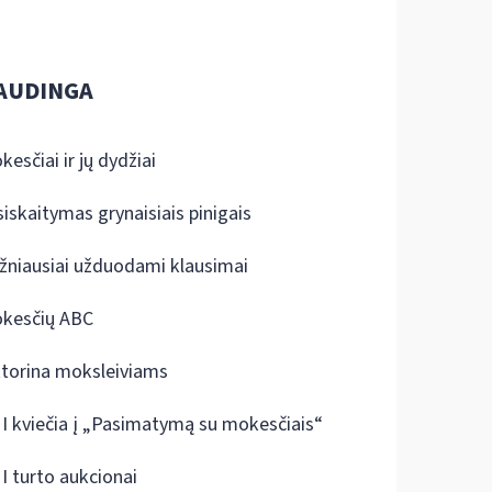
AUDINGA
kesčiai ir jų dydžiai
siskaitymas grynaisiais pinigais
žniausiai užduodami klausimai
kesčių ABC
ktorina moksleiviams
I kviečia į „Pasimatymą su mokesčiais“
I turto aukcionai