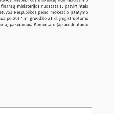
Lietuvos Respublikos mokesčių administravimo
inansų ministerijos nuostatais, patvirtintais
Lietuvos Respublikos pelno mokesčio įstatymo
omos po 2017 m. gruodžio 31 d. įregistruotoms
nimo) pakeitimus. Komentare (apibendrintame