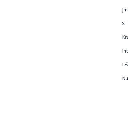
Įm
ST
Kr
In
Ie
Nu