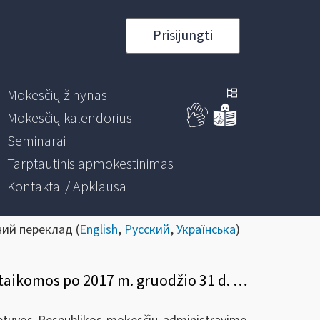
Prisijungti
Mokesčių žinynas
Mokesčių kalendorius
Seminarai
Tarptautinis apmokestinimas
Kontaktai / Apklausa
ний переклад (
English
,
Русский
,
Українська
)
Dėl LR pelno mokesčio įstatymo 58 straipsnio 16 dalies 1 ir 2 punktų, kurių nuostatos taikomos po 2017 m. gruodžio 31 d. komentaro pakeitimo