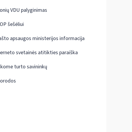
onių VDU palyginimas
OP šešėliui
ašto apsaugos ministerijos informacija
terneto svetainės atitikties paraiška
škome turto savininkų
orodos