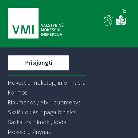
Prisijungti
Mokesčių mokėtojų informacija
Formos
Rinkmenos / Atviri duomenys
Skaičiuoklės ir pagalbininkai
Sąskaitos ir įmokų kodai
Mokesčių žinynas