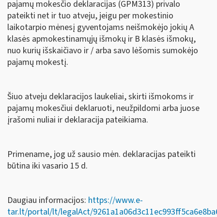
pajamų mokesčio deklaracijas (GPM313) privalo
pateikti net ir tuo atveju, jeigu per mokestinio
laikotarpio mėnesį gyventojams neišmokėjo jokių A
klasės apmokestinamųjų išmokų ir B klasės išmokų,
nuo kurių išskaičiavo ir / arba savo lėšomis sumokėjo
pajamų mokestį.
Šiuo atveju deklaracijos laukeliai, skirti išmokoms ir
pajamų mokesčiui deklaruoti, neužpildomi arba juose
įrašomi nuliai ir deklaracija pateikiama.
Primename, jog už sausio mėn. deklaracijas pateikti
būtina iki vasario 15 d.
Daugiau informacijos:
https://www.e-
tar.lt/portal/lt/legalAct/9261a1a06d3c11ec993ff5ca6e8ba