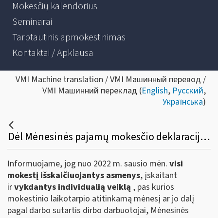
Mokesčių kalendorius
Seminarai
Tarptautinis apmokestinimas
Kontaktai / Apklausa
VMI Machine translation / VMI Машинный перевод /
VMI Машинний переклад (
English
,
Русский
,
Українська
)
Dėl Mėnesinės pajamų mokesčio deklaracijos GPM313 formos užpildymo ir pateikimo taisyklių pakeitimo savarankiškai dirbantiems
Informuojame, jog nuo 2022 m. sausio mėn.
visi
mokestį išskaičiuojantys asmenys
, įskaitant
ir
vykdantys individualią veiklą
, pas kurios
mokestinio laikotarpio atitinkamą mėnesį ar jo dalį
pagal darbo sutartis dirbo darbuotojai, Mėnesinės