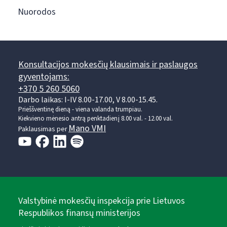
Nuorodos
Konsultacijos mokesčių klausimais ir paslaugos
gyventojams:
+370 5 260 5060
Darbo laikas: I-IV 8.00-17.00, V 8.00-15.45.
Prieššventinę dieną - viena valanda trumpiau.
Kiekvieno mėnesio antrą penktadienį 8.00 val. - 12.00 val.
Mano VMI
Paklausimas per
Valstybinė mokesčių inspekcija prie Lietuvos
Respublikos finansų ministerijos