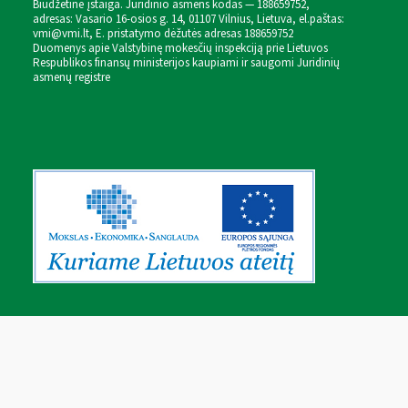
Biudžetinė įstaiga. Juridinio asmens kodas — 188659752,
adresas: Vasario 16-osios g. 14, 01107 Vilnius, Lietuva, el.paštas:
vmi@vmi.lt
, E. pristatymo dėžutės adresas 188659752
Duomenys apie Valstybinę mokesčių inspekciją prie Lietuvos
Respublikos finansų ministerijos kaupiami ir saugomi Juridinių
asmenų registre