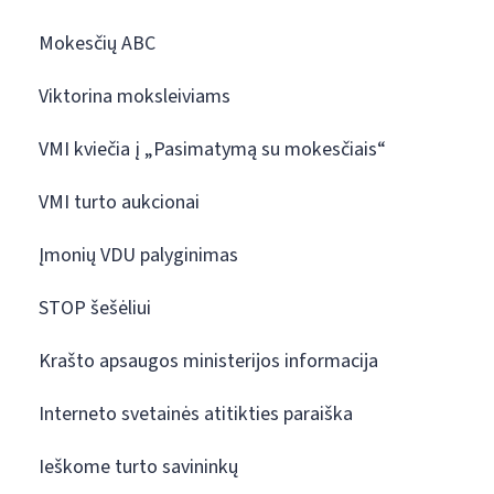
Mokesčių ABC
Viktorina moksleiviams
VMI kviečia į „Pasimatymą su mokesčiais“
VMI turto aukcionai
Įmonių VDU palyginimas
STOP šešėliui
Krašto apsaugos ministerijos informacija
Interneto svetainės atitikties paraiška
Ieškome turto savininkų