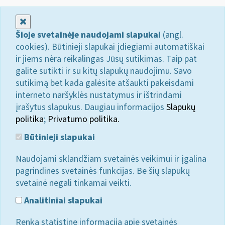
Uždaryti
Šioje svetainėje naudojami slapukai
(angl.
cookies). Būtinieji slapukai įdiegiami automatiškai
ir jiems nėra reikalingas Jūsų sutikimas. Taip pat
galite sutikti ir su kitų slapukų naudojimu. Savo
sutikimą bet kada galėsite atšaukti pakeisdami
interneto naršyklės nustatymus ir ištrindami
įrašytus slapukus. Daugiau informacijos
Slapukų
politika
;
Privatumo politika.
Būtinieji slapukai
Naudojami sklandžiam svetainės veikimui ir įgalina
pagrindines svetainės funkcijas. Be šių slapukų
svetainė negali tinkamai veikti.
Analitiniai slapukai
Renka statistinę informaciją apie svetainės