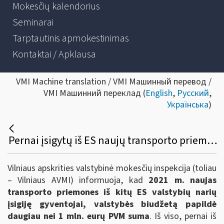
Mokesčių kalendorius
Seminarai
Tarptautinis apmokestinimas
Kontaktai / Apklausa
VMI Machine translation / VMI Машинный перевод /
VMI Машинний переклад (
English
,
Русский
,
Українська
)
Pernai įsigytų iš ES naujų transporto priemonių savininkai valstybės biudžetą papildė daugiau nei 1 mln. eurų PVM
Vilniaus apskrities valstybinė mokesčių inspekcija (toliau
– Vilniaus AVMI) informuoja, kad
2021 m. naujas
transporto priemones iš kitų ES valstybių narių
įsigiję gyventojai, valstybės biudžetą papildė
daugiau nei 1 mln. eurų PVM suma
. Iš viso, pernai iš