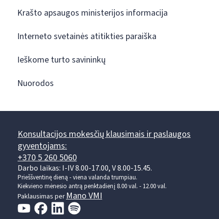
Krašto apsaugos ministerijos informacija
Interneto svetainės atitikties paraiška
Ieškome turto savininkų
Nuorodos
Konsultacijos mokesčių klausimais ir paslaugos
gyventojams:
+370 5 260 5060
Darbo laikas: I-IV 8.00-17.00, V 8.00-15.45.
Prieššventinę dieną - viena valanda trumpiau.
Kiekvieno mėnesio antrą penktadienį 8.00 val. - 12.00 val.
Mano VMI
Paklausimas per