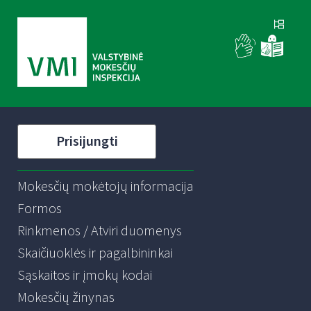
Prisijungti
Mokesčių mokėtojų informacija
Formos
Rinkmenos / Atviri duomenys
Skaičiuoklės ir pagalbininkai
Sąskaitos ir įmokų kodai
Mokesčių žinynas