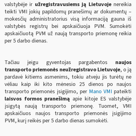
valstybėje ir
užregistravusiems ją Lietuvoje
nereikia
teikti VMI jokių papildomų pranešimų ar dokumentų –
mokesčių administratorius visą informaciją gauna iš
valstybės registrų bei apskaičiuoja PVM. Sumokėti
apskaičiuotą PVM už naują transporto priemonę reikia
per 5 darbo dienas.
Tačiau jeigu gyventojas pargabentos
naujos
transporto priemonės neužregistravo Lietuvoje
, o ją
pardavė kitiems asmenims, tokiu atveju jis turėtų ne
vėliau kaip iki kito mėnesio 25 dienos po naujos
transporto priemonės įsigijimo, per
Mano VMI
pateikti
laisvos formos pranešimą
apie kitoje ES valstybėje
įsigytą naują transporto priemonę. Tuomet, VMI
apskaičiuos naujos transporto priemonės įsigijimo
PVM, kurį reikės per 5 darbo dienas sumokėti.