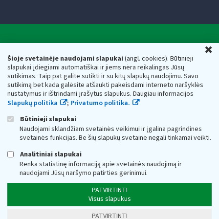
Valstybinė mokesčių inspekcija prie Lietuvos
U
Respublikos finansų ministerijos
Šioje svetainėje naudojami slapukai
(angl. cookies). Būtinieji
slapukai įdiegiami automatiškai ir jiems nėra reikalingas Jūsų
Biudžetinė įstaiga. Juridinio asmens kodas — 188659752,
sutikimas. Taip pat galite sutikti ir su kitų slapukų naudojimu. Savo
adresas: Vasario 16-osios g. 14, 01107 Vilnius, Lietuva, el.paštas:
sutikimą bet kada galėsite atšaukti pakeisdami interneto naršyklės
vmi@vmi.lt
, E. pristatymo dėžutės adresas 188659752
nustatymus ir ištrindami įrašytus slapukus. Daugiau informacijos
Duomenys apie Valstybinę mokesčių inspekciją prie Lietuvos
Slapukų politika
;
Privatumo politika.
Respublikos finansų ministerijos kaupiami ir saugomi Juridinių
asmenų registre
Būtinieji slapukai
Naudojami sklandžiam svetainės veikimui ir įgalina pagrindines
svetainės funkcijas. Be šių slapukų svetainė negali tinkamai veikti.
Analitiniai slapukai
Renka statistinę informaciją apie svetainės naudojimą ir
naudojami Jūsų naršymo patirties gerinimui.
PATVIRTINTI
Visus slapukus
PATVIRTINTI