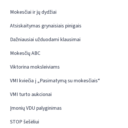
Mokesčiai ir jų dydžiai
Atsiskaitymas grynaisiais pinigais
Dažniausiai užduodami klausimai
Mokesčių ABC
Viktorina moksleiviams
VMI kviečia į „Pasimatymą su mokesčiais“
VMI turto aukcionai
Įmonių VDU palyginimas
STOP šešėliui