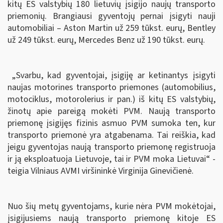
kitų ES valstybių 180 lietuvių įsigijo naujų transporto
priemonių. Brangiausi gyventojų pernai įsigyti nauji
automobiliai – Aston Martin už 259 tūkst. eurų, Bentley
už 249 tūkst. eurų, Mercedes Benz už 190 tūkst. eurų.
„Svarbu, kad gyventojai, įsigiję ar ketinantys įsigyti
naujas motorines transporto priemones (automobilius,
motociklus, motorolerius ir pan.) iš kitų ES valstybių,
žinotų apie pareigą mokėti PVM. Naują transporto
priemonę įsigijęs fizinis asmuo PVM sumoka ten, kur
transporto priemonė yra atgabenama. Tai reiškia, kad
jeigu gyventojas naują transporto priemonę registruoja
ir ją eksploatuoja Lietuvoje, tai ir PVM moka Lietuvai“ -
teigia Vilniaus AVMI viršininkė Virginija Ginevičienė.
Nuo šių metų gyventojams, kurie nėra PVM mokėtojai,
įsigijusiems naują transporto priemonę kitoje ES