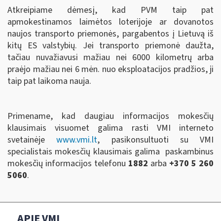
Atkreipiame dėmesį, kad PVM taip pat
apmokestinamos laimėtos loterijoje ar dovanotos
naujos transporto priemonės, pargabentos į Lietuvą iš
kitų ES valstybių. Jei transporto priemonė daužta,
tačiau nuvažiavusi mažiau nei 6000 kilometrų arba
praėjo mažiau nei 6 mėn. nuo eksploatacijos pradžios, ji
taip pat laikoma nauja.
Primename, kad daugiau informacijos mokesčių
klausimais visuomet galima rasti VMI interneto
svetainėje
www.vmi.lt
, pasikonsultuoti su VMI
specialistais mokesčių klausimais galima paskambinus
mokesčių informacijos telefonu
1882
arba
+370 5 260
5060
.
APIE VMI