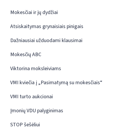
Mokesčiai ir jų dydžiai
Atsiskaitymas grynaisiais pinigais
Dažniausiai užduodami klausimai
Mokesčių ABC
Viktorina moksleiviams
VMI kviečia į „Pasimatymą su mokesčiais“
VMI turto aukcionai
Įmonių VDU palyginimas
STOP šešėliui