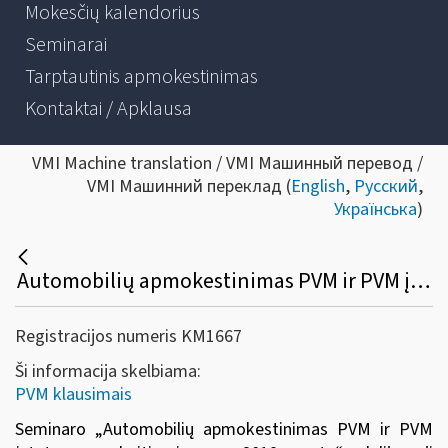
Mokesčių kalendorius
Seminarai
Tarptautinis apmokestinimas
Kontaktai / Apklausa
VMI Machine translation / VMI Машинный перевод /
VMI Машинний переклад (
English
,
Русский
,
Українська
)
Automobilių apmokestinimas PVM ir PVM įstatymo pakeitimai nuo 2019 m.
Registracijos numeris KM1667
Ši informacija skelbiama:
PVM klausimais
Seminaro „
Automobilių apmokestinimas PVM ir PVM