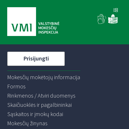
Prisijungti
Mokesčių mokėtojų informacija
Formos
Rinkmenos / Atviri duomenys
Skaičiuoklės ir pagalbininkai
Sąskaitos ir įmokų kodai
Mokesčių žinynas