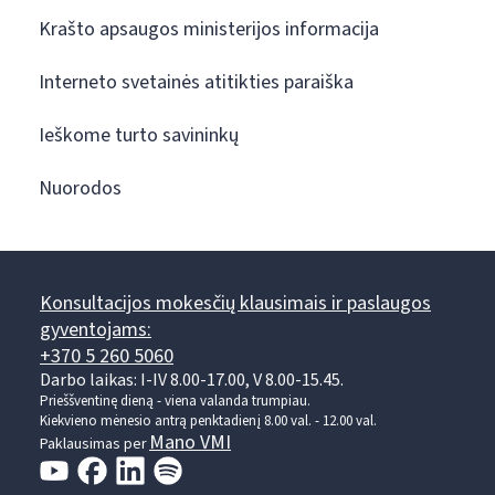
Krašto apsaugos ministerijos informacija
Interneto svetainės atitikties paraiška
Ieškome turto savininkų
Nuorodos
Konsultacijos mokesčių klausimais ir paslaugos
gyventojams:
+370 5 260 5060
Darbo laikas: I-IV 8.00-17.00, V 8.00-15.45.
Prieššventinę dieną - viena valanda trumpiau.
Kiekvieno mėnesio antrą penktadienį 8.00 val. - 12.00 val.
Mano VMI
Paklausimas per