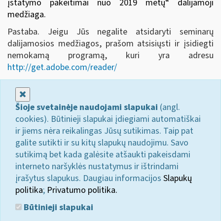
įstatymo pakeitimai nuo 2019 metų
“ dalijamoji
medžiaga.
Pastaba. Jeigu Jūs negalite atsidaryti seminarų
dalijamosios medžiagos, prašom atsisiųsti ir įsidiegti
nemokamą programą, kuri yra adresu
http://get.adobe.com/reader/
Uždaryti
Šioje svetainėje naudojami slapukai
(angl.
cookies). Būtinieji slapukai įdiegiami automatiškai
ir jiems nėra reikalingas Jūsų sutikimas. Taip pat
galite sutikti ir su kitų slapukų naudojimu. Savo
sutikimą bet kada galėsite atšaukti pakeisdami
interneto naršyklės nustatymus ir ištrindami
įrašytus slapukus. Daugiau informacijos
Slapukų
politika
;
Privatumo politika.
Būtinieji slapukai