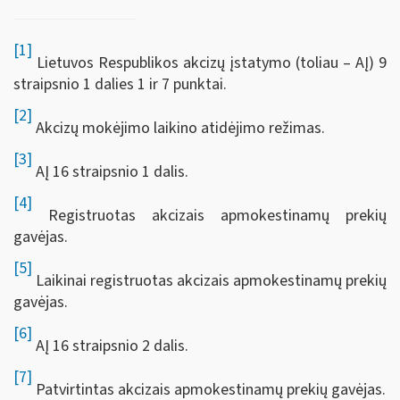
[1]
Lietuvos Respublikos akcizų įstatymo (toliau – AĮ) 9
straipsnio 1 dalies 1 ir 7 punktai.
[2]
Akcizų mokėjimo laikino atidėjimo režimas.
[3]
AĮ 16 straipsnio 1 dalis.
[4]
Registruotas akcizais apmokestinamų prekių
gavėjas.
[5]
Laikinai registruotas akcizais apmokestinamų prekių
gavėjas.
[6]
AĮ 16 straipsnio 2 dalis.
[7]
Patvirtintas akcizais apmokestinamų prekių gavėjas.