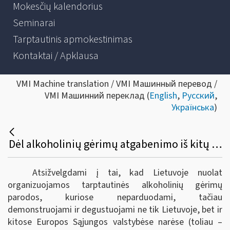
Mokesčių kalendorius
Seminarai
Tarptautinis apmokestinimas
Kontaktai / Apklausa
VMI Machine translation / VMI Машинный перевод /
VMI Машинний переклад (
English
,
Русский
,
Українська
)
Dėl alkoholinių gėrimų atgabenimo iš kitų Europos sąjungos valstybių narių į tarptautines parodas Lietuvoje bei akcizų sumokėjimo
Atsižvelgdami į tai, kad Lietuvoje nuolat
organizuojamos tarptautinės alkoholinių gėrimų
parodos, kuriose neparduodami, tačiau
demonstruojami ir degustuojami ne tik Lietuvoje, bet ir
kitose Europos Sąjungos valstybėse narėse (toliau –