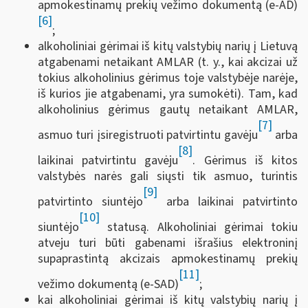
apmokestinamų prekių vežimo dokumentą (e-AD)
[6]
;
alkoholiniai gėrimai iš kitų valstybių narių į Lietuvą
atgabenami netaikant AMLAR (t. y., kai akcizai už
tokius alkoholinius gėrimus toje valstybėje narėje,
iš kurios jie atgabenami, yra sumokėti). Tam, kad
alkoholinius gėrimus gautų netaikant AMLAR,
[7]
asmuo turi įsiregistruoti patvirtintu gavėju
arba
[8]
laikinai patvirtintu gavėju
. Gėrimus iš kitos
valstybės narės gali siųsti tik asmuo, turintis
[9]
patvirtinto siuntėjo
arba laikinai patvirtinto
[10]
siuntėjo
statusą. Alkoholiniai gėrimai tokiu
atveju turi būti gabenami išrašius elektroninį
supaprastintą akcizais apmokestinamų prekių
[11]
vežimo dokumentą (e-SAD)
;
kai alkoholiniai gėrimai iš kitų valstybių narių į