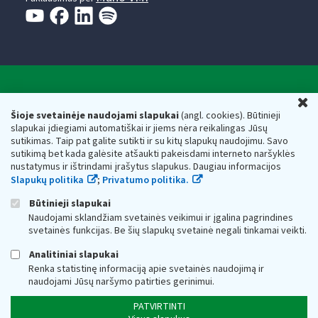
Valstybinė mokesčių inspekcija prie Lietuvos
U
Respublikos finansų ministerijos
Šioje svetainėje naudojami slapukai
(angl. cookies). Būtinieji
slapukai įdiegiami automatiškai ir jiems nėra reikalingas Jūsų
Biudžetinė įstaiga. Juridinio asmens kodas — 188659752,
sutikimas. Taip pat galite sutikti ir su kitų slapukų naudojimu. Savo
adresas: Vasario 16-osios g. 14, 01107 Vilnius, Lietuva, el.paštas:
sutikimą bet kada galėsite atšaukti pakeisdami interneto naršyklės
vmi@vmi.lt
, E. pristatymo dėžutės adresas 188659752
nustatymus ir ištrindami įrašytus slapukus. Daugiau informacijos
Duomenys apie Valstybinę mokesčių inspekciją prie Lietuvos
Slapukų politika
;
Privatumo politika.
Respublikos finansų ministerijos kaupiami ir saugomi Juridinių
asmenų registre
Būtinieji slapukai
Naudojami sklandžiam svetainės veikimui ir įgalina pagrindines
svetainės funkcijas. Be šių slapukų svetainė negali tinkamai veikti.
Analitiniai slapukai
Renka statistinę informaciją apie svetainės naudojimą ir
naudojami Jūsų naršymo patirties gerinimui.
PATVIRTINTI