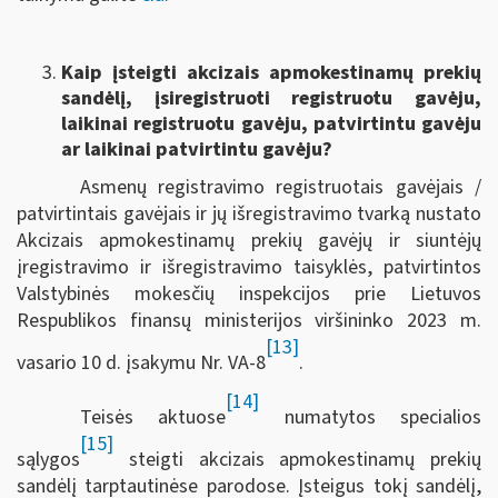
Kaip įsteigti akcizais apmokestinamų prekių
sandėlį, įsiregistruoti registruotu gavėju,
laikinai registruotu gavėju, patvirtintu gavėju
ar laikinai patvirtintu gavėju?
Asmenų registravimo registruotais gavėjais /
patvirtintais gavėjais ir jų išregistravimo tvarką nustato
Akcizais apmokestinamų prekių gavėjų ir siuntėjų
įregistravimo ir išregistravimo taisyklės, patvirtintos
Valstybinės mokesčių inspekcijos prie Lietuvos
Respublikos finansų ministerijos viršininko 2023 m.
[13]
vasario 10 d. įsakymu Nr. VA-8
.
[14]
Teisės aktuose
numatytos specialios
[15]
sąlygos
steigti akcizais apmokestinamų prekių
sandėlį tarptautinėse parodose. Įsteigus tokį sandėlį,