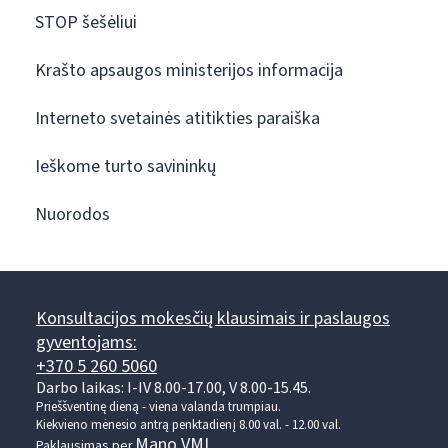
STOP šešėliui
Krašto apsaugos ministerijos informacija
Interneto svetainės atitikties paraiška
Ieškome turto savininkų
Nuorodos
Konsultacijos mokesčių klausimais ir paslaugos
gyventojams:
+370 5 260 5060
Darbo laikas: I-IV 8.00-17.00, V 8.00-15.45.
Prieššventinę dieną - viena valanda trumpiau.
Kiekvieno mėnesio antrą penktadienį 8.00 val. - 12.00 val.
Mano VMI
Paklausimas per