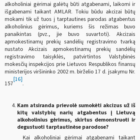
alkoholiniai gėrimai galėtų būti atgabenami, laikomi ir
išgabenami taikant AMLAR. Tokiu būdu akcizai būtų
mokami tik už tuos į tarptautines parodas atgabentus
alkoholinius gėrimus, kuriems šis režimas buvo
panaikintas (pvz., jie buvo suvartoti). Akcizais
apmokestinamų prekių sandėlių registravimo tvarką
nustato Akcizais apmokestinamų prekių sandėlių
registravimo taisyklės, patvirtintos Valstybinės
mokesčių inspekcijos prie Lietuvos Respublikos finansų
ministerijos viršininko 2002 m. birželio 17 d. įsakymu Nr.
[16]
157
.
Kam atsiranda prievolė sumokėti akcizus už iš
kitų valstybių narių atgabentus į Lietuvą
alkoholinius gėrimus, skirtus demonstruoti ir
degustuoti tarptautinėse parodose?
Kai alkoholiniai gėrimai atgabenami taikant