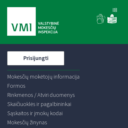
Prisijungti
Mokesčių mokėtojų informacija
Formos
Rinkmenos / Atviri duomenys
Skaičiuoklės ir pagalbininkai
Sąskaitos ir įmokų kodai
Mokesčių žinynas