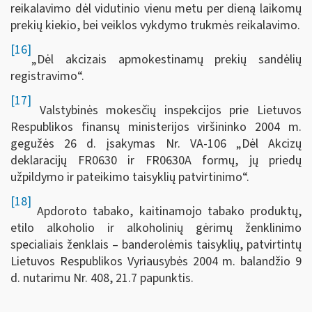
reikalavimo dėl vidutinio vienu metu per dieną laikomų
prekių kiekio, bei veiklos vykdymo trukmės reikalavimo.
[16]
„Dėl akcizais apmokestinamų prekių sandėlių
registravimo“.
[17]
Valstybinės mokesčių inspekcijos prie Lietuvos
Respublikos finansų ministerijos viršininko 2004 m.
gegužės 26 d. įsakymas Nr. VA-106 „Dėl Akcizų
deklaracijų FR0630 ir FR0630A formų, jų priedų
užpildymo ir pateikimo taisyklių patvirtinimo“.
[18]
Apdoroto tabako, kaitinamojo tabako produktų,
etilo alkoholio ir alkoholinių gėrimų ženklinimo
specialiais ženklais – banderolėmis taisyklių, patvirtintų
Lietuvos Respublikos Vyriausybės 2004 m. balandžio 9
d. nutarimu Nr. 408, 21.7 papunktis.