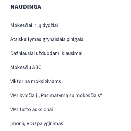
NAUDINGA
Mokesčiai ir jų dydžiai
Atsiskaitymas grynaisiais pinigais
Dažniausiai užduodami klausimai
Mokesčių ABC
Viktorina moksleiviams
VMI kviečia į „Pasimatymą su mokesčiais“
VMI turto aukcionai
Įmonių VDU palyginimas