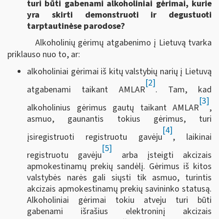
turi būti gabenami alkoholiniai gėrimai, kurie
yra skirti demonstruoti ir degustuoti
tarptautinėse parodose?
Alkoholinių gėrimų atgabenimo į Lietuvą tvarka
priklauso nuo to, ar:
alkoholiniai gėrimai iš kitų valstybių narių į Lietuvą
[2]
atgabenami taikant AMLAR
. Tam, kad
[3]
alkoholinius gėrimus gautų taikant AMLAR
,
asmuo, gaunantis tokius gėrimus, turi
[4]
įsiregistruoti registruotu gavėju
, laikinai
[5]
registruotu gavėju
arba įsteigti akcizais
apmokestinamų prekių sandėlį. Gėrimus iš kitos
valstybės narės gali siųsti tik asmuo, turintis
akcizais apmokestinamų prekių savininko statusą.
Alkoholiniai gėrimai tokiu atveju turi būti
gabenami išrašius elektroninį akcizais