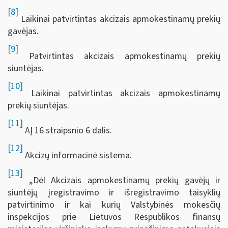
[8]
Laikinai patvirtintas akcizais apmokestinamų prekių
gavėjas.
[9]
Patvirtintas akcizais apmokestinamų prekių
siuntėjas.
[10]
Laikinai patvirtintas akcizais apmokestinamų
prekių siuntėjas.
[11]
AĮ 16 straipsnio 6 dalis.
[12]
Akcizų informacinė sistema.
[13]
„Dėl Akcizais apmokestinamų prekių gavėjų ir
siuntėjų įregistravimo ir išregistravimo taisyklių
patvirtinimo ir kai kurių Valstybinės mokesčių
inspekcijos prie Lietuvos Respublikos finansų