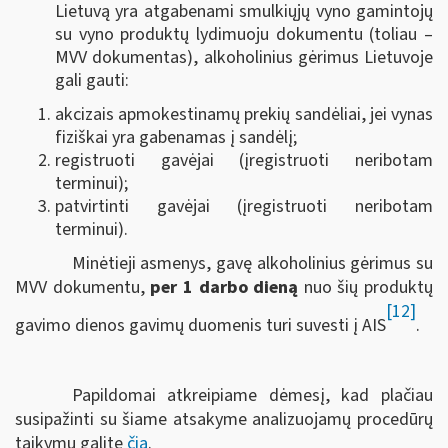
Lietuvą yra atgabenami smulkiųjų vyno gamintojų
su vyno produktų lydimuoju dokumentu (toliau –
MVV dokumentas), alkoholinius gėrimus Lietuvoje
gali gauti:
akcizais apmokestinamų prekių sandėliai, jei vynas
fiziškai yra gabenamas į sandėlį;
registruoti gavėjai (įregistruoti neribotam
terminui);
patvirtinti gavėjai (įregistruoti neribotam
terminui).
Minėtieji asmenys, gavę alkoholinius gėrimus su
MVV dokumentu,
per 1 darbo dieną
nuo šių produktų
[12]
gavimo dienos gavimų duomenis turi suvesti į AIS
.
Papildomai atkreipiame dėmesį, kad plačiau
susipažinti su šiame atsakyme analizuojamų procedūrų
taikymu galite
čia
.