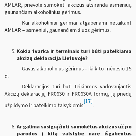
AMLAR, prievolė sumokėti akcizus atsiranda asmeniui,
gaunančiam alkoholinius gėrimus.
Kai alkoholiniai gėrimai atgabenami netaikant
AMLAR – asmeniui, gaunančiam šiuos gėrimus.
Kokia tvarka ir terminais turi būti pateikiama
akcizų deklaracija Lietuvoje?
Gavus alkoholinius gėrimus - iki kito mėnesio 15
d.
Deklaracijos turi būti teikiamos vadovaujantis
Akcizų deklaracijų FR0630 ir FR0630A formų, jų priedų
[17]
užpildymo ir pateikimo taisyklėmis
.
Ar galima susigrąžinti sumokėtus akcizus už po
parodos į kitą valstybę narę išgabentus