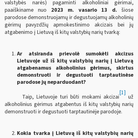
valstybės narės) pagaminti alkoholiniai gėrimai,
paaiškiname nuo
2023 m. vasario 13 d.
šiose
parodose demonstruojamų ir degustuojamų alkoholinių
gėrimų pavyzdžių apmokestinimo akcizais bei jų
atgabenimo į Lietuvą iš kitų valstybių narių tvarką:
Ar atsiranda prievolė sumokėti akcizus
Lietuvoje už iš kitų valstybių narių į Lietuvą
atgabenamus alkoholinius gėrimus, skirtus
demonstruoti ir degustuoti tarptautinėse
parodose jų neparduodant?
[1]
Taip, Lietuvoje turi būti mokami akcizai
už
alkoholinius gėrimus atgabentus iš kitų valstybių narių
demonstruoti ir degustuoti tarptautinėje parodoje.
Kokia tvarka į Lietuvą iš kitų valstybių narių