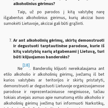
alkoholinius gėrimus?
Taip, už po parodos į kitą valstybę narę
išgabentus alkoholinius gėrimus, kurių akcizai buvo
sumokėti Lietuvoje, akcizai gali būti grąžinti.
Ar ant alkoholinių gėrimų, skirtų demonstruoti
ir degustuoti tarptautinėse parodose, kurie iš
kitų valstybių narių atgabenami į Lietuvą, turi
būti klijuojamos banderolės?
[18]
Ne
. Banderolių klijuoti nereikalaujama ant
etilo alkoholio ir alkoholinių gėrimų, įvežamų iš bet
kurios valstybės ar teritorijos ir skirtų pristatyti,
demonstruoti ar degustuoti Lietuvoje organizuojamose
parodose ir reprezentaciniuose renginiuose, tačiau
tokiais atvejais asmuo apie numatomą etilo alkoholio ir
alkoholinių gėrimų įvežimą turi informuoti Narkotikų,