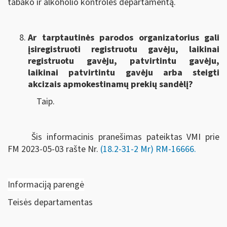
tabako ir alkoholio kontrolės departamentą.
Ar tarptautinės parodos organizatorius gali
įsiregistruoti registruotu gavėju, laikinai
registruotu gavėju, patvirtintu gavėju,
laikinai patvirtintu gavėju arba steigti
akcizais apmokestinamų prekių sandėlį?
Taip.
Šis informacinis pranešimas pateiktas VMI prie
FM
2023-05-03 rašte Nr.
(18.2-31-2 Mr) RM-16666
.
Informaciją parengė
Teisės departamentas