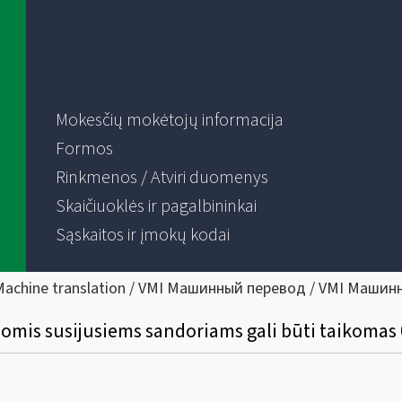
Mokesčių mokėtojų informacija
Formos
Rinkmenos / Atviri duomenys
Skaičiuoklės ir pagalbininkai
Sąskaitos ir įmokų kodai
Machine translation / VMI Машинный перевод / VMI Машин
omis susijusiems sandoriams gali būti taikomas 0