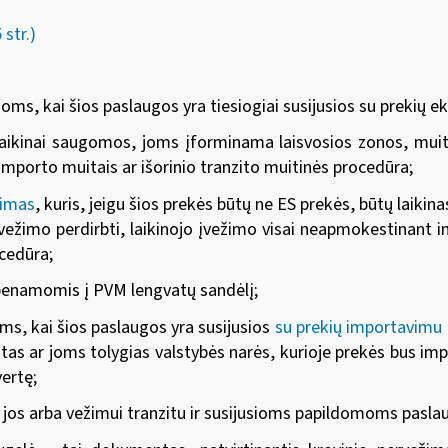
str.)
 kai šios paslaugos yra tiesiogiai susijusios su prekių eksp
 laikinai saugomos, joms įforminama laisvosios zonos, muiti
importo muitais ar išorinio tranzito muitinės procedūra;
žimas
, kuris, jeigu šios prekės būtų ne ES prekės, būtų laikin
įvežimo perdirbti, laikinojo įvežimo visai neapmokestinant
cedūra;
abenamomis į PVM lengvatų sandėlį;
, kai šios paslaugos yra susijusios
su prekių importavimu E
atas ar joms tolygias valstybės narės, kurioje prekės bus im
ertę;
 iš jos arba vežimui tranzitu ir susijusioms papildomoms pasl