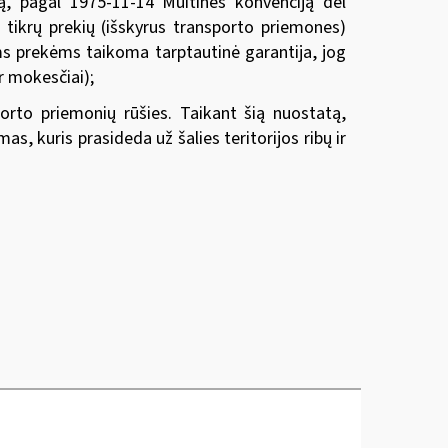
ą, pagal 1975-11-14 Muitinės konvenciją dėl
 tikrų prekių (išskyrus transporto priemones)
ms prekėms taikoma tarptautinė garantija, jog
r mokesčiai);
porto priemonių rūšies. Taikant šią nuostatą,
as, kuris prasideda už šalies teritorijos ribų ir