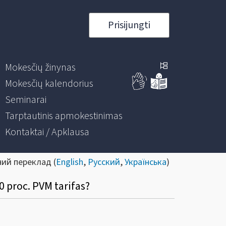
Prisijungti
Mokesčių žinynas
Mokesčių kalendorius
Seminarai
Tarptautinis apmokestinimas
Kontaktai / Apklausa
ний переклад (
English
,
Русский
,
Українська
)
 proc. PVM tarifas?