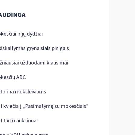
AUDINGA
kesčiai ir jų dydžiai
siskaitymas grynaisiais pinigais
žniausiai užduodami klausimai
kesčių ABC
ktorina moksleiviams
I kviečia į „Pasimatymą su mokesčiais“
I turto aukcionai