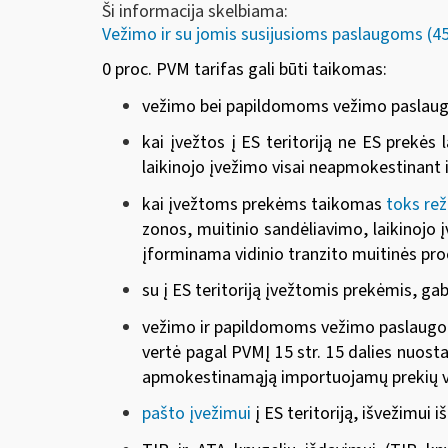
Ši informacija skelbiama:
Vežimo ir su jomis susijusioms paslaugoms (45 
0 proc. PVM tarifas gali būti taikomas:
vežimo bei papildomoms vežimo paslaugoms,
kai įvežtos į ES teritoriją ne ES prekės
laikinojo įvežimo visai neapmokestinant 
kai įvežtoms prekėms taikomas
toks re
zonos, muitinio sandėliavimo, laikinojo 
įforminama vidinio tranzito muitinės pro
su į ES teritoriją įvežtomis prekėmis, g
vežimo ir papildomoms vežimo paslaugoms
vertė pagal PVMĮ 15 str. 15 dalies nuost
apmokestinamąją importuojamų prekių v
pašto įvežimui
į ES teritoriją, išvežimui