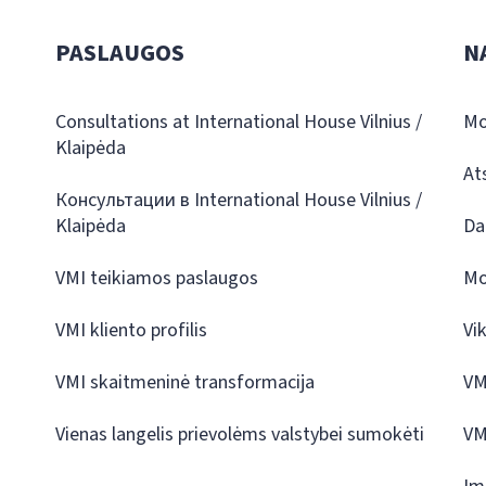
PASLAUGOS
N
Consultations at International House Vilnius /
Mo
Klaipėda
At
Консультации в International House Vilnius /
Klaipėda
Da
VMI teikiamos paslaugos
Mo
VMI kliento profilis
Vi
VMI skaitmeninė transformacija
VM
Vienas langelis prievolėms valstybei sumokėti
VM