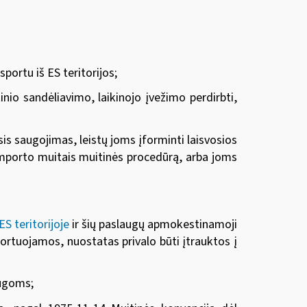
ortu iš ES teritorijos;
nio sandėliavimo, laikinojo įvežimo perdirbti,
asis saugojimas, leistų joms įforminti laisvosios
 importo muitais muitinės procedūrą, arba joms
S teritorijoje
ir šių paslaugų apmokestinamoji
portuojamos, nuostatas privalo būti įtrauktos į
augoms;