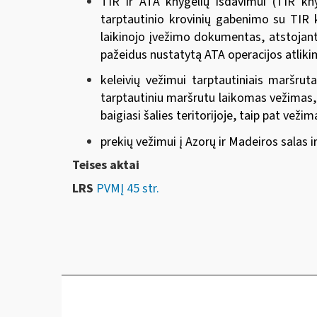
TIR ir ATA knygelių išdavimui (TIR kn
tarptautinio krovinių gabenimo su TIR 
laikinojo įvežimo dokumentas, atstojant
pažeidus nustatytą ATA operacijos atliki
keleivių vežimui tarptautiniais maršrut
tarptautiniu maršrutu laikomas vežimas, kur
baigiasi šalies teritorijoje, taip pat vežima
prekių vežimui į Azorų ir Madeiros salas ir
Teises aktai
LRS
PVMĮ 45 str.