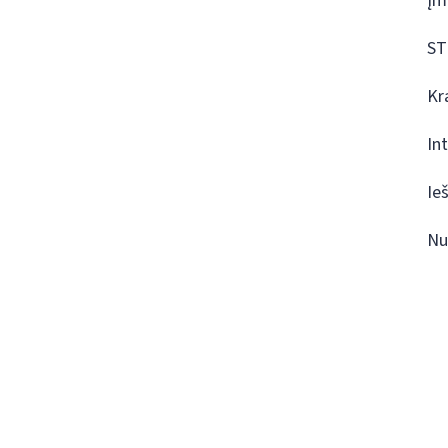
Įm
ST
Kr
In
Ie
Nu