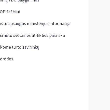
onių VDU palyginimas
OP šešėliui
ašto apsaugos ministerijos informacija
terneto svetainės atitikties paraiška
škome turto savininkų
orodos