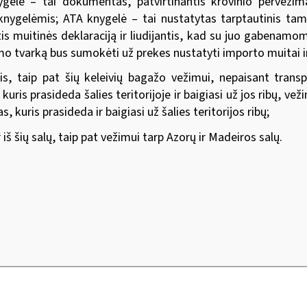
ygelė – tai dokumentas, patvirtinantis krovinio pervežim
knygelėmis; ATA knygelė – tai nustatytas tarptautinis tam
is muitinės deklaraciją ir liudijantis, kad su juo gabenamo
mo tvarką bus sumokėti už prekes nustatyti importo muitai i
ais, taip pat šių keleivių bagažo vežimui, nepaisant trans
is prasideda šalies teritorijoje ir baigiasi už jos ribų, vežim
s, kuris prasideda ir baigiasi už šalies teritorijos ribų;
 iš šių salų, taip pat vežimui tarp Azorų ir Madeiros salų.