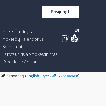
Prisijungti
Mokesčių žinynas
Mokesčių kalendorius
Seminarai
Tarptautinis apmokestinimas
Kontaktai / Apklausa
ний переклад (
English
,
Русский
,
Українська
)