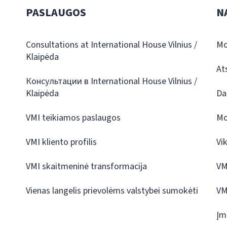
PASLAUGOS
N
Consultations at International House Vilnius /
Mo
Klaipėda
At
Консультации в International House Vilnius /
Klaipėda
Da
VMI teikiamos paslaugos
Mo
VMI kliento profilis
Vi
VMI skaitmeninė transformacija
VM
Vienas langelis prievolėms valstybei sumokėti
VM
Įm