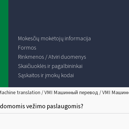
Mokesčių mokėtojų informacija
Formos
Rinkmenos / Atviri duomenys
Skaičiuoklės ir pagalbininkai
Sąskaitos ir įmokų kodai
Machine translation / VMI Машинный перевод / VMI Машин
pildomomis vežimo paslaugomis?