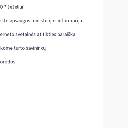
OP šešėliui
ašto apsaugos ministerijos informacija
terneto svetainės atitikties paraiška
škome turto savininkų
orodos