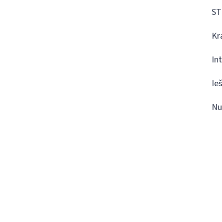
ST
Kr
In
Ie
Nu