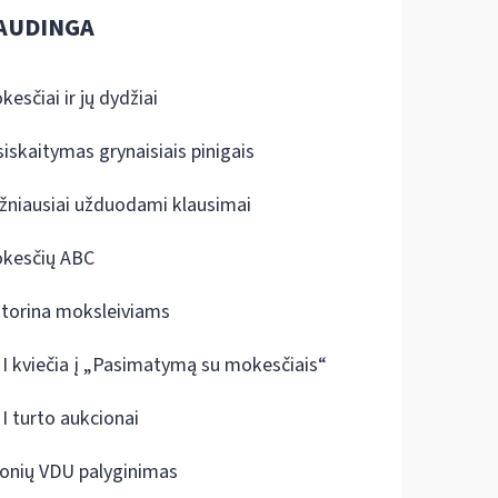
AUDINGA
kesčiai ir jų dydžiai
siskaitymas grynaisiais pinigais
žniausiai užduodami klausimai
kesčių ABC
ktorina moksleiviams
I kviečia į „Pasimatymą su mokesčiais“
I turto aukcionai
onių VDU palyginimas