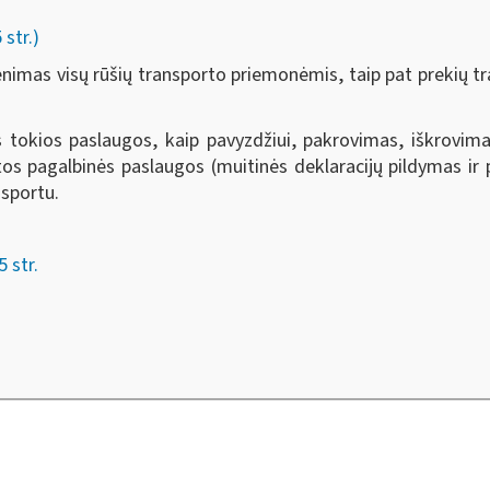
str.)
enimas visų rūšių transporto priemonėmis, taip pat prekių 
 tokios paslaugos, kaip pavyzdžiui, pakrovimas, iškrovima
tos pagalbinės paslaugos (muitinės deklaracijų pildymas ir
nsportu.
5 str.