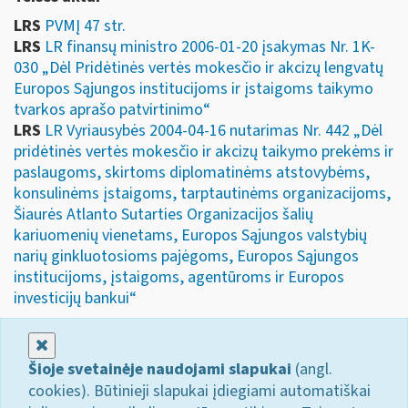
LRS
PVMĮ 47 str.
LRS
LR finansų ministro 2006-01-20 įsakymas Nr. 1K-
030 „Dėl Pridėtinės vertės mokesčio ir akcizų lengvatų
Europos Sąjungos institucijoms ir įstaigoms taikymo
tvarkos aprašo patvirtinimo“
LRS
LR Vyriausybės 2004-04-16 nutarimas Nr. 442 „Dėl
pridėtinės vertės mokesčio ir akcizų taikymo prekėms ir
paslaugoms, skirtoms diplomatinėms atstovybėms,
konsulinėms įstaigoms, tarptautinėms organizacijoms,
Šiaurės Atlanto Sutarties Organizacijos šalių
kariuomenių vienetams, Europos Sąjungos valstybių
narių ginkluotosioms pajėgoms, Europos Sąjungos
institucijoms, įstaigoms, agentūroms ir Europos
investicijų bankui“
Uždaryti
Šioje svetainėje naudojami slapukai
(angl.
cookies). Būtinieji slapukai įdiegiami automatiškai