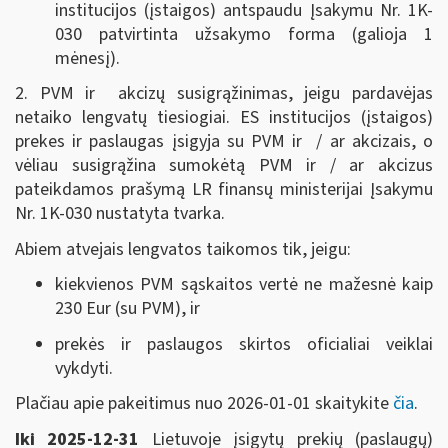
institucijos (įstaigos) antspaudu Į
sakymu Nr. 1K-
030
patvirtinta užsakymo forma (galioja 1
mėnesį).
2. PVM ir akcizų susigrąžinimas, jeigu pardavėjas
netaiko lengvatų tiesiogiai. ES institucijos (įstaigos)
prekes ir paslaugas įsigyja su PVM ir / ar akcizais, o
vėliau susigrąžina sumokėtą PVM ir / ar akcizus
pateikdamos prašymą LR finansų ministerijai Į
sakymu
Nr. 1K-030
nustatyta tvarka.
Abiem atvejais lengvatos taikomos tik, jeigu:
kiekvienos PVM sąskaitos vertė ne mažesnė kaip
230 Eur (su PVM), ir
prekės ir paslaugos skirtos oficialiai veiklai
vykdyti.
Plačiau apie pakeitimus nuo 2026-01-01 skaitykite
čia
.
Iki 2025-12-31
Lietuvoje įsigytų prekių (paslaugų)