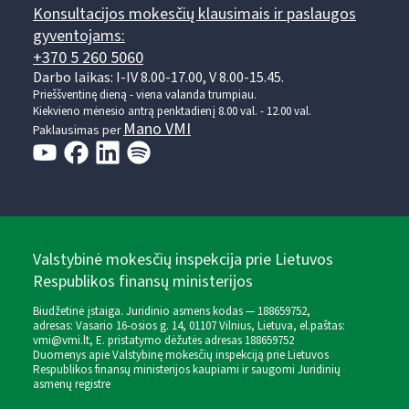
Konsultacijos mokesčių klausimais ir paslaugos
gyventojams:
+370 5 260 5060
Darbo laikas: I-IV 8.00-17.00, V 8.00-15.45.
Prieššventinę dieną - viena valanda trumpiau.
Kiekvieno mėnesio antrą penktadienį 8.00 val. - 12.00 val.
Mano VMI
Paklausimas per
Valstybinė mokesčių inspekcija prie Lietuvos
Respublikos finansų ministerijos
Biudžetinė įstaiga. Juridinio asmens kodas — 188659752,
adresas: Vasario 16-osios g. 14, 01107 Vilnius, Lietuva, el.paštas:
vmi@vmi.lt
, E. pristatymo dėžutės adresas 188659752
Duomenys apie Valstybinę mokesčių inspekciją prie Lietuvos
Respublikos finansų ministerijos kaupiami ir saugomi Juridinių
asmenų registre