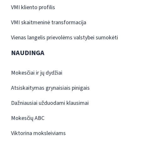
VMI kliento profilis
VMI skaitmeninė transformacija
Vienas langelis prievolėms valstybei sumokėti
NAUDINGA
Mokesčiai ir jų dydžiai
Atsiskaitymas grynaisiais pinigais
Dažniausiai užduodami klausimai
Mokesčių ABC
Viktorina moksleiviams