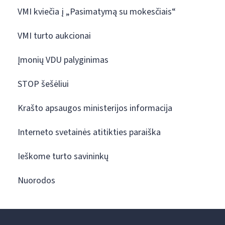
VMI kviečia į „Pasimatymą su mokesčiais“
VMI turto aukcionai
Įmonių VDU palyginimas
STOP šešėliui
Krašto apsaugos ministerijos informacija
Interneto svetainės atitikties paraiška
Ieškome turto savininkų
Nuorodos