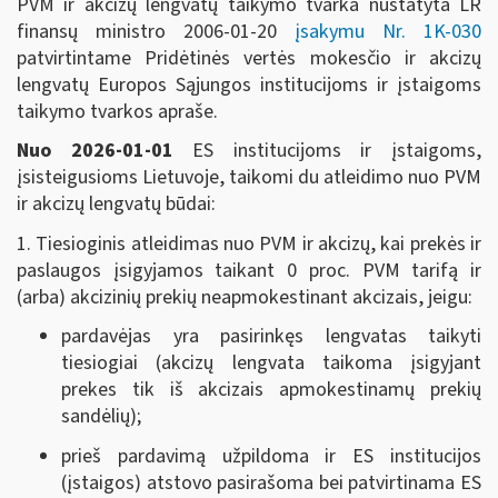
PVM ir akcizų lengvatų taikymo tvarka nustatyta LR
finansų ministro 2006-01-20
įsakymu Nr. 1K-030
patvirtintame Pridėtinės vertės mokesčio ir akcizų
lengvatų Europos Sąjungos institucijoms ir įstaigoms
taikymo tvarkos apraše.
Nuo 2026-01-01
ES institucijoms ir įstaigoms,
įsisteigusioms Lietuvoje, taikomi du atleidimo nuo PVM
ir akcizų lengvatų būdai:
1. Tiesioginis atleidimas nuo PVM ir akcizų, kai prekės ir
paslaugos įsigyjamos taikant 0 proc. PVM tarifą ir
(arba) akcizinių prekių neapmokestinant akcizais, jeigu:
pardavėjas yra pasirinkęs lengvatas taikyti
tiesiogiai (akcizų lengvata taikoma įsigyjant
prekes tik iš akcizais apmokestinamų prekių
sandėlių);
prieš pardavimą užpildoma ir ES institucijos
(įstaigos) atstovo pasirašoma bei patvirtinama ES