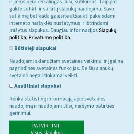
ir jiems nėra reikalingas Jūsų sutikimas. Taip pat
galite sutikti ir su kitų slapukų naudojimu. Savo
sutikimą bet kada galėsite atšaukti pakeisdami
interneto naršyklės nustatymus ir ištrindami
įrašytus slapukus. Daugiau informacijos
Slapukų
politika
;
Privatumo politika.
Būtinieji slapukai
Naudojami sklandžiam svetainės veikimui ir įgalina
pagrindines svetainės funkcijas. Be šių slapukų
svetainė negali tinkamai veikti.
Analitiniai slapukai
Renka statistinę informaciją apie svetainės
naudojimą ir naudojami Jūsų naršymo patirties
gerinimui.
PATVIRTINTI
Visus slapukus