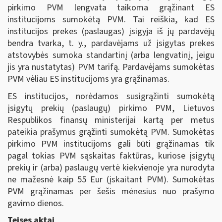
pirkimo PVM lengvata taikoma grąžinant ES
institucijoms sumokėtą PVM. Tai reiškia, kad ES
institucijos prekes (paslaugas) įsigyja iš jų pardavėjų
bendra tvarka, t. y., pardavėjams už įsigytas prekes
atstovybės sumoka standartinį (arba lengvatinį, jeigu
jis yra nustatytas) PVM tarifą. Pardavėjams sumokėtas
PVM vėliau ES institucijoms yra grąžinamas.
ES institucijos, norėdamos susigrąžinti sumokėtą
įsigytų prekių (paslaugų) pirkimo PVM, Lietuvos
Respublikos finansų ministerijai kartą per metus
pateikia prašymus grąžinti sumokėtą PVM. Sumokėtas
pirkimo PVM institucijoms gali būti grąžinamas tik
pagal tokias PVM sąskaitas faktūras, kuriose įsigytų
prekių ir (arba) paslaugų vertė kiekvienoje yra nurodyta
ne mažesnė kaip 55 Eur (įskaitant PVM). Sumokėtas
PVM grąžinamas per šešis mėnesius nuo prašymo
gavimo dienos.
Teises aktai