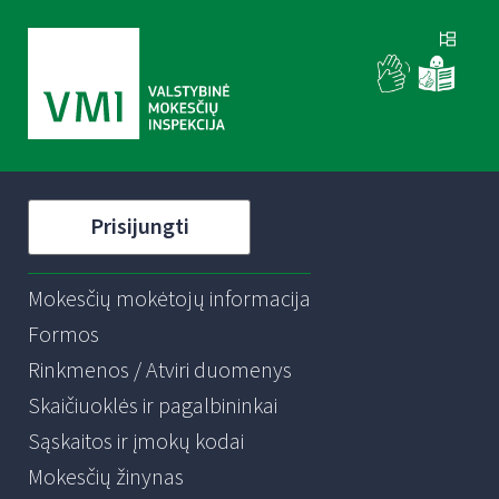
Prisijungti
Mokesčių mokėtojų informacija
Formos
Rinkmenos / Atviri duomenys
Skaičiuoklės ir pagalbininkai
Sąskaitos ir įmokų kodai
Mokesčių žinynas