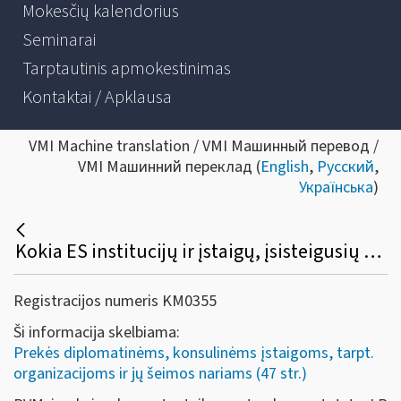
Mokesčių kalendorius
Seminarai
Tarptautinis apmokestinimas
Kontaktai / Apklausa
VMI Machine translation / VMI Машинный перевод /
VMI Машинний переклад (
English
,
Русский
,
Українська
)
Kokia ES institucijų ir įstaigų, įsisteigusių Lietuvoje, PVM ir akcizų lengvatų taikymo ir susigrąžinimo tvarka?
Registracijos numeris KM0355
Ši informacija skelbiama:
Prekės diplomatinėms, konsulinėms įstaigoms, tarpt.
organizacijoms ir jų šeimos nariams (47 str.)