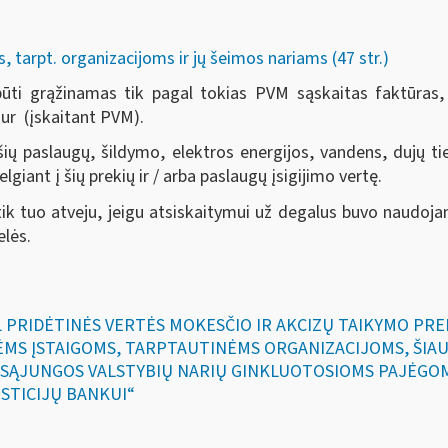
tarpt. organizacijoms ir jų šeimos nariams (47 str.)
i grąžinamas tik pagal tokias PVM sąskaitas faktūras, ku
ur (įskaitant PVM).
šių paslaugų, šildymo, elektros energijos, vandens, dujų t
ant į šių prekių ir / arba paslaugų įsigijimo vertę.
 tuo atveju, jeigu atsiskaitymui už degalus buvo naudojam
elės.
ĖL PRIDĖTINĖS VERTĖS MOKESČIO IR AKCIZŲ TAIKYMO PR
MS ĮSTAIGOMS, TARPTAUTINĖMS ORGANIZACIJOMS, ŠIAU
 SĄJUNGOS VALSTYBIŲ NARIŲ GINKLUOTOSIOMS PAJĖGO
STICIJŲ BANKUI“