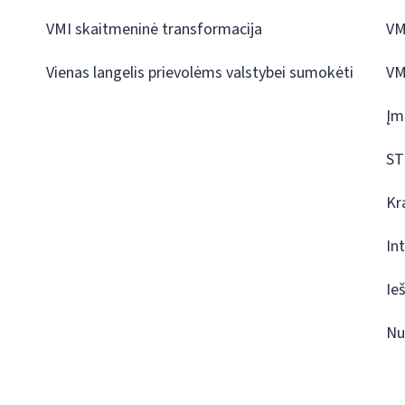
VMI skaitmeninė transformacija
VM
Vienas langelis prievolėms valstybei sumokėti
VM
Įm
ST
Kr
In
Ie
Nu