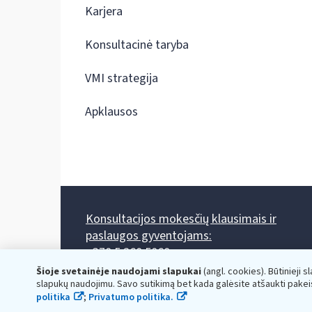
Karjera
Konsultacinė taryba
VMI strategija
Apklausos
Konsultacijos mokesčių klausimais ir
paslaugos gyventojams:
+370 5 260 5060
Darbo laikas: I-IV 8.00-17.00, V 8.00-15.45.
Šioje svetainėje naudojami slapukai
(angl. cookies). Būtinieji s
Prieššventinę dieną - viena valanda trumpiau.
slapukų naudojimu. Savo sutikimą bet kada galėsite atšaukti pakei
Kiekvieno mėnesio antrą penktadienį 8.00 val. - 12.00 val.
politika
;
Privatumo politika.
Mano VMI
Paklausimas per