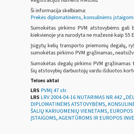
Registracijos numeris KM0361
Ši informacija skelbiama:
Prekės diplomatinėms, konsulinėms įstaigoms, 
Sumokėtas pirkimo PVM atstovybėms gali būt
kiekvienoje yra nurodyta ne mažesnė kaip 55 E
Įsigytų kelių transporto priemonių degalų, ry
sumokėtas pirkimo PVM grąžinamas, neatsižvelgi
Sumokėtas degalų pirkimo PVM grąžinamas tik
šių atstovybių darbuotojų vardu išduotos kort
Teises aktai
LRS
PVMĮ 47 str.
LRS
LRV 2004-04-16 NUTARIMAS NR.442 „D
DIPLOMATINĖMS ATSTOVYBĖMS, KONSULINĖ
ŠALIŲ KARIUOMENIŲ VIENETAMS, EUROPOS
ĮSTAIGOMS, AGENTŪROMS IR EUROPOS INVE