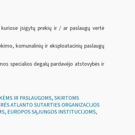
riose įsigytų prekių ir / ar paslaugų vertė
iekimo, komunalinių ir eksploatacinių paslaugų
os specialios degalų pardavėjo atstovybės ir
EKĖMS IR PASLAUGOMS, SKIRTOMS
RĖS ATLANTO SUTARTIES ORGANIZACIJOS
MS, EUROPOS SĄJUNGOS INSTITUCIJOMS,