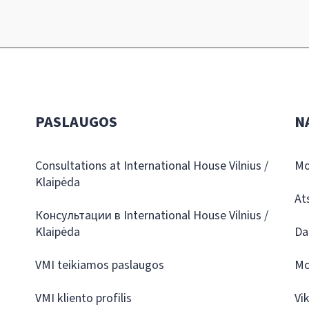
PASLAUGOS
N
Consultations at International House Vilnius /
Mo
Klaipėda
At
Консультации в International House Vilnius /
Klaipėda
Da
VMI teikiamos paslaugos
Mo
VMI kliento profilis
Vi