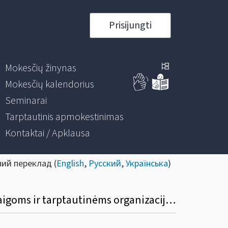
Prisijungti
Mokesčių žinynas
Mokesčių kalendorius
Seminarai
Tarptautinis apmokestinimas
Kontaktai / Apklausa
ний переклад (
English
,
Русский
,
Українська
)
Kurias PVM sąskaitas faktūras pateikus diplomatinėms atstovybėms, konsulinėms įstaigoms ir tarptautinėms organizacijoms ar jų atstovybėms, taip pat šių atstovybių ir įstaigų nariams ir jų šeimų nariams gali būti grąžinamas sumokėtas pirkimo PVM?