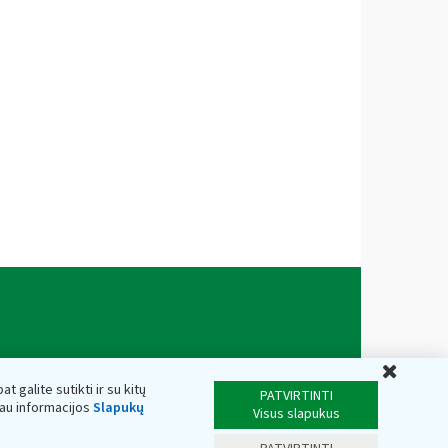
Uždar
t galite sutikti ir su kitų
PATVIRTINTI
iau informacijos
Slapukų
Visus slapukus