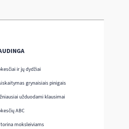
AUDINGA
kesčiai ir jų dydžiai
siskaitymas grynaisiais pinigais
žniausiai užduodami klausimai
kesčių ABC
ktorina moksleiviams