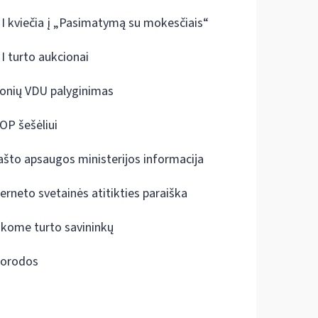
I kviečia į „Pasimatymą su mokesčiais“
I turto aukcionai
onių VDU palyginimas
OP šešėliui
ašto apsaugos ministerijos informacija
terneto svetainės atitikties paraiška
škome turto savininkų
orodos