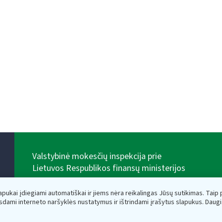
Valstybinė mokesčių inspekcija prie
Lietuvos Respublikos finansų ministerijos
Biudžetinė įstaiga. Juridinio asmens kodas — 188659752,
adresas: Vasario 16-osios g. 14, 01107 Vilnius, Lietuva,
lapukai įdiegiami automatiškai ir jiems nėra reikalingas Jūsų sutikimas. Taip pa
el.paštas:
vmi@vmi.lt
, E. pristatymo dėžutės adresas
sdami interneto naršyklės nustatymus ir ištrindami įrašytus slapukus. Daug
188659752
Duomenys apie Valstybinę mokesčių inspekciją prie