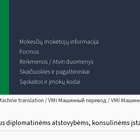
Mokesčių mokėtojų informacija
Formos
Rinkmenos / Atviri duomenys
Skaičiuoklės ir pagalbininkai
Sąskaitos ir įmokų kodai
Machine translation / VMI Машинный перевод / VMI Машин