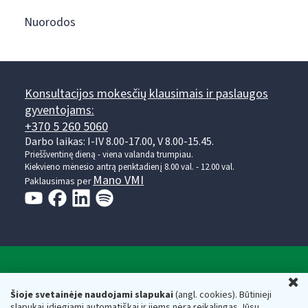
Nuorodos
Konsultacijos mokesčių klausimais ir paslaugos
gyventojams:
+370 5 260 5060
Darbo laikas: I-IV 8.00-17.00, V 8.00-15.45.
Prieššventinę dieną - viena valanda trumpiau.
Kiekvieno mėnesio antrą penktadienį 8.00 val. - 12.00 val.
Mano VMI
Paklausimas per
Valstybinė mokesčių inspekcija prie Lietuvos
U
Respublikos finansų ministerijos
Šioje svetainėje naudojami slapukai
(angl. cookies). Būtinieji
slapukai įdiegiami automatiškai ir jiems nėra reikalingas Jūsų