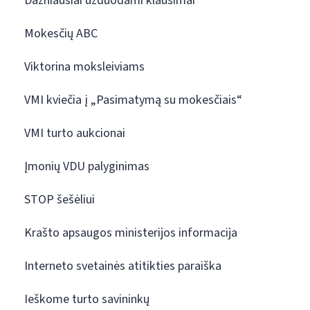
Dažniausiai užduodami klausimai
Mokesčių ABC
Viktorina moksleiviams
VMI kviečia į „Pasimatymą su mokesčiais“
VMI turto aukcionai
Įmonių VDU palyginimas
STOP šešėliui
Krašto apsaugos ministerijos informacija
Interneto svetainės atitikties paraiška
Ieškome turto savininkų