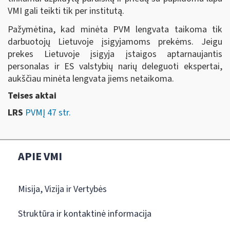
VMI gali teikti tik per institutą.
Pažymėtina, kad minėta PVM lengvata taikoma tik
darbuotojų Lietuvoje įsigyjamoms prekėms. Jeigu
prekes Lietuvoje įsigyja įstaigos aptarnaujantis
personalas ir ES valstybių narių deleguoti ekspertai,
aukščiau minėta lengvata jiems netaikoma.
Teises aktai
LRS
PVMĮ 47 str.
APIE VMI
Misija, Vizija ir Vertybės
Struktūra ir kontaktinė informacija