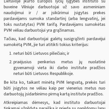
Lietuvoje įkurto Europos lyčių lygybės instituto su
buveine Vilniuje darbuotojai už savo asmeniniam
naudojimui ir / ar įsikūrimui įsigytas prekes
pardavėjams sumoka standartinį (arba lengvatinį, jei
toks nustatytas) PVM tarifą. Pardavėjams sumokėtas
PVM vėliau darbuotojui yra grąžinamas.
Tačiau, kad darbuotojai galėtų susigrąžinti pardavėjui
sumokėtą PVM, jie turi atitikti tokius kriterijus:
neturi būti Lietuvos piliečiais; ir
praėjusius penkerius metus jų nuolatinė
gyvenamoji vieta iki darbo institute pradžios
neturi būti Lietuvos Respublikoje.
Be kita ko, taikant minėtą PVM lengvatą, prekės turi
būti įsigytos ne vėliau kaip per vienerius metus nuo
darbuotojų įsidarbinimo pirmą kartą institute pradžios.
Atkreipiamas dėmesys, kad instituto darbuotojai
tinkamai užpildytą paraišką ir priedą su papildomu lapu