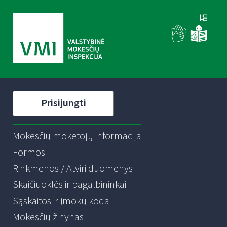
Prisijungti
Mokesčių mokėtojų informacija
Formos
Rinkmenos / Atviri duomenys
Skaičiuoklės ir pagalbininkai
Sąskaitos ir įmokų kodai
Mokesčių žinynas