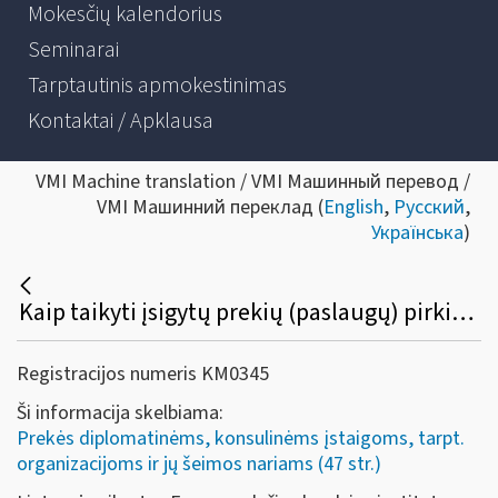
Mokesčių kalendorius
Seminarai
Tarptautinis apmokestinimas
Kontaktai / Apklausa
VMI Machine translation / VMI Машинный перевод /
VMI Машинний переклад (
English
,
Русский
,
Українська
)
Kaip taikyti įsigytų prekių (paslaugų) pirkimo PVM lengvatą Lietuvoje įkurto Europos lyčių lygybės instituto (su buveine Vilniuje) darbuotojams?
Registracijos numeris KM0345
Ši informacija skelbiama:
Prekės diplomatinėms, konsulinėms įstaigoms, tarpt.
organizacijoms ir jų šeimos nariams (47 str.)