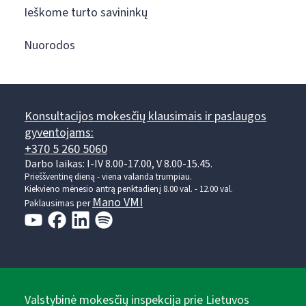
Ieškome turto savininkų
Nuorodos
Konsultacijos mokesčių klausimais ir paslaugos
gyventojams:
+370 5 260 5060
Darbo laikas: I-IV 8.00-17.00, V 8.00-15.45.
Prieššventinę dieną - viena valanda trumpiau.
Kiekvieno mėnesio antrą penktadienį 8.00 val. - 12.00 val.
Mano VMI
Paklausimas per
Valstybinė mokesčių inspekcija prie Lietuvos