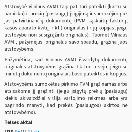
Atstovybė Vilniaus AVMI taip pat turi pateikti (kartu su
paraiška) ir prekių (paslaugų) įsigijimą ir sumokėjimą už
jas patvirtinančių dokumentų (PVM sąskaitų faktūrų,
kasos aparato kvitų ir kt.) originalus (ir jų kopijas, jeigu
atstovybė nori susigrąžinti originalus). Tuomet Vilniaus
AVMI, pažymėjusi originalus savo spaudu, grąžina juos
atstovybėms.
Pažymėtina, kad Vilniaus AVMI išvardytų dokumentų
originalus atstovybėms grąžina tik tuo atveju, jeigu su
minėtų dokumentų originalais buvo pateiktos ir kopijos.
Atstovybėms sumokėtas pirkimo PVM grąžinamas arba
atsisakoma jį grąžinti (jeigu įsigytų prekių (paslaugų)
kiekis akivaizdžiai viršija vartojimo reikmes arba yra
pagrindo manyti, kad prekės (paslaugos) skirtos ne
atstovybėms).
Teises aktai
LRS
PVMĮ 47 str.