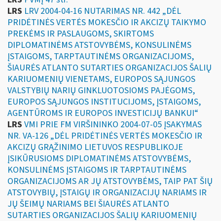
LRS
LRV 2004-04-16 NUTARIMAS NR. 442 „DĖL
PRIDĖTINĖS VERTĖS MOKESČIO IR AKCIZŲ TAIKYMO
PREKĖMS IR PASLAUGOMS, SKIRTOMS
DIPLOMATINĖMS ATSTOVYBĖMS, KONSULINĖMS
ĮSTAIGOMS, TARPTAUTINĖMS ORGANIZACIJOMS,
ŠIAURĖS ATLANTO SUTARTIES ORGANIZACIJOS ŠALIŲ
KARIUOMENIŲ VIENETAMS, EUROPOS SĄJUNGOS
VALSTYBIŲ NARIŲ GINKLUOTOSIOMS PAJĖGOMS,
EUROPOS SĄJUNGOS INSTITUCIJOMS, ĮSTAIGOMS,
AGENTŪROMS IR EUROPOS INVESTICIJŲ BANKUI“
LRS
VMI PRIE FM VIRŠININKO 2004-07-05 ĮSAKYMAS
NR. VA-126 „DĖL PRIDĖTINĖS VERTĖS MOKESČIO IR
AKCIZŲ GRĄŽINIMO LIETUVOS RESPUBLIKOJE
ĮSIKŪRUSIOMS DIPLOMATINĖMS ATSTOVYBĖMS,
KONSULINĖMS ĮSTAIGOMS IR TARPTAUTINĖMS
ORGANIZACIJOMS AR JŲ ATSTOVYBĖMS, TAIP PAT ŠIŲ
ATSTOVYBIŲ, ĮSTAIGŲ IR ORGANIZACIJŲ NARIAMS IR
JŲ ŠEIMŲ NARIAMS BEI ŠIAURĖS ATLANTO
SUTARTIES ORGANIZACIJOS ŠALIŲ KARIUOMENIŲ