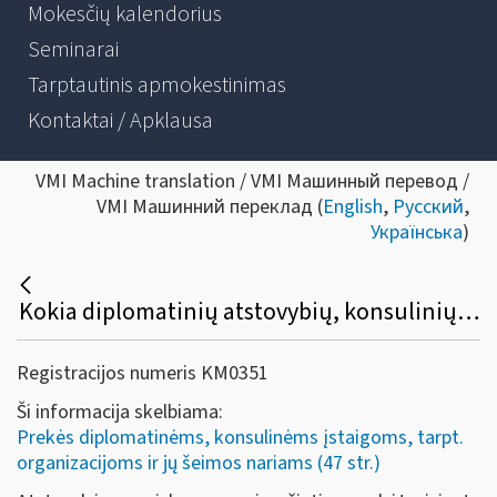
Mokesčių kalendorius
Seminarai
Tarptautinis apmokestinimas
Kontaktai / Apklausa
VMI Machine translation / VMI Машинный перевод /
VMI Машинний переклад (
English
,
Русский
,
Українська
)
Kokia diplomatinių atstovybių, konsulinių įstaigų ir tarptautinių organizacijų ar jų atstovybių, taip pat šių atstovybių ir įstaigų narių ir jų šeimų narių kreipimosi dėl sumokėto pirkimo PVM grąžinimo procedūra?
Registracijos numeris KM0351
Ši informacija skelbiama:
Prekės diplomatinėms, konsulinėms įstaigoms, tarpt.
organizacijoms ir jų šeimos nariams (47 str.)