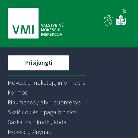
Prisijungti
Mokesčių mokėtojų informacija
Formos
Rinkmenos / Atviri duomenys
Skaičiuoklės ir pagalbininkai
Sąskaitos ir įmokų kodai
Mokesčių žinynas