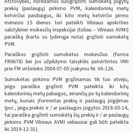
Atstovybės, norėdamos susigrąžinti sumokėtą įsigytų
prekių (paslaugų) pirkimo PVM, kalendorinių metų
ketvirčiui pasibaigus, iki kito metų ketvirčio pirmo
mėnesio 15 dienos turi pateikti Vilniaus apskrities
valstybinei mokesčių inspekcijai (toliau – Vilniaus AVMI)
paraišką (kartu su lydimąja nota) grąžinti sumokėtą
PVM.
Paraiškos grąžinti sumokėtus mokesčius (forma
FR0678) bei jos užpildymo taisyklės patvirtintos VMI
prie FM viršininko 2004-07-05 įsakymu Nr. VA-126.
Sumokėtas pirkimo PVM grąžinamas tik tuo atveju,
jeigu paraiška grąžinti PVM pateikta iki kitų
kalendorinių metų pabaigos, einančių po tų kalendorinių
metų, kuriais įformintas prekių ir paslaugų įsigijimas
(pvz., jeigu prekės ir / ar paslaugos įsigytos 2018-05-14,
tai paraiška grąžinti sumokėtą šių prekių ir / ar paslaugų
pirkimo PVM Vilniaus AVMI vėliausiai gali būti pateikta
iki 2019-12-31).