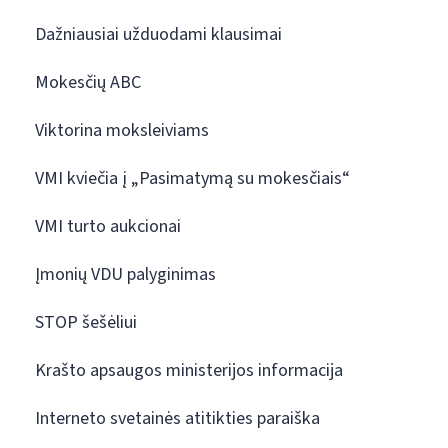
Dažniausiai užduodami klausimai
Mokesčių ABC
Viktorina moksleiviams
VMI kviečia į „Pasimatymą su mokesčiais“
VMI turto aukcionai
Įmonių VDU palyginimas
STOP šešėliui
Krašto apsaugos ministerijos informacija
Interneto svetainės atitikties paraiška