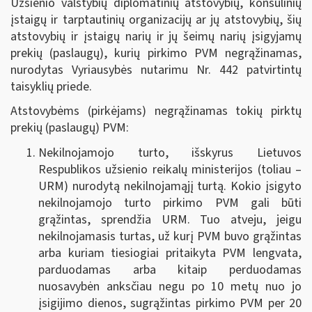
Užsienio valstybių diplomatinių atstovybių, konsulinių
įstaigų ir tarptautinių organizacijų ar jų atstovybių, šių
atstovybių ir įstaigų narių ir jų šeimų narių įsigyjamų
prekių (paslaugų), kurių pirkimo PVM negrąžinamas,
nurodytas Vyriausybės nutarimu Nr. 442 patvirtintų
taisyklių priede.
Atstovybėms (pirkėjams) negrąžinamas tokių pirktų
prekių (paslaugų) PVM:
Nekilnojamojo turto, išskyrus Lietuvos
Respublikos užsienio reikalų ministerijos (toliau –
URM) nurodytą nekilnojamąjį turtą.
Kokio įsigyto
nekilnojamojo turto pirkimo PVM gali būti
grąžintas, sprendžia URM. Tuo atveju, jeigu
nekilnojamasis turtas, už kurį PVM buvo grąžintas
arba kuriam tiesiogiai pritaikyta PVM lengvata,
parduodamas arba kitaip perduodamas
nuosavybėn anksčiau negu po 10 metų nuo jo
įsigijimo dienos, sugrąžintas pirkimo PVM per 20