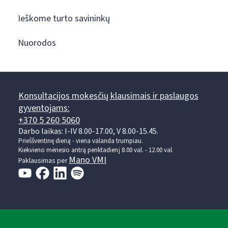
Ieškome turto savininkų
Nuorodos
Konsultacijos mokesčių klausimais ir paslaugos
gyventojams:
+370 5 260 5060
Darbo laikas: I-IV 8.00-17.00, V 8.00-15.45.
Prieššventinę dieną - viena valanda trumpiau.
Kiekvieno mėnesio antrą penktadienį 8.00 val. - 12.00 val.
Mano VMI
Paklausimas per