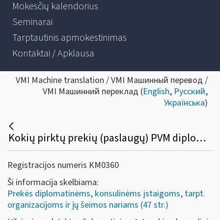
Mokesčių kalendorius
Seminarai
Tarptautinis apmokestinimas
Kontaktai / Apklausa
VMI Machine translation / VMI Машинный перевод /
VMI Машинний переклад (
English
,
Русский
,
Українська
)
Kokių pirktų prekių (paslaugų) PVM diplomatinėms atstovybėms, konsulinėms įstaigoms ir tarptautinėms organizacijoms ar jų atstovybėms negali būti grąžinamas?
Registracijos numeris KM0360
Ši informacija skelbiama:
Prekės diplomatinėms, konsulinėms įstaigoms, tarpt.
organizacijoms ir jų šeimos nariams (47 str.)