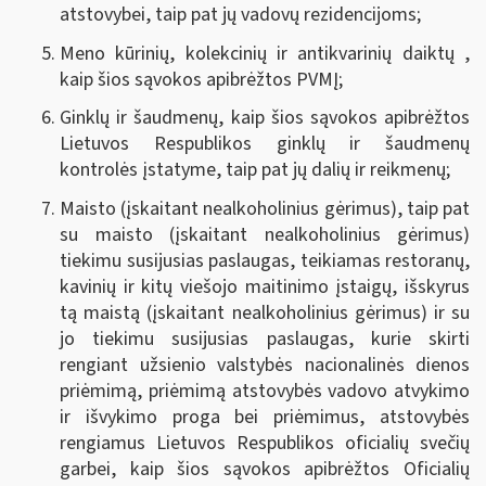
atstovybei, taip pat jų vadovų rezidencijoms;
Meno kūrinių, kolekcinių ir antikvarinių daiktų ,
kaip šios sąvokos apibrėžtos PVMĮ;
Ginklų ir šaudmenų, kaip šios sąvokos apibrėžtos
Lietuvos Respublikos ginklų ir šaudmenų
kontrolės įstatyme, taip pat jų dalių ir reikmenų
;
Maisto (įskaitant nealkoholinius gėrimus), taip pat
su maisto (įskaitant nealkoholinius gėrimus)
tiekimu susijusias paslaugas, teikiamas restoranų,
kavinių ir kitų viešojo maitinimo įstaigų, išskyrus
tą maistą (įskaitant nealkoholinius gėrimus) ir su
jo tiekimu susijusias paslaugas, kurie skirti
rengiant užsienio valstybės nacionalinės dienos
priėmimą, priėmimą atstovybės vadovo atvykimo
ir išvykimo proga bei priėmimus, atstovybės
rengiamus Lietuvos Respublikos oficialių svečių
garbei, kaip šios sąvokos apibrėžtos Oficialių