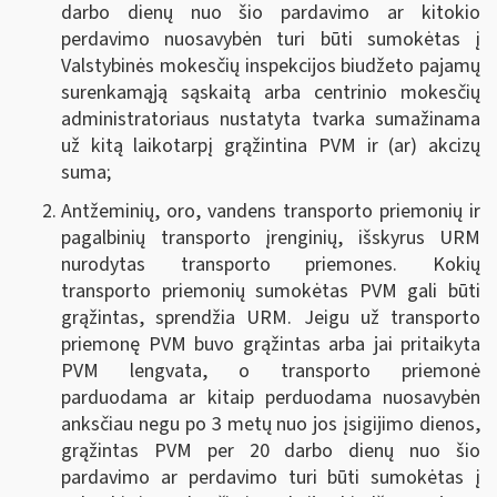
darbo dienų nuo šio pardavimo ar kitokio
perdavimo nuosavybėn turi būti sumokėtas į
Valstybinės mokesčių inspekcijos biudžeto pajamų
surenkamąją sąskaitą arba centrinio mokesčių
administratoriaus nustatyta tvarka sumažinama
už kitą laikotarpį grąžintina PVM ir (ar) akcizų
suma
;
Antžeminių, oro, vandens transporto priemonių ir
pagalbinių transporto įrenginių, išskyrus URM
nurodytas transporto priemones.
Kokių
transporto priemonių sumokėtas PVM gali būti
grąžintas, sprendžia URM. Jeigu už transporto
priemonę PVM buvo grąžintas arba jai pritaikyta
PVM lengvata, o transporto priemonė
parduodama ar kitaip perduodama nuosavybėn
anksčiau negu po 3 metų nuo jos įsigijimo dienos,
grąžintas PVM per 20 darbo dienų nuo šio
pardavimo ar perdavimo turi būti sumokėtas į