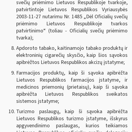
svečių priėmimo Lietuvos Respublikoje tvarkoje,
patvirtintoje Lietuvos Respublikos Vyriausybės
2003-11-27 nutarimu Nr. 1485 „Dėl Oficialių svečių
priėmimo Lietuvos Respublikoje tvarkos
patvirtinimo“ (toliau - Oficialių svečių priėmimo
tvarka);
Apdoroto tabako, kaitinamojo tabako produktų ir
elektroninių cigarečių skysčio, kaip šios sąvokos
apibrėžtos Lietuvos Respublikos akcizų įstatyme
;
Farmacijos produktų, kaip ši sąvoka apibrėžta
Lietuvos Respublikos farmacijos įstatyme, ir
medicinos priemonių (prietaisų), kaip ši sąvoka
apibrėžta Lietuvos Respublikos sveikatos
sistemos įstatyme
;
Turizmo paslaugų, kaip ši sąvoka apibrėžta
Lietuvos Respublikos turizmo įstatyme, išskyrus
apgyvendinimo paslaugas, kurios teikiamos