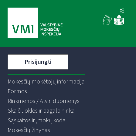
Prisijungti
Mokesčių mokėtojų informacija
Formos
Rinkmenos / Atviri duomenys
Skaičiuoklės ir pagalbininkai
Sąskaitos ir įmokų kodai
Mokesčių žinynas