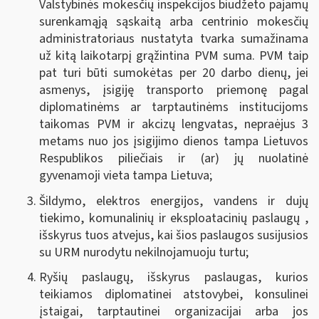
Valstybinės mokesčių inspekcijos biudžeto pajamų
surenkamąją sąskaitą arba centrinio mokesčių
administratoriaus nustatyta tvarka sumažinama
už kitą laikotarpį grąžintina PVM suma. PVM taip
pat turi būti sumokėtas per 20 darbo dienų, jei
asmenys, įsigiję transporto priemonę pagal
diplomatinėms ar tarptautinėms institucijoms
taikomas PVM ir akcizų lengvatas, nepraėjus 3
metams nuo jos įsigijimo dienos tampa Lietuvos
Respublikos piliečiais ir (ar) jų nuolatinė
gyvenamoji vieta tampa Lietuva
;
Šildymo, elektros energijos, vandens ir dujų
tiekimo, komunalinių ir eksploatacinių paslaugų ,
išskyrus tuos atvejus, kai šios paslaugos susijusios
su URM nurodytu nekilnojamuoju turtu;
Ryšių paslaugų, išskyrus paslaugas, kurios
teikiamos diplomatinei atstovybei, konsulinei
įstaigai, tarptautinei organizacijai arba jos