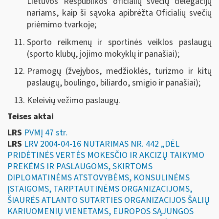
Lietuvos Respublikos oficialių svečių delegacijų
nariams, kaip ši sąvoka apibrėžta Oficialių svečių
priėmimo tvarkoje;
Sporto reikmenų ir sportinės veiklos paslaugų
(sporto klubų, jojimo mokyklų ir panašiai);
Pramogų (žvejybos, medžioklės, turizmo ir kitų
paslaugų, boulingo, biliardo, smigio ir panašiai);
Keleivių vežimo paslaugų.
Teises aktai
LRS
PVMĮ 47 str.
LRS
LRV 2004-04-16 NUTARIMAS NR. 442 „DĖL
PRIDĖTINĖS VERTĖS MOKESČIO IR AKCIZŲ TAIKYMO
PREKĖMS IR PASLAUGOMS, SKIRTOMS
DIPLOMATINĖMS ATSTOVYBĖMS, KONSULINĖMS
ĮSTAIGOMS, TARPTAUTINĖMS ORGANIZACIJOMS,
ŠIAURĖS ATLANTO SUTARTIES ORGANIZACIJOS ŠALIŲ
KARIUOMENIŲ VIENETAMS, EUROPOS SĄJUNGOS