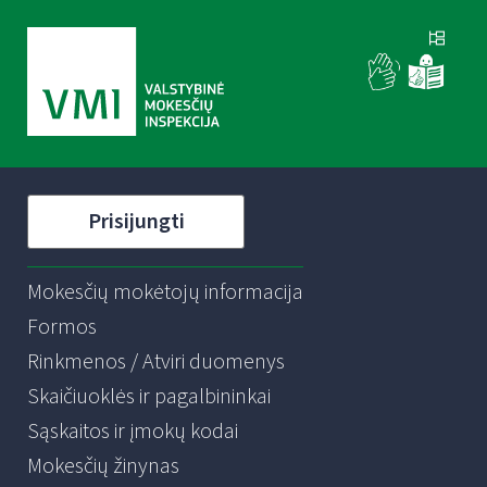
Prisijungti
Mokesčių mokėtojų informacija
Formos
Rinkmenos / Atviri duomenys
Skaičiuoklės ir pagalbininkai
Sąskaitos ir įmokų kodai
Mokesčių žinynas