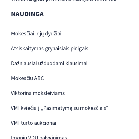
NAUDINGA
Mokesčiai ir jų dydžiai
Atsiskaitymas grynaisiais pinigais
Dažniausiai užduodami klausimai
Mokesčių ABC
Viktorina moksleiviams
VMI kviečia į „Pasimatymą su mokesčiais“
VMI turto aukcionai
Įmonių VDU palyginimas