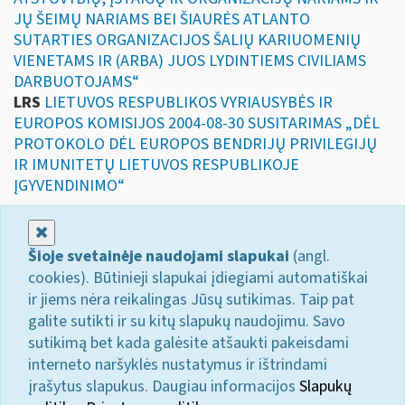
JŲ ŠEIMŲ NARIAMS BEI ŠIAURĖS ATLANTO
SUTARTIES ORGANIZACIJOS ŠALIŲ KARIUOMENIŲ
VIENETAMS IR (ARBA) JUOS LYDINTIEMS CIVILIAMS
DARBUOTOJAMS“
LRS
LIETUVOS RESPUBLIKOS VYRIAUSYBĖS IR
EUROPOS KOMISIJOS 2004-08-30 SUSITARIMAS „DĖL
PROTOKOLO DĖL EUROPOS BENDRIJŲ PRIVILEGIJŲ
IR IMUNITETŲ LIETUVOS RESPUBLIKOJE
ĮGYVENDINIMO“
Uždaryti
Šioje svetainėje naudojami slapukai
(angl.
cookies). Būtinieji slapukai įdiegiami automatiškai
ir jiems nėra reikalingas Jūsų sutikimas. Taip pat
galite sutikti ir su kitų slapukų naudojimu. Savo
sutikimą bet kada galėsite atšaukti pakeisdami
interneto naršyklės nustatymus ir ištrindami
įrašytus slapukus. Daugiau informacijos
Slapukų