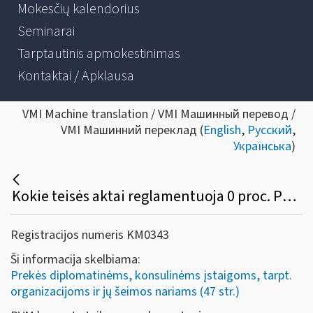
Mokesčių kalendorius
Seminarai
Tarptautinis apmokestinimas
Kontaktai / Apklausa
VMI Machine translation / VMI Машинный перевод /
VMI Машинний переклад (
English
,
Русский
,
Українська
)
Kokie teisės aktai reglamentuoja 0 proc. PVM tarifo taikymą diplomatinėms atstovybėms, konsulinėms įstaigoms ir tarptautinėms organizacijoms ar jų atstovybėms, taip pat šių atstovybių ir įstaigų nariams ir jų šeimų nariams?
Registracijos numeris KM0343
Ši informacija skelbiama:
Prekės diplomatinėms, konsulinėms įstaigoms, tarpt.
organizacijoms ir jų šeimos nariams (47 str.)