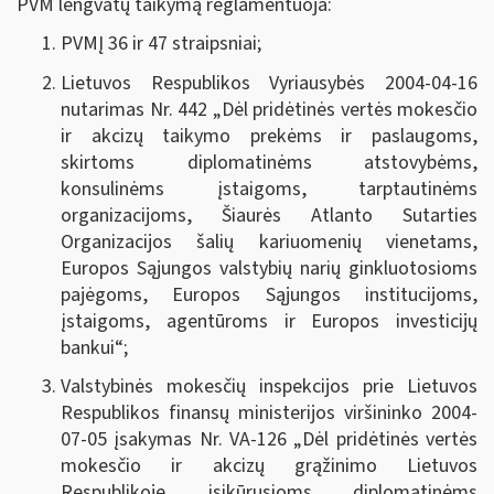
PVM lengvatų taikymą reglamentuoja:
PVMĮ 36 ir 47 straipsniai;
Lietuvos Respublikos Vyriausybės 2004-04-16
nutarimas Nr. 442 „
Dėl pridėtinės vertės mokesčio
ir akcizų taikymo prekėms ir paslaugoms,
skirtoms diplomatinėms atstovybėms,
konsulinėms įstaigoms, tarptautinėms
organizacijoms, Šiaurės Atlanto Sutarties
Organizacijos šalių kariuomenių vienetams,
Europos Sąjungos valstybių narių ginkluotosioms
pajėgoms, Europos Sąjungos institucijoms,
įstaigoms, agentūroms ir Europos investicijų
bankui
“;
Valstybinės mokesčių inspekcijos prie Lietuvos
Respublikos finansų ministerijos viršininko 2004-
07-05 įsakymas Nr. VA-126 „Dėl pridėtinės vertės
mokesčio ir akcizų grąžinimo Lietuvos
Respublikoje įsikūrusioms diplomatinėms