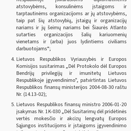
atstovybėms, konsulinėms įstaigoms ir
tarptautinėms organizacijoms ar jų atstovybėms,
taip pat šių atstovybių, įstaigų ir organizacijų
nariams ir jų šeimų nariams bei Šiaurės Atlanto
sutarties organizacijos šalių kariuomenių
vienetams ir (arba) juos lydintiems civiliams
darbuotojams“;
Lietuvos Respublikos Vyriausybės ir Europos
Komisijos susitarimas „Dėl Protokolo dėl Europos
Bendrijų privilegijų ir imunitetų Lietuvos
Respublikoje įgyvendinimo", patvirtintas Lietuvos
Respublikos finansų ministerijos 2004-08-30 raštu
Nr. (14.13-02);
Lietuvos Respublikos finansų ministro 2006-01-20
įsakymas Nr. 1K-030 „Dėl Susitarimų dėl pridėtinės
vertės mokesčio ir akcizų lengvatų Europos
Sąjungos institucijoms ir įstaigoms įgyvendinimo