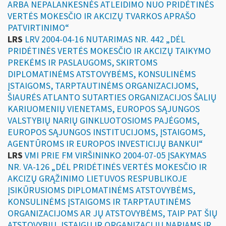
ARBA NEPALANKESNĖS ATLEIDIMO NUO PRIDĖTINĖS
VERTĖS MOKESČIO IR AKCIZŲ TVARKOS APRAŠO
PATVIRTINIMO“
LRS
LRV 2004-04-16 NUTARIMAS NR. 442 „DĖL
PRIDĖTINĖS VERTĖS MOKESČIO IR AKCIZŲ TAIKYMO
PREKĖMS IR PASLAUGOMS, SKIRTOMS
DIPLOMATINĖMS ATSTOVYBĖMS, KONSULINĖMS
ĮSTAIGOMS, TARPTAUTINĖMS ORGANIZACIJOMS,
ŠIAURĖS ATLANTO SUTARTIES ORGANIZACIJOS ŠALIŲ
KARIUOMENIŲ VIENETAMS, EUROPOS SĄJUNGOS
VALSTYBIŲ NARIŲ GINKLUOTOSIOMS PAJĖGOMS,
EUROPOS SĄJUNGOS INSTITUCIJOMS, ĮSTAIGOMS,
AGENTŪROMS IR EUROPOS INVESTICIJŲ BANKUI“
LRS
VMI PRIE FM VIRŠININKO 2004-07-05 ĮSAKYMAS
NR. VA-126 „DĖL PRIDĖTINĖS VERTĖS MOKESČIO IR
AKCIZŲ GRĄŽINIMO LIETUVOS RESPUBLIKOJE
ĮSIKŪRUSIOMS DIPLOMATINĖMS ATSTOVYBĖMS,
KONSULINĖMS ĮSTAIGOMS IR TARPTAUTINĖMS
ORGANIZACIJOMS AR JŲ ATSTOVYBĖMS, TAIP PAT ŠIŲ
ATSTOVYBIŲ, ĮSTAIGŲ IR ORGANIZACIJŲ NARIAMS IR