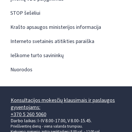
STOP šešėliui
Krašto apsaugos ministerijos informacija
Interneto svetainės atitikties paraiška
Ieškome turto savininkų
Nuorodos
Konsultacijos mokesčių klausimais ir paslaugos
gyventojams:
+370 5 260 5060
Darbo laikas: I-IV 8.00-17.00, V 8.00-15.45.
Prieššventinę dieną - viena valanda trumpiau.
Kiekvieno mėnesio antrą penktadienį 8.00 val. - 12.00 val.