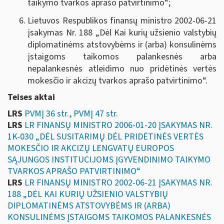
taikymo tvarkos aprašo patvirtinimo“;
Lietuvos Respublikos finansų ministro 2002-06-21
įsakymas Nr. 188 „
Dėl Kai kurių užsienio valstybių
diplomatinėms atstovybėms ir (arba) konsulinėms
įstaigoms taikomos palankesnės arba
nepalankesnės atleidimo nuo pridėtinės vertės
mokesčio ir akcizų tvarkos aprašo patvirtinimo
“.
Teises aktai
LRS
PVMĮ 36 str., PVMĮ 47 str.
LRS
LR FINANSŲ MINISTRO 2006-01-20 ĮSAKYMAS NR.
1K-030 „DĖL SUSITARIMŲ DĖL PRIDĖTINĖS VERTĖS
MOKESČIO IR AKCIZŲ LENGVATŲ EUROPOS
SĄJUNGOS INSTITUCIJOMS ĮGYVENDINIMO TAIKYMO
TVARKOS APRAŠO PATVIRTINIMO“
LRS
LR FINANSŲ MINISTRO 2002-06-21 ĮSAKYMAS NR.
188 „DĖL KAI KURIŲ UŽSIENIO VALSTYBIŲ
DIPLOMATINĖMS ATSTOVYBĖMS IR (ARBA)
KONSULINĖMS ĮSTAIGOMS TAIKOMOS PALANKESNĖS