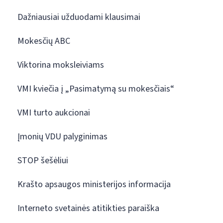
Dažniausiai užduodami klausimai
Mokesčių ABC
Viktorina moksleiviams
VMI kviečia į „Pasimatymą su mokesčiais“
VMI turto aukcionai
Įmonių VDU palyginimas
STOP šešėliui
Krašto apsaugos ministerijos informacija
Interneto svetainės atitikties paraiška