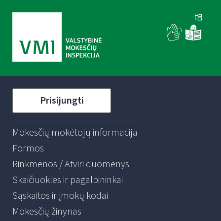
Prisijungti
Mokesčių mokėtojų informacija
Formos
Rinkmenos / Atviri duomenys
Skaičiuoklės ir pagalbininkai
Sąskaitos ir įmokų kodai
Mokesčių žinynas