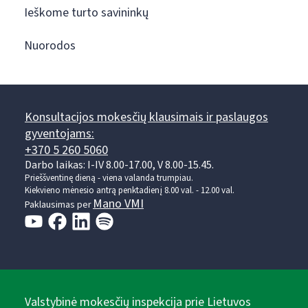
Ieškome turto savininkų
Nuorodos
Konsultacijos mokesčių klausimais ir paslaugos
gyventojams:
+370 5 260 5060
Darbo laikas: I-IV 8.00-17.00, V 8.00-15.45.
Prieššventinę dieną - viena valanda trumpiau.
Kiekvieno mėnesio antrą penktadienį 8.00 val. - 12.00 val.
Mano VMI
Paklausimas per
Valstybinė mokesčių inspekcija prie Lietuvos