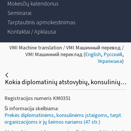
Mokesčių kalendorius
Seminarai
Tarptautinis apmokestinimas
Kontaktai / Apklausa
VMI Machine translation / VMI Машинный перевод /
VMI Машинний переклад (
English
,
Русский
,
Українська
)
Kokia diplomatinių atstovybių, konsulinių įstaigų ir tarptautinių organizacijų ar jų atstovybių, taip pat šių atstovybių ir įstaigų narių ir jų šeimų narių kreipimosi dėl sumokėto pirkimo PVM grąžinimo procedūra?
Registracijos numeris KM0351
Ši informacija skelbiama:
Prekės diplomatinėms, konsulinėms įstaigoms, tarpt.
organizacijoms ir jų šeimos nariams (47 str.)