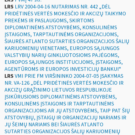
LRS
LRV 2004-04-16 NUTARIMAS NR. 442 „DĖL
PRIDĖTINĖS VERTĖS MOKESČIO IR AKCIZŲ TAIKYMO
PREKĖMS IR PASLAUGOMS, SKIRTOMS
DIPLOMATINĖMS ATSTOVYBĖMS, KONSULINĖMS
ĮSTAIGOMS, TARPTAUTINĖMS ORGANIZACIJOMS,
ŠIAURĖS ATLANTO SUTARTIES ORGANIZACIJOS ŠALIŲ
KARIUOMENIŲ VIENETAMS, EUROPOS SĄJUNGOS
VALSTYBIŲ NARIŲ GINKLUOTOSIOMS PAJĖGOMS,
EUROPOS SĄJUNGOS INSTITUCIJOMS, ĮSTAIGOMS,
AGENTŪROMS IR EUROPOS INVESTICIJŲ BANKUI“
LRS
VMI PRIE FM VIRŠININKO 2004-07-05 ĮSAKYMAS
NR. VA-126 „DĖL PRIDĖTINĖS VERTĖS MOKESČIO IR
AKCIZŲ GRĄŽINIMO LIETUVOS RESPUBLIKOJE
ĮSIKŪRUSIOMS DIPLOMATINĖMS ATSTOVYBĖMS,
KONSULINĖMS ĮSTAIGOMS IR TARPTAUTINĖMS
ORGANIZACIJOMS AR JŲ ATSTOVYBĖMS, TAIP PAT ŠIŲ
ATSTOVYBIŲ, ĮSTAIGŲ IR ORGANIZACIJŲ NARIAMS IR
JŲ ŠEIMŲ NARIAMS BEI ŠIAURĖS ATLANTO
SUTARTIES ORGANIZACIJOS ŠALIŲ KARIUOMENIŲ