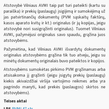
Atstovybė Vilniaus AVMI taip pat turi pateikti (kartu su
paraiška) ir prekių (paslaugų) įsigijimą ir sumokėjimą už
jas patvirtinančių dokumentų (PVM sąskaitų faktūrų,
kasos aparato kvitų ir kt.) originalus (ir jų kopijas, jeigu
atstovybė nori susigrąžinti originalus). Tuomet Vilniaus
AVMI, pažymėjusi originalus savo spaudu, grąžina juos
atstovybėms.
Pažymėtina, kad Vilniaus AVMI išvardytų dokumentų
originalus atstovybėms grąžina tik tuo atveju, jeigu su
minėtų dokumentų originalais buvo pateiktos ir kopijos.
Atstovybėms sumokėtas pirkimo PVM grąžinamas arba
atsisakoma jį grąžinti (jeigu įsigytų prekių (paslaugų)
kiekis akivaizdžiai viršija vartojimo reikmes arba yra
pagrindo manyti, kad prekės (paslaugos) skirtos ne
atstovybėms).
Teises aktai
LRS
PVMĮ 47 str.