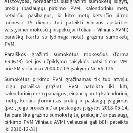
Atstovybės, norėdamos susigrąžinti sumokėtą įsigytų
prekių (paslaugų) pirkimo PVM, kalendorinių metų
ketvirčiui pasibaigus, iki kito metų ketvirčio pirmo
mėnesio 15 dienos turi pateikti Vilniaus apskrities
valstybinei mokesčių inspekcijai (toliau – Vilniaus AVMI)
paraišką (kartu su lydimąja nota) grąžinti sumokėtą
PVM.
Paraiškos grąžinti sumokėtus mokesčius (forma
FR0678) bei jos užpildymo taisyklės patvirtintos VMI
prie FM viršininko 2004-07-05 įsakymu Nr. VA-126.
Sumokėtas pirkimo PVM grąžinamas tik tuo atveju,
jeigu paraiška grąžinti PVM pateikta iki kitų
kalendorinių metų pabaigos, einančių po tų kalendorinių
metų, kuriais įformintas prekių ir paslaugų įsigijimas
(pvz., jeigu prekės ir / ar paslaugos įsigytos 2018-05-14,
tai paraiška grąžinti sumokėtą šių prekių ir / ar paslaugų
pirkimo PVM Vilniaus AVMI vėliausiai gali būti pateikta
iki 2019-12-31).