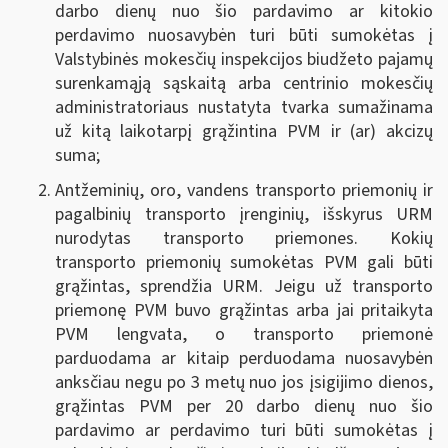
darbo dienų nuo šio pardavimo ar kitokio
perdavimo nuosavybėn turi būti sumokėtas į
Valstybinės mokesčių inspekcijos biudžeto pajamų
surenkamąją sąskaitą arba centrinio mokesčių
administratoriaus nustatyta tvarka sumažinama
už kitą laikotarpį grąžintina PVM ir (ar) akcizų
suma
;
Antžeminių, oro, vandens transporto priemonių ir
pagalbinių transporto įrenginių, išskyrus URM
nurodytas transporto priemones.
Kokių
transporto priemonių sumokėtas PVM gali būti
grąžintas, sprendžia URM. Jeigu už transporto
priemonę PVM buvo grąžintas arba jai pritaikyta
PVM lengvata, o transporto priemonė
parduodama ar kitaip perduodama nuosavybėn
anksčiau negu po 3 metų nuo jos įsigijimo dienos,
grąžintas PVM per 20 darbo dienų nuo šio
pardavimo ar perdavimo turi būti sumokėtas į