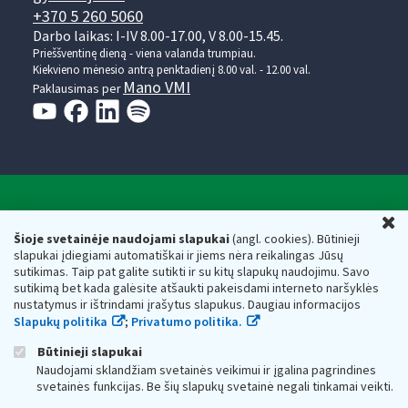
+370 5 260 5060
Darbo laikas: I-IV 8.00-17.00, V 8.00-15.45.
Prieššventinę dieną - viena valanda trumpiau.
Kiekvieno mėnesio antrą penktadienį 8.00 val. - 12.00 val.
Mano VMI
Paklausimas per
Valstybinė mokesčių inspekcija prie Lietuvos
U
Respublikos finansų ministerijos
Šioje svetainėje naudojami slapukai
(angl. cookies). Būtinieji
slapukai įdiegiami automatiškai ir jiems nėra reikalingas Jūsų
Biudžetinė įstaiga. Juridinio asmens kodas — 188659752,
sutikimas. Taip pat galite sutikti ir su kitų slapukų naudojimu. Savo
adresas: Vasario 16-osios g. 14, 01107 Vilnius, Lietuva, el.paštas:
sutikimą bet kada galėsite atšaukti pakeisdami interneto naršyklės
vmi@vmi.lt
, E. pristatymo dėžutės adresas 188659752
nustatymus ir ištrindami įrašytus slapukus. Daugiau informacijos
Duomenys apie Valstybinę mokesčių inspekciją prie Lietuvos
Slapukų politika
;
Privatumo politika.
Respublikos finansų ministerijos kaupiami ir saugomi Juridinių
asmenų registre
Būtinieji slapukai
Naudojami sklandžiam svetainės veikimui ir įgalina pagrindines
svetainės funkcijas. Be šių slapukų svetainė negali tinkamai veikti.