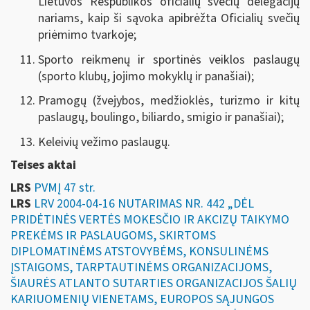
Lietuvos Respublikos oficialių svečių delegacijų
nariams, kaip ši sąvoka apibrėžta Oficialių svečių
priėmimo tvarkoje;
Sporto reikmenų ir sportinės veiklos paslaugų
(sporto klubų, jojimo mokyklų ir panašiai);
Pramogų (žvejybos, medžioklės, turizmo ir kitų
paslaugų, boulingo, biliardo, smigio ir panašiai);
Keleivių vežimo paslaugų.
Teises aktai
LRS
PVMĮ 47 str.
LRS
LRV 2004-04-16 NUTARIMAS NR. 442 „DĖL
PRIDĖTINĖS VERTĖS MOKESČIO IR AKCIZŲ TAIKYMO
PREKĖMS IR PASLAUGOMS, SKIRTOMS
DIPLOMATINĖMS ATSTOVYBĖMS, KONSULINĖMS
ĮSTAIGOMS, TARPTAUTINĖMS ORGANIZACIJOMS,
ŠIAURĖS ATLANTO SUTARTIES ORGANIZACIJOS ŠALIŲ
KARIUOMENIŲ VIENETAMS, EUROPOS SĄJUNGOS