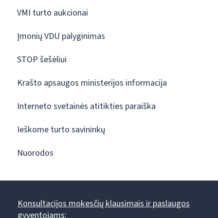
VMI turto aukcionai
Įmonių VDU palyginimas
STOP šešėliui
Krašto apsaugos ministerijos informacija
Interneto svetainės atitikties paraiška
Ieškome turto savininkų
Nuorodos
Konsultacijos mokesčių klausimais ir paslaugos
gyventojams: