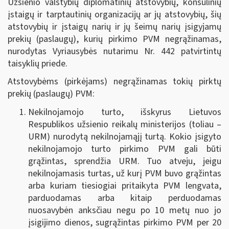
Užsienio valstybių diplomatinių atstovybių, konsulinių
įstaigų ir tarptautinių organizacijų ar jų atstovybių, šių
atstovybių ir įstaigų narių ir jų šeimų narių įsigyjamų
prekių (paslaugų), kurių pirkimo PVM negrąžinamas,
nurodytas Vyriausybės nutarimu Nr. 442 patvirtintų
taisyklių priede.
Atstovybėms (pirkėjams) negrąžinamas tokių pirktų
prekių (paslaugų) PVM:
Nekilnojamojo turto, išskyrus Lietuvos
Respublikos užsienio reikalų ministerijos (toliau –
URM) nurodytą nekilnojamąjį turtą.
Kokio įsigyto
nekilnojamojo turto pirkimo PVM gali būti
grąžintas, sprendžia URM. Tuo atveju, jeigu
nekilnojamasis turtas, už kurį PVM buvo grąžintas
arba kuriam tiesiogiai pritaikyta PVM lengvata,
parduodamas arba kitaip perduodamas
nuosavybėn anksčiau negu po 10 metų nuo jo
įsigijimo dienos, sugrąžintas pirkimo PVM per 20