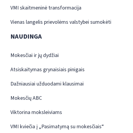
VMI skaitmeninė transformacija
Vienas langelis prievolėms valstybei sumokėti
NAUDINGA
Mokesčiai ir jų dydžiai
Atsiskaitymas grynaisiais pinigais
Dažniausiai užduodami klausimai
Mokesčių ABC
Viktorina moksleiviams
VMI kviečia į „Pasimatymą su mokesčiais“