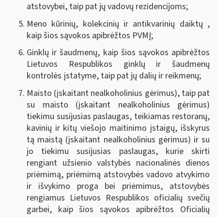
atstovybei, taip pat jų vadovų rezidencijoms;
Meno kūrinių, kolekcinių ir antikvarinių daiktų ,
kaip šios sąvokos apibrėžtos PVMĮ;
Ginklų ir šaudmenų, kaip šios sąvokos apibrėžtos
Lietuvos Respublikos ginklų ir šaudmenų
kontrolės įstatyme, taip pat jų dalių ir reikmenų
;
Maisto (įskaitant nealkoholinius gėrimus), taip pat
su maisto (įskaitant nealkoholinius gėrimus)
tiekimu susijusias paslaugas, teikiamas restoranų,
kavinių ir kitų viešojo maitinimo įstaigų, išskyrus
tą maistą (įskaitant nealkoholinius gėrimus) ir su
jo tiekimu susijusias paslaugas, kurie skirti
rengiant užsienio valstybės nacionalinės dienos
priėmimą, priėmimą atstovybės vadovo atvykimo
ir išvykimo proga bei priėmimus, atstovybės
rengiamus Lietuvos Respublikos oficialių svečių
garbei, kaip šios sąvokos apibrėžtos Oficialių