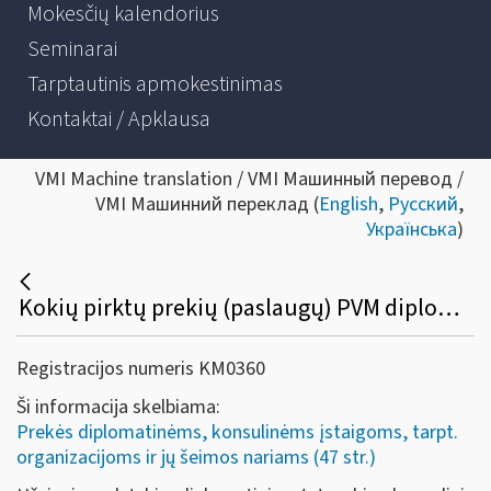
Mokesčių kalendorius
Seminarai
Tarptautinis apmokestinimas
Kontaktai / Apklausa
VMI Machine translation / VMI Машинный перевод /
VMI Машинний переклад (
English
,
Русский
,
Українська
)
Kokių pirktų prekių (paslaugų) PVM diplomatinėms atstovybėms, konsulinėms įstaigoms ir tarptautinėms organizacijoms ar jų atstovybėms negali būti grąžinamas?
Registracijos numeris KM0360
Ši informacija skelbiama:
Prekės diplomatinėms, konsulinėms įstaigoms, tarpt.
organizacijoms ir jų šeimos nariams (47 str.)