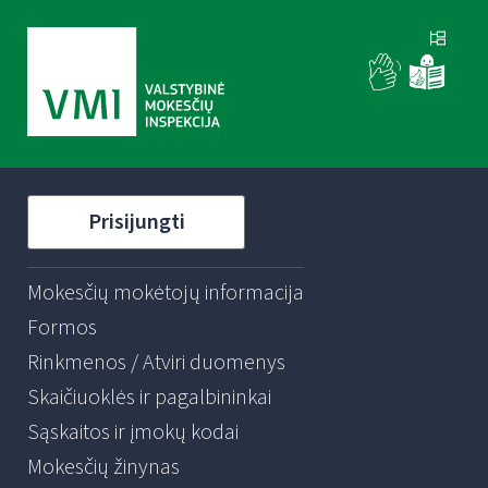
Prisijungti
Mokesčių mokėtojų informacija
Formos
Rinkmenos / Atviri duomenys
Skaičiuoklės ir pagalbininkai
Sąskaitos ir įmokų kodai
Mokesčių žinynas