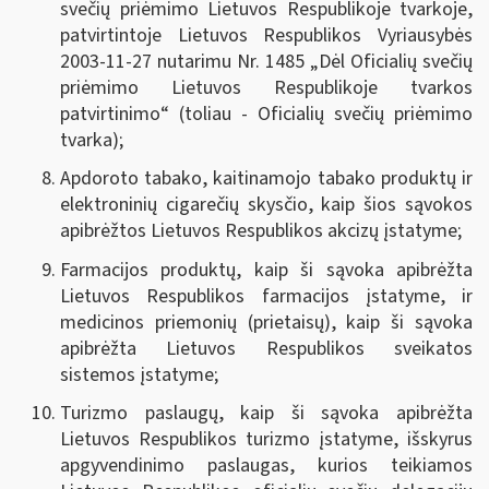
svečių priėmimo Lietuvos Respublikoje tvarkoje,
patvirtintoje Lietuvos Respublikos Vyriausybės
2003-11-27 nutarimu Nr. 1485 „Dėl Oficialių svečių
priėmimo Lietuvos Respublikoje tvarkos
patvirtinimo“ (toliau - Oficialių svečių priėmimo
tvarka);
Apdoroto tabako, kaitinamojo tabako produktų ir
elektroninių cigarečių skysčio, kaip šios sąvokos
apibrėžtos Lietuvos Respublikos akcizų įstatyme
;
Farmacijos produktų, kaip ši sąvoka apibrėžta
Lietuvos Respublikos farmacijos įstatyme, ir
medicinos priemonių (prietaisų), kaip ši sąvoka
apibrėžta Lietuvos Respublikos sveikatos
sistemos įstatyme
;
Turizmo paslaugų, kaip ši sąvoka apibrėžta
Lietuvos Respublikos turizmo įstatyme, išskyrus
apgyvendinimo paslaugas, kurios teikiamos