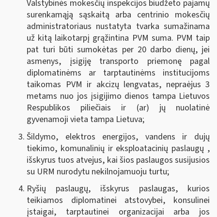
Valstybinės mokesčių inspekcijos biudžeto pajamų
surenkamąją sąskaitą arba centrinio mokesčių
administratoriaus nustatyta tvarka sumažinama
už kitą laikotarpį grąžintina PVM suma. PVM taip
pat turi būti sumokėtas per 20 darbo dienų, jei
asmenys, įsigiję transporto priemonę pagal
diplomatinėms ar tarptautinėms institucijoms
taikomas PVM ir akcizų lengvatas, nepraėjus 3
metams nuo jos įsigijimo dienos tampa Lietuvos
Respublikos piliečiais ir (ar) jų nuolatinė
gyvenamoji vieta tampa Lietuva
;
Šildymo, elektros energijos, vandens ir dujų
tiekimo, komunalinių ir eksploatacinių paslaugų ,
išskyrus tuos atvejus, kai šios paslaugos susijusios
su URM nurodytu nekilnojamuoju turtu;
Ryšių paslaugų, išskyrus paslaugas, kurios
teikiamos diplomatinei atstovybei, konsulinei
įstaigai, tarptautinei organizacijai arba jos