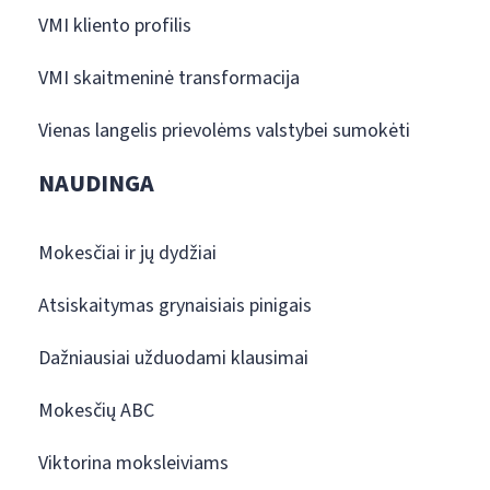
VMI kliento profilis
VMI skaitmeninė transformacija
Vienas langelis prievolėms valstybei sumokėti
NAUDINGA
Mokesčiai ir jų dydžiai
Atsiskaitymas grynaisiais pinigais
Dažniausiai užduodami klausimai
Mokesčių ABC
Viktorina moksleiviams