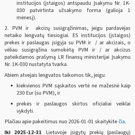
institucijos (įstaigos) antspaudu Į
sakymu Nr. 1K-
030
patvirtinta užsakymo forma (galioja 1
mėnesį).
2. PVM ir akcizų susigrąžinimas, jeigu pardavėjas
netaiko lengvatų tiesiogiai. ES institucijos (įstaigos)
prekes ir paslaugas įsigyja su PVM ir / ar akcizais, o
vėliau susigrąžina sumokėtą PVM ir / ar akcizus
pateikdamos prašymą LR finansų ministerijai Į
sakymu
Nr. 1K-030
nustatyta tvarka.
Abiem atvejais lengvatos taikomos tik, jeigu:
kiekvienos PVM sąskaitos vertė ne mažesnė kaip
230 Eur (su PVM), ir
prekės ir paslaugos skirtos oficialiai veiklai
vykdyti.
Plačiau apie pakeitimus nuo 2026-01-01 skaitykite
čia
.
Iki 2025-12-31
Lietuvoje įsigytų prekių (paslaugų)