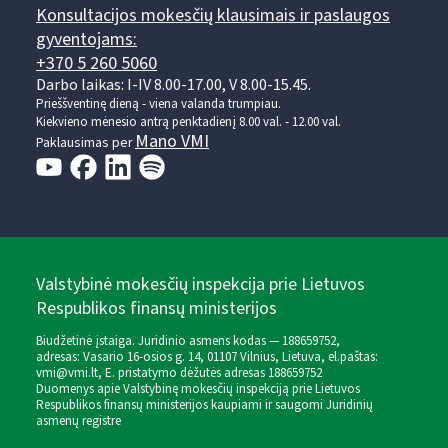
Konsultacijos mokesčių klausimais ir paslaugos
gyventojams:
+370 5 260 5060
Darbo laikas: I-IV 8.00-17.00, V 8.00-15.45.
Prieššventinę dieną - viena valanda trumpiau.
Kiekvieno mėnesio antrą penktadienį 8.00 val. - 12.00 val.
Mano VMI
Paklausimas per
Valstybinė mokesčių inspekcija prie Lietuvos
Respublikos finansų ministerijos
Biudžetinė įstaiga. Juridinio asmens kodas — 188659752,
adresas: Vasario 16-osios g. 14, 01107 Vilnius, Lietuva, el.paštas:
vmi@vmi.lt
, E. pristatymo dėžutės adresas 188659752
Duomenys apie Valstybinę mokesčių inspekciją prie Lietuvos
Respublikos finansų ministerijos kaupiami ir saugomi Juridinių
asmenų registre