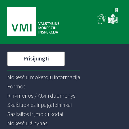
Prisijungti
Mokesčių mokėtojų informacija
Formos
Rinkmenos / Atviri duomenys
Skaičiuoklės ir pagalbininkai
Sąskaitos ir įmokų kodai
Mokesčių žinynas