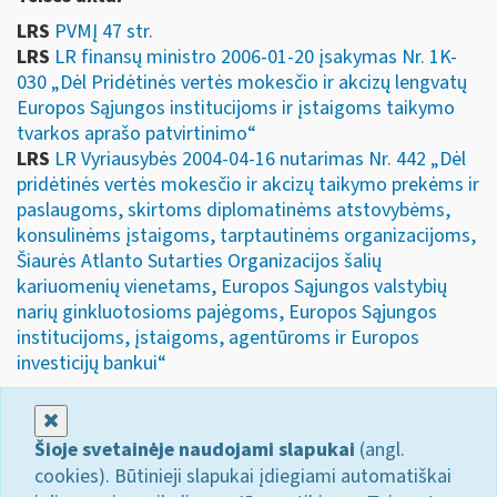
LRS
PVMĮ 47 str.
LRS
LR finansų ministro 2006-01-20 įsakymas Nr. 1K-
030 „Dėl Pridėtinės vertės mokesčio ir akcizų lengvatų
Europos Sąjungos institucijoms ir įstaigoms taikymo
tvarkos aprašo patvirtinimo“
LRS
LR Vyriausybės 2004-04-16 nutarimas Nr. 442 „Dėl
pridėtinės vertės mokesčio ir akcizų taikymo prekėms ir
paslaugoms, skirtoms diplomatinėms atstovybėms,
konsulinėms įstaigoms, tarptautinėms organizacijoms,
Šiaurės Atlanto Sutarties Organizacijos šalių
kariuomenių vienetams, Europos Sąjungos valstybių
narių ginkluotosioms pajėgoms, Europos Sąjungos
institucijoms, įstaigoms, agentūroms ir Europos
investicijų bankui“
Uždaryti
Šioje svetainėje naudojami slapukai
(angl.
cookies). Būtinieji slapukai įdiegiami automatiškai