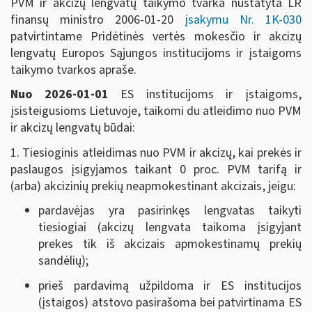
PVM ir akcizų lengvatų taikymo tvarka nustatyta LR
finansų ministro 2006-01-20
įsakymu Nr. 1K-030
patvirtintame Pridėtinės vertės mokesčio ir akcizų
lengvatų Europos Sąjungos institucijoms ir įstaigoms
taikymo tvarkos apraše.
Nuo 2026-01-01
ES institucijoms ir įstaigoms,
įsisteigusioms Lietuvoje, taikomi du atleidimo nuo PVM
ir akcizų lengvatų būdai:
1. Tiesioginis atleidimas nuo PVM ir akcizų, kai prekės ir
paslaugos įsigyjamos taikant 0 proc. PVM tarifą ir
(arba) akcizinių prekių neapmokestinant akcizais, jeigu:
pardavėjas yra pasirinkęs lengvatas taikyti
tiesiogiai (akcizų lengvata taikoma įsigyjant
prekes tik iš akcizais apmokestinamų prekių
sandėlių);
prieš pardavimą užpildoma ir ES institucijos
(įstaigos) atstovo pasirašoma bei patvirtinama ES