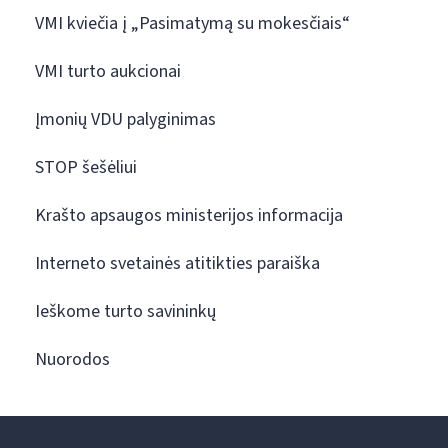
VMI kviečia į „Pasimatymą su mokesčiais“
VMI turto aukcionai
Įmonių VDU palyginimas
STOP šešėliui
Krašto apsaugos ministerijos informacija
Interneto svetainės atitikties paraiška
Ieškome turto savininkų
Nuorodos