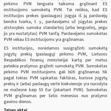
pirkimo PVM lengvata taikoma grąžinant ES
institucijoms sumokėtą PVM. Tai reiškia, kad ES
institucijos prekes (paslaugas) įsigyja iš jų pardavėjų
bendra tvarka, t. y., pardavėjams už įsigytas prekes
atstovybės sumoka standartinį (arba lengvatinį, jeigu
jis yra nustatytas) PVM tarifą. Pardavėjams sumokėtas
PVM vėliau ES institucijoms yra grąžinamas.
ES institucijos, norėdamos susigrąžinti sumokėtą
įsigytų prekių (paslaugų) pirkimo PVM, Lietuvos
Respublikos finansų ministerijai kartą per metus
pateikia prašymus grąžinti sumokėtą PVM. Sumokėtas
pirkimo PVM institucijoms gali būti grąžinamas tik
pagal tokias PVM sąskaitas faktūras, kuriose įsigytų
prekių ir (arba) paslaugų vertė kiekvienoje yra nurodyta
ne mažesnė kaip 55 Eur (įskaitant PVM). Sumokėtas
PVM grąžinamas per šešis mėnesius nuo prašymo
gavimo dienos.
Teises aktai