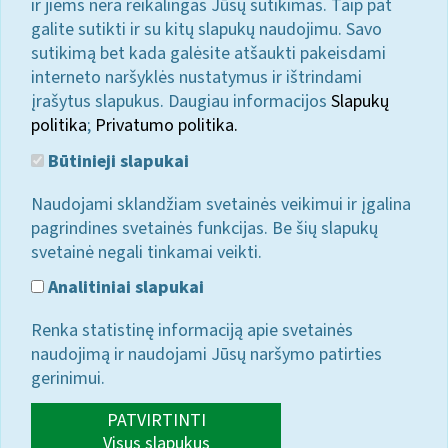
ir jiems nėra reikalingas Jūsų sutikimas. Taip pat
galite sutikti ir su kitų slapukų naudojimu. Savo
sutikimą bet kada galėsite atšaukti pakeisdami
interneto naršyklės nustatymus ir ištrindami
įrašytus slapukus. Daugiau informacijos
Slapukų
politika
;
Privatumo politika.
Būtinieji slapukai
Naudojami sklandžiam svetainės veikimui ir įgalina
pagrindines svetainės funkcijas. Be šių slapukų
svetainė negali tinkamai veikti.
Analitiniai slapukai
Renka statistinę informaciją apie svetainės
naudojimą ir naudojami Jūsų naršymo patirties
gerinimui.
PATVIRTINTI
Visus slapukus