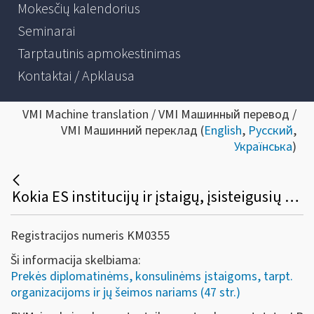
Mokesčių kalendorius
Seminarai
Tarptautinis apmokestinimas
Kontaktai / Apklausa
VMI Machine translation / VMI Машинный перевод /
VMI Машинний переклад (
English
,
Русский
,
Українська
)
Kokia ES institucijų ir įstaigų, įsisteigusių Lietuvoje, PVM ir akcizų lengvatų taikymo ir susigrąžinimo tvarka?
Registracijos numeris KM0355
Ši informacija skelbiama:
Prekės diplomatinėms, konsulinėms įstaigoms, tarpt.
organizacijoms ir jų šeimos nariams (47 str.)