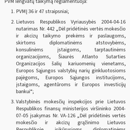
PVM lengvatų taikymą reglamentuoja:
PVMĮ 36 ir 47 straipsniai;
Lietuvos Respublikos Vyriausybės 2004-04-16
nutarimas Nr. 442 „
Dėl pridėtinės vertės mokesčio
ir akcizų taikymo prekėms ir paslaugoms,
skirtoms diplomatinėms atstovybėms,
konsulinėms įstaigoms, tarptautinėms
organizacijoms, Šiaurės Atlanto Sutarties
Organizacijos šalių kariuomenių vienetams,
Europos Sąjungos valstybių narių ginkluotosioms
pajėgoms, Europos Sąjungos institucijoms,
įstaigoms, agentūroms ir Europos investicijų
bankui
“;
Valstybinės mokesčių inspekcijos prie Lietuvos
Respublikos finansų ministerijos viršininko 2004-
07-05 įsakymas Nr. VA-126 „Dėl pridėtinės vertės
mokesčio ir akcizų grąžinimo Lietuvos
Respublikoje įsikūrusioms diplomatinėms