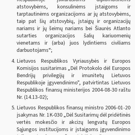
atstovybėms, konsulinėms įstaigoms ir
tarptautinėms organizacijoms ar jų atstovybėms,
taip pat šių atstovybių, įstaigų ir organizacijų
nariams ir jų šeimų nariams bei Šiaurės Atlanto
sutarties organizacijos šalių kariuomenių
vienetams ir (arba) juos lydintiems civiliams
darbuotojams“;
Lietuvos Respublikos Vyriausybės ir Europos
Komisijos susitarimas „Dėl Protokolo dėl Europos
Bendrijų privilegijų ir imunitetų Lietuvos
Respublikoje įgyvendinimo", patvirtintas Lietuvos
Respublikos finansų ministerijos 2004-08-30 raštu
Nr. (14.13-02);
Lietuvos Respublikos finansų ministro 2006-01-20
įsakymas Nr. 1K-030 „Dėl Susitarimų dėl pridėtinės
vertės mokesčio ir akcizų lengvatų Europos
Sąjungos institucijoms ir įstaigoms įgyvendinimo