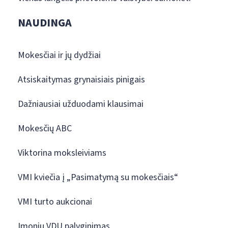
NAUDINGA
Mokesčiai ir jų dydžiai
Atsiskaitymas grynaisiais pinigais
Dažniausiai užduodami klausimai
Mokesčių ABC
Viktorina moksleiviams
VMI kviečia į „Pasimatymą su mokesčiais“
VMI turto aukcionai
Įmonių VDU palyginimas