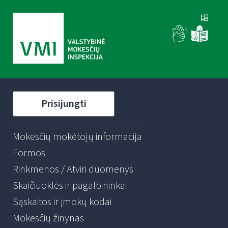
Prisijungti
Mokesčių mokėtojų informacija
Formos
Rinkmenos / Atviri duomenys
Skaičiuoklės ir pagalbininkai
Sąskaitos ir įmokų kodai
Mokesčių žinynas