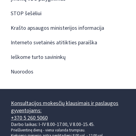
STOP šešėliui
Krašto apsaugos ministerijos informacija
Interneto svetainės atitikties paraiška
Ieškome turto savininkų
Nuorodos
Konsultacijos mokesčių klausimais ir paslaugos
gyventojams:
+370 5 260 5060
Darbo laikas: I-IV 8.00-17.00, V 8.00-15.45.
Prieššventinę dieną - viena valanda trumpiau.
Kiekvieno mėnesio antrą penktadienį 8.00 val. - 12.00 val.