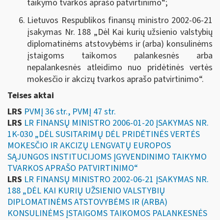
taikymo tvarkos aprašo patvirtinimo“;
Lietuvos Respublikos finansų ministro 2002-06-21
įsakymas Nr. 188 „
Dėl Kai kurių užsienio valstybių
diplomatinėms atstovybėms ir (arba) konsulinėms
įstaigoms taikomos palankesnės arba
nepalankesnės atleidimo nuo pridėtinės vertės
mokesčio ir akcizų tvarkos aprašo patvirtinimo
“.
Teises aktai
LRS
PVMĮ 36 str., PVMĮ 47 str.
LRS
LR FINANSŲ MINISTRO 2006-01-20 ĮSAKYMAS NR.
1K-030 „DĖL SUSITARIMŲ DĖL PRIDĖTINĖS VERTĖS
MOKESČIO IR AKCIZŲ LENGVATŲ EUROPOS
SĄJUNGOS INSTITUCIJOMS ĮGYVENDINIMO TAIKYMO
TVARKOS APRAŠO PATVIRTINIMO“
LRS
LR FINANSŲ MINISTRO 2002-06-21 ĮSAKYMAS NR.
188 „DĖL KAI KURIŲ UŽSIENIO VALSTYBIŲ
DIPLOMATINĖMS ATSTOVYBĖMS IR (ARBA)
KONSULINĖMS ĮSTAIGOMS TAIKOMOS PALANKESNĖS