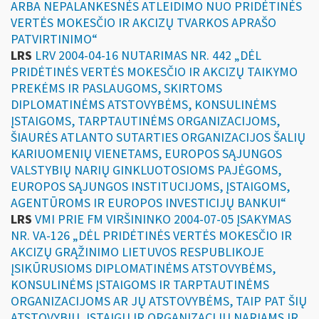
ARBA NEPALANKESNĖS ATLEIDIMO NUO PRIDĖTINĖS
VERTĖS MOKESČIO IR AKCIZŲ TVARKOS APRAŠO
PATVIRTINIMO“
LRS
LRV 2004-04-16 NUTARIMAS NR. 442 „DĖL
PRIDĖTINĖS VERTĖS MOKESČIO IR AKCIZŲ TAIKYMO
PREKĖMS IR PASLAUGOMS, SKIRTOMS
DIPLOMATINĖMS ATSTOVYBĖMS, KONSULINĖMS
ĮSTAIGOMS, TARPTAUTINĖMS ORGANIZACIJOMS,
ŠIAURĖS ATLANTO SUTARTIES ORGANIZACIJOS ŠALIŲ
KARIUOMENIŲ VIENETAMS, EUROPOS SĄJUNGOS
VALSTYBIŲ NARIŲ GINKLUOTOSIOMS PAJĖGOMS,
EUROPOS SĄJUNGOS INSTITUCIJOMS, ĮSTAIGOMS,
AGENTŪROMS IR EUROPOS INVESTICIJŲ BANKUI“
LRS
VMI PRIE FM VIRŠININKO 2004-07-05 ĮSAKYMAS
NR. VA-126 „DĖL PRIDĖTINĖS VERTĖS MOKESČIO IR
AKCIZŲ GRĄŽINIMO LIETUVOS RESPUBLIKOJE
ĮSIKŪRUSIOMS DIPLOMATINĖMS ATSTOVYBĖMS,
KONSULINĖMS ĮSTAIGOMS IR TARPTAUTINĖMS
ORGANIZACIJOMS AR JŲ ATSTOVYBĖMS, TAIP PAT ŠIŲ
ATSTOVYBIŲ, ĮSTAIGŲ IR ORGANIZACIJŲ NARIAMS IR