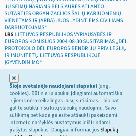
JŲ ŠEIMŲ NARIAMS BEI ŠIAURĖS ATLANTO
SUTARTIES ORGANIZACIJOS ŠALIŲ KARIUOMENIŲ
VIENETAMS IR (ARBA) JUOS LYDINTIEMS CIVILIAMS
DARBUOTOJAMS“
LRS
LIETUVOS RESPUBLIKOS VYRIAUSYBĖS IR
EUROPOS KOMISIJOS 2004-08-30 SUSITARIMAS „DĖL
PROTOKOLO DĖL EUROPOS BENDRIJŲ PRIVILEGIJŲ
IR IMUNITETŲ LIETUVOS RESPUBLIKOJE
ĮGYVENDINIMO“
Uždaryti
Šioje svetainėje naudojami slapukai
(angl.
cookies). Būtinieji slapukai įdiegiami automatiškai
ir jiems nėra reikalingas Jūsų sutikimas. Taip pat
galite sutikti ir su kitų slapukų naudojimu. Savo
sutikimą bet kada galėsite atšaukti pakeisdami
interneto naršyklės nustatymus ir ištrindami
įrašytus slapukus. Daugiau informacijos
Slapukų