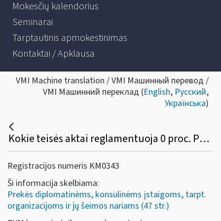
Mokesčių kalendorius
Seminarai
Tarptautinis apmokestinimas
Kontaktai / Apklausa
VMI Machine translation / VMI Машинный перевод /
VMI Машинний переклад (
English
,
Русский
,
Українська
)
Kokie teisės aktai reglamentuoja 0 proc. PVM tarifo taikymą diplomatinėms atstovybėms, konsulinėms įstaigoms ir tarptautinėms organizacijoms ar jų atstovybėms, taip pat šių atstovybių ir įstaigų nariams ir jų šeimų nariams?
Registracijos numeris KM0343
Ši informacija skelbiama:
Prekės diplomatinėms, konsulinėms įstaigoms, tarpt.
organizacijoms ir jų šeimos nariams (47 str.)