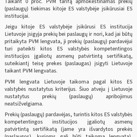
Taikant 0 proc. PVM tarifą apmokestinamas prekių
(paslaugų) tiekimas kitoje ES valstybėje įsikūrusiai ES
institucijai.
Jeigu kitoje ES valstybėje įsikūrusi ES institucija
Lietuvoje įsigyja prekių bei paslaugų ir nori, kad jai būtų
pritaikyta PVM lengvata, ji prekių (paslaugų) pardavėjui
turi pateikti kitos ES valstybės kompetentingos
institucijos įgaliotų asmenų patvirtintą sertifikatą,
suteikiantį teisę prekes (paslaugas) įsigyti Lietuvoje
taikant PVM lengvatas.
PVM lengvata Lietuvoje taikoma pagal kitos ES
valstybės nustatytus kriterijus. Šiuo atveju į Lietuvoje
nustatytus prekių (paslaugų) apribojimus
neatsižvelgiama.
Prekių (paslaugų) pardavėjas, turintis kitos ES valstybės
kompetentingos institucijos įgaliotų asmenų
patvirtintą sertifikatą (jame yra išvardytos prekės
(paslaugos), kurioms gali būti taikoma lengvata),