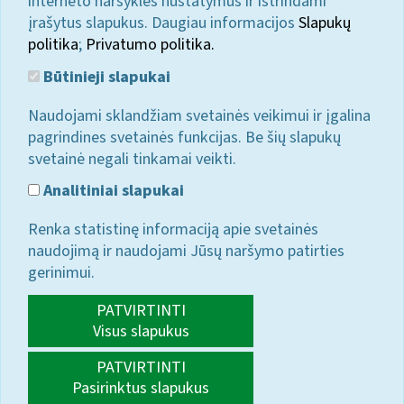
interneto naršyklės nustatymus ir ištrindami
įrašytus slapukus. Daugiau informacijos
Slapukų
politika
;
Privatumo politika.
Būtinieji slapukai
Naudojami sklandžiam svetainės veikimui ir įgalina
pagrindines svetainės funkcijas. Be šių slapukų
svetainė negali tinkamai veikti.
Analitiniai slapukai
Renka statistinę informaciją apie svetainės
naudojimą ir naudojami Jūsų naršymo patirties
gerinimui.
PATVIRTINTI
Visus slapukus
PATVIRTINTI
Pasirinktus slapukus