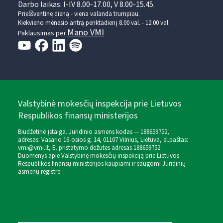
Darbo laikas: I-IV 8.00-17.00, V 8.00-15.45.
Prieššventinę dieną - viena valanda trumpiau.
Kiekvieno mėnesio antrą penktadienį 8.00 val. - 12.00 val.
Mano VMI
Paklausimas per
Valstybinė mokesčių inspekcija prie Lietuvos
Respublikos finansų ministerijos
Biudžetinė įstaiga. Juridinio asmens kodas — 188659752,
adresas: Vasario 16-osios g. 14, 01107 Vilnius, Lietuva, el.paštas:
vmi@vmi.lt
, E. pristatymo dėžutės adresas 188659752
Duomenys apie Valstybinę mokesčių inspekciją prie Lietuvos
Respublikos finansų ministerijos kaupiami ir saugomi Juridinių
asmenų registre