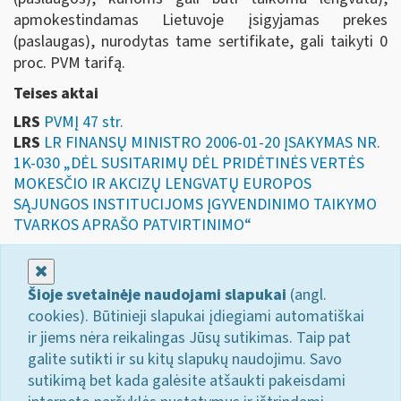
apmokestindamas Lietuvoje įsigyjamas prekes
(paslaugas), nurodytas tame sertifikate, gali taikyti 0
proc. PVM tarifą.
Teises aktai
LRS
PVMĮ 47 str.
LRS
LR FINANSŲ MINISTRO 2006-01-20 ĮSAKYMAS NR.
1K-030 „DĖL SUSITARIMŲ DĖL PRIDĖTINĖS VERTĖS
MOKESČIO IR AKCIZŲ LENGVATŲ EUROPOS
SĄJUNGOS INSTITUCIJOMS ĮGYVENDINIMO TAIKYMO
TVARKOS APRAŠO PATVIRTINIMO“
Uždaryti
Šioje svetainėje naudojami slapukai
(angl.
cookies). Būtinieji slapukai įdiegiami automatiškai
ir jiems nėra reikalingas Jūsų sutikimas. Taip pat
galite sutikti ir su kitų slapukų naudojimu. Savo
sutikimą bet kada galėsite atšaukti pakeisdami