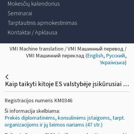
Mokesčių kalendorius
Seminarai
Tarptautinis apmokestinimas
Kontaktai / Apklausa
VMI Machine translation / VMI Машинный перевод /
VMI Машинний переклад (
English
,
Русский
,
Українська
)
Kaip taikyti kitoje ES valstybėje įsikūrusiai ES institucijai Lietuvoje įsigytų prekių (paslaugų) pirkimo PVM lengvatą?
Registracijos numeris KM0346
Ši informacija skelbiama:
Prekės diplomatinėms, konsulinėms įstaigoms, tarpt.
organizacijoms ir jų šeimos nariams (47 str.)