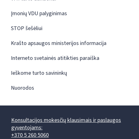
Įmonių VDU palyginimas
STOP šešėliui
Krašto apsaugos ministerijos informacija
Interneto svetainės atitikties paraiška
Ieškome turto savininkų
Nuorodos
Konsultacijos mokesčių klausimais ir paslaugos
gyventojams:
+370 5 260 5060