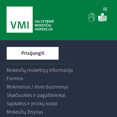
Prisijungti
Mokesčių mokėtojų informacija
Formos
Rinkmenos / Atviri duomenys
Skaičiuoklės ir pagalbininkai
Sąskaitos ir įmokų kodai
Mokesčių žinynas