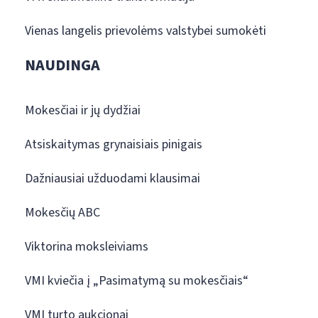
Vienas langelis prievolėms valstybei sumokėti
NAUDINGA
Mokesčiai ir jų dydžiai
Atsiskaitymas grynaisiais pinigais
Dažniausiai užduodami klausimai
Mokesčių ABC
Viktorina moksleiviams
VMI kviečia į „Pasimatymą su mokesčiais“
VMI turto aukcionai