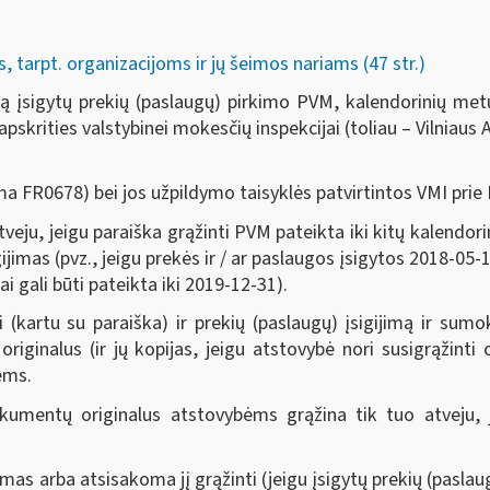
tarpt. organizacijoms ir jų šeimos nariams (47 str.)
įsigytų prekių (paslaugų) pirkimo PVM, kalendorinių metų k
apskrities valstybinei mokesčių inspekcijai (toliau – Vilniaus 
 FR0678) bei jos užpildymo taisyklės patvirtintos VMI prie 
ju, jeigu paraiška grąžinti PVM pateikta iki kitų kalendori
ijimas (pvz., jeigu prekės ir / ar paslaugos įsigytos 2018-05-1
i gali būti pateikta iki 2019-12-31).
ti (kartu su paraiška) ir prekių (paslaugų) įsigijimą ir su
originalus (ir jų kopijas, jeigu atstovybė nori susigrąžint
ėms.
kumentų originalus atstovybėms grąžina tik tuo atveju,
arba atsisakoma jį grąžinti (jeigu įsigytų prekių (paslaugų)