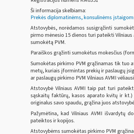
Registracijos numeris KM0351
Ši informacija skelbiama:
Prekės diplomatinėms, konsulinėms įstaigoms, 
Atstovybės, norėdamos susigrąžinti sumokėtą 
pirmo mėnesio 15 dienos turi pateikti Vilniaus 
sumokėtą PVM.
Paraiškos grąžinti sumokėtus mokesčius (forma
Sumokėtas pirkimo PVM grąžinamas tik tuo atve
metų, kuriais įformintas prekių ir paslaugų įsig
ar paslaugų pirkimo PVM Vilniaus AVMI vėliausia
Atstovybė Vilniaus AVMI taip pat turi pateik
sąskaitų faktūrų, kasos aparato kvitų ir kt.) 
originalus savo spaudu, grąžina juos atstovyb
Pažymėtina, kad Vilniaus AVMI išvardytų do
pateiktos ir kopijos.
Atstovybėms sumokėtas pirkimo PVM grąžinamas 