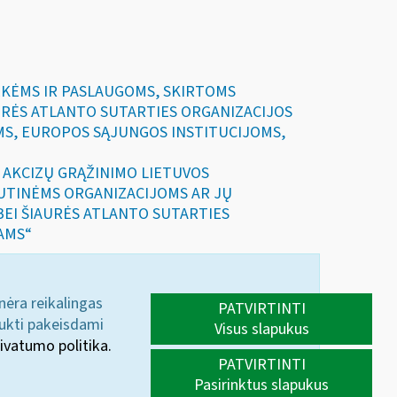
REKĖMS IR PASLAUGOMS, SKIRTOMS
RĖS ATLANTO SUTARTIES ORGANIZACIJOS
MS, EUROPOS SĄJUNGOS INSTITUCIJOMS,
IR AKCIZŲ GRĄŽINIMO LIETUVOS
UTINĖMS ORGANIZACIJOMS AR JŲ
 BEI ŠIAURĖS ATLANTO SUTARTIES
AMS“
 nėra reikalingas
PATVIRTINTI
aukti pakeisdami
Visus slapukus
ivatumo politika.
PATVIRTINTI
Pasirinktus slapukus