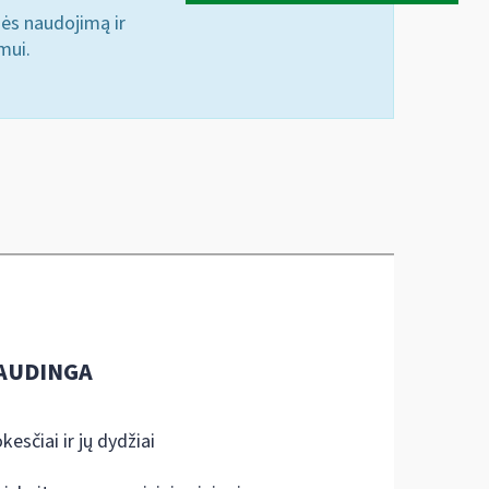
nės naudojimą ir
mui.
AUDINGA
kesčiai ir jų dydžiai