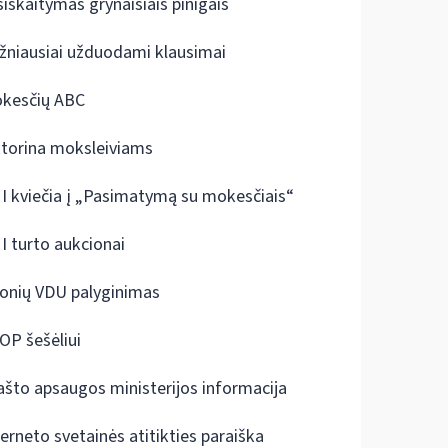
siskaitymas grynaisiais pinigais
žniausiai užduodami klausimai
kesčių ABC
ktorina moksleiviams
I kviečia į „Pasimatymą su mokesčiais“
I turto aukcionai
onių VDU palyginimas
OP šešėliui
ašto apsaugos ministerijos informacija
terneto svetainės atitikties paraiška