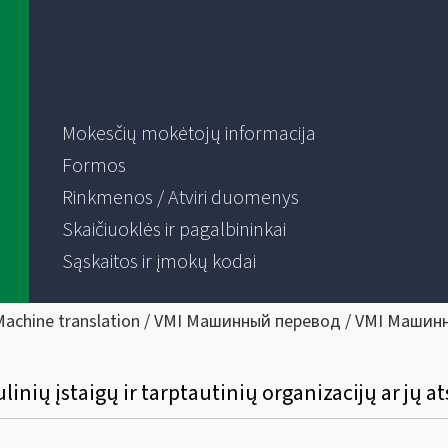
Mokesčių mokėtojų informacija
Formos
Rinkmenos / Atviri duomenys
Skaičiuoklės ir pagalbininkai
Sąskaitos ir įmokų kodai
Machine translation / VMI Машинный перевод / VMI Машин