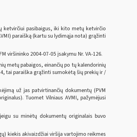
etvirčiui pasibaigus, iki kito metų ketvirčio
AVMI) paraišką (kartu su lydimąja nota) grąžinti
FM viršininko 2004-07-05 įsakymu Nr. VA-126.
nių metų pabaigos, einančių po tų kalendorinių
4, tai paraiška grąžinti sumokėtą šių prekių ir /
mokėjimą už jas patvirtinančių dokumentų (PVM
i originalus). Tuomet Vilniaus AVMI, pažymėjusi
 jeigu su minėtų dokumentų originalais buvo
 kiekis akivaizdžiai viršija vartojimo reikmes