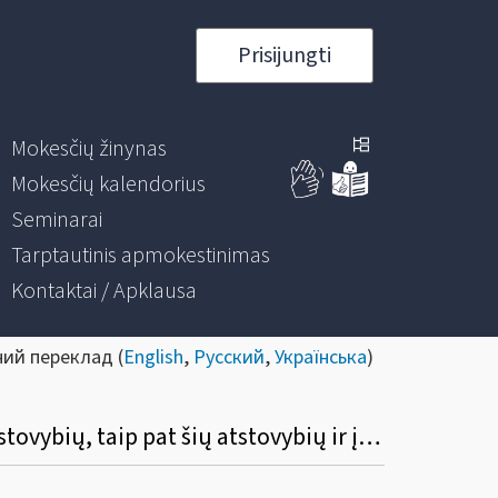
Prisijungti
Mokesčių žinynas
Mokesčių kalendorius
Seminarai
Tarptautinis apmokestinimas
Kontaktai / Apklausa
ний переклад (
English
,
Русский
,
Українська
)
Kokia diplomatinių atstovybių, konsulinių įstaigų ir tarptautinių organizacijų ar jų atstovybių, taip pat šių atstovybių ir įstaigų narių ir jų šeimų narių kreipimosi dėl sumokėto pirkimo PVM grąžinimo procedūra?