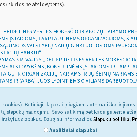
os) skirtos ne atstovybėms).
DĖL PRIDĖTINĖS VERTĖS MOKESČIO IR AKCIZŲ TAIKYMO P
MS ĮSTAIGOMS, TARPTAUTINĖMS ORGANIZACIJOMS, ŠIAU
 SĄJUNGOS VALSTYBIŲ NARIŲ GINKLUOTOSIOMS PAJĖGO
STICIJŲ BANKUI“
SAKYMAS NR. VA-126 „DĖL PRIDĖTINĖS VERTĖS MOKESČIO 
ĖMS ATSTOVYBĖMS, KONSULINĖMS ĮSTAIGOMS IR TARPTA
STAIGŲ IR ORGANIZACIJŲ NARIAMS IR JŲ ŠEIMŲ NARIAMS
TAMS IR (ARBA) JUOS LYDINTIEMS CIVILIAMS DARBUOTOJ
. cookies). Būtinieji slapukai įdiegiami automatiškai ir jiems
u kitų slapukų naudojimu. Savo sutikimą bet kada galėsite atš
i įrašytus slapukus. Daugiau informacijos
Slapukų politika
;
Pr
Analitiniai slapukai