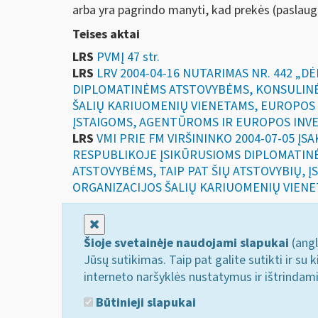
arba yra pagrindo manyti, kad prekės (paslaug
Teises aktai
LRS
PVMĮ 47 str.
LRS
LRV 2004-04-16 NUTARIMAS NR. 442 „
DIPLOMATINĖMS ATSTOVYBĖMS, KONSULINĖ
ŠALIŲ KARIUOMENIŲ VIENETAMS, EUROPOS
ĮSTAIGOMS, AGENTŪROMS IR EUROPOS INVE
LRS
VMI PRIE FM VIRŠININKO 2004-07-05 Į
RESPUBLIKOJE ĮSIKŪRUSIOMS DIPLOMATIN
ATSTOVYBĖMS, TAIP PAT ŠIŲ ATSTOVYBIŲ, Į
ORGANIZACIJOS ŠALIŲ KARIUOMENIŲ VIENE
Uždaryti
Šioje svetainėje naudojami slapukai
(angl
Jūsų sutikimas. Taip pat galite sutikti ir s
interneto naršyklės nustatymus ir ištrindam
Būtinieji slapukai