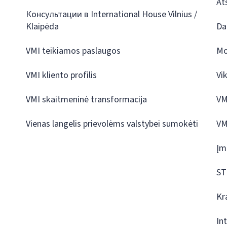
At
Консультации в International House Vilnius /
Klaipėda
Da
VMI teikiamos paslaugos
Mo
VMI kliento profilis
Vi
VMI skaitmeninė transformacija
VM
Vienas langelis prievolėms valstybei sumokėti
VM
Įm
ST
Kr
In