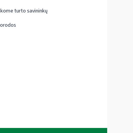
škome turto savininkų
orodos