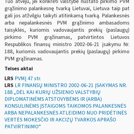
Tuo atveju, jei konkreti valstybė nustato pirkimo PVM
grąžinimo palankesnę tvarką Lietuvai, Lietuva taip pat
gali jos atžvilgiu taikyti atitinkamą tvarką. Palankesnės
arba nepalankesnės PVM grąžinimo ambasadoms
taisyklės, kuriomis vadovaujantis prekių (paslaugų)
pirkimo PVM grąžinamas, patvirtintos Lietuvos
Respublikos finansų ministro 2002-06-21 įsakymu Nr.
188, kuriomis vadovaujantis prekių (paslaugų) pirkimo
PVM grąžinamas.
Teises aktai
LRS
PVMĮ 47 str.
LRS
LR FINANSŲ MINISTRO 2002-06-21 ĮSAKYMAS NR.
188 „DĖL KAI KURIŲ UŽSIENIO VALSTYBIŲ
DIPLOMATINĖMS ATSTOVYBĖMS IR (ARBA)
KONSULINĖMS ĮSTAIGOMS TAIKOMOS PALANKESNĖS
ARBA NEPALANKESNĖS ATLEIDIMO NUO PRIDĖTINĖS
VERTĖS MOKESČIO IR AKCIZŲ TVARKOS APRAŠO
PATVIRTINIMO“