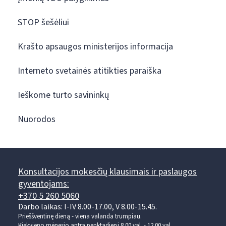
STOP šešėliui
Krašto apsaugos ministerijos informacija
Interneto svetainės atitikties paraiška
Ieškome turto savininkų
Nuorodos
Konsultacijos mokesčių klausimais ir paslaugos
gyventojams:
+370 5 260 5060
Darbo laikas: I-IV 8.00-17.00, V 8.00-15.45.
Prieššventinę dieną - viena valanda trumpiau.
Kiekvieno mėnesio antrą penktadienį 8.00 val. - 12.00 val.