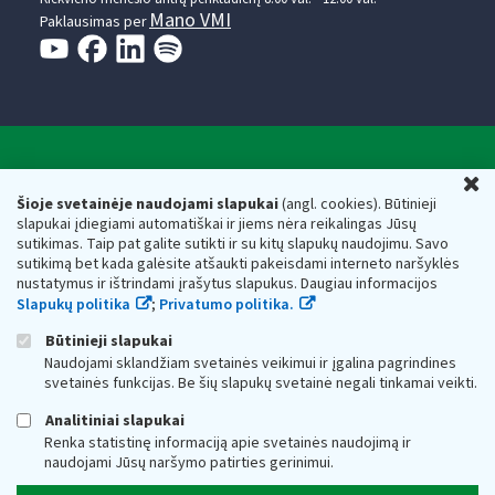
Mano VMI
Paklausimas per
Valstybinė mokesčių inspekcija prie Lietuvos
U
Respublikos finansų ministerijos
Šioje svetainėje naudojami slapukai
(angl. cookies). Būtinieji
slapukai įdiegiami automatiškai ir jiems nėra reikalingas Jūsų
Biudžetinė įstaiga. Juridinio asmens kodas — 188659752,
sutikimas. Taip pat galite sutikti ir su kitų slapukų naudojimu. Savo
adresas: Vasario 16-osios g. 14, 01107 Vilnius, Lietuva, el.paštas:
sutikimą bet kada galėsite atšaukti pakeisdami interneto naršyklės
vmi@vmi.lt
, E. pristatymo dėžutės adresas 188659752
nustatymus ir ištrindami įrašytus slapukus. Daugiau informacijos
Duomenys apie Valstybinę mokesčių inspekciją prie Lietuvos
Slapukų politika
;
Privatumo politika.
Respublikos finansų ministerijos kaupiami ir saugomi Juridinių
asmenų registre
Būtinieji slapukai
Naudojami sklandžiam svetainės veikimui ir įgalina pagrindines
svetainės funkcijas. Be šių slapukų svetainė negali tinkamai veikti.
Analitiniai slapukai
Renka statistinę informaciją apie svetainės naudojimą ir
naudojami Jūsų naršymo patirties gerinimui.