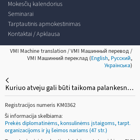
Mokesčių kalendorius
Seminarai
Tarptautinis apmokestinimas
Kontaktai / Apklausa
VMI Machine translation / VMI Машинный перевод /
VMI Машинний переклад (
English
,
Русский
,
Українська
)
Kuriuo atveju gali būti taikoma palankesnė ar nepalankesnė PVM grąžinimo tvarka?
Registracijos numeris KM0362
Ši informacija skelbiama:
Prekės diplomatinėms, konsulinėms įstaigoms, tarpt.
organizacijoms ir jų šeimos nariams (47 str.)