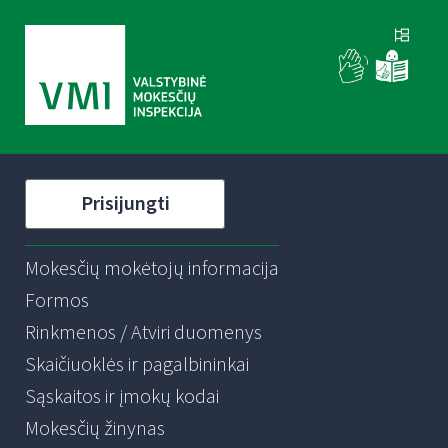
Prisijungti
Mokesčių mokėtojų informacija
Formos
Rinkmenos / Atviri duomenys
Skaičiuoklės ir pagalbininkai
Sąskaitos ir įmokų kodai
Mokesčių žinynas