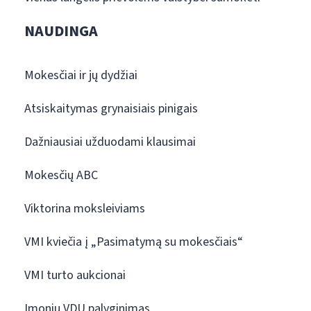
NAUDINGA
Mokesčiai ir jų dydžiai
Atsiskaitymas grynaisiais pinigais
Dažniausiai užduodami klausimai
Mokesčių ABC
Viktorina moksleiviams
VMI kviečia į „Pasimatymą su mokesčiais“
VMI turto aukcionai
Įmonių VDU palyginimas