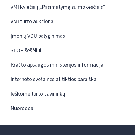
VMI kviečia į „Pasimatymą su mokesčiais“
VMI turto aukcionai
Įmonių VDU palyginimas
STOP šešėliui
Krašto apsaugos ministerijos informacija
Interneto svetainės atitikties paraiška
Ieškome turto savininkų
Nuorodos