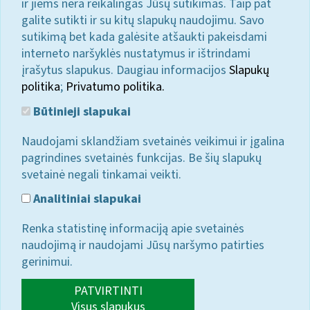
ir jiems nėra reikalingas Jūsų sutikimas. Taip pat
galite sutikti ir su kitų slapukų naudojimu. Savo
sutikimą bet kada galėsite atšaukti pakeisdami
interneto naršyklės nustatymus ir ištrindami
įrašytus slapukus. Daugiau informacijos
Slapukų
politika
;
Privatumo politika.
Būtinieji slapukai
Naudojami sklandžiam svetainės veikimui ir įgalina
pagrindines svetainės funkcijas. Be šių slapukų
svetainė negali tinkamai veikti.
Analitiniai slapukai
Renka statistinę informaciją apie svetainės
naudojimą ir naudojami Jūsų naršymo patirties
gerinimui.
PATVIRTINTI
Visus slapukus