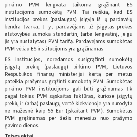
pirkimo PVM lengvata taikoma grąžinant ES
institucijoms sumokėtą PVM. Tai reiškia, kad ES
institucijos prekes (paslaugas) įsigyja iš jų pardavėjų
bendra tvarka, t. y., pardavėjams už įsigytas prekes
atstovybės sumoka standartinį (arba lengvatinį, jeigu
jis yra nustatytas) PVM tarifą. Pardavėjams sumokėtas
PVM vėliau ES institucijoms yra grąžinamas.
ES institucijos, norėdamos susigrąžinti sumokėtą
įsigytų prekių (paslaugų) pirkimo PVM, Lietuvos
Respublikos finansų ministerijai kartą per metus
pateikia prašymus grąžinti sumokėtą PVM. Sumokėtas
pirkimo PVM institucijoms gali būti grąžinamas tik
pagal tokias PVM sąskaitas faktūras, kuriose įsigytų
prekių ir (arba) paslaugų vertė kiekvienoje yra nurodyta
ne mažesnė kaip 55 Eur (įskaitant PVM). Sumokėtas
PVM grąžinamas per šešis mėnesius nuo prašymo
gavimo dienos.
Teises aktai