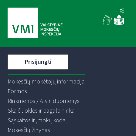
Prisijungti
Mokesčių mokėtojų informacija
Formos
Rinkmenos / Atviri duomenys
Skaičiuoklės ir pagalbininkai
Sąskaitos ir įmokų kodai
Mokesčių žinynas