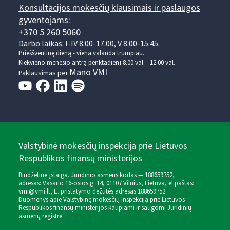
Konsultacijos mokesčių klausimais ir paslaugos
gyventojams:
+370 5 260 5060
Darbo laikas: I-IV 8.00-17.00, V 8.00-15.45.
Prieššventinę dieną - viena valanda trumpiau.
Kiekvieno mėnesio antrą penktadienį 8.00 val. - 12.00 val.
Mano VMI
Paklausimas per
Valstybinė mokesčių inspekcija prie Lietuvos
Respublikos finansų ministerijos
Biudžetinė įstaiga. Juridinio asmens kodas — 188659752,
adresas: Vasario 16-osios g. 14, 01107 Vilnius, Lietuva, el.paštas:
vmi@vmi.lt
, E. pristatymo dėžutės adresas 188659752
Duomenys apie Valstybinę mokesčių inspekciją prie Lietuvos
Respublikos finansų ministerijos kaupiami ir saugomi Juridinių
asmenų registre