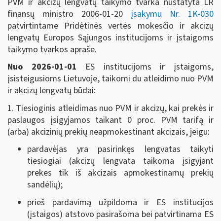
PVM ir akcizų lengvatų taikymo tvarka nustatyta LR
finansų ministro 2006-01-20
įsakymu Nr. 1K-030
patvirtintame Pridėtinės vertės mokesčio ir akcizų
lengvatų Europos Sąjungos institucijoms ir įstaigoms
taikymo tvarkos apraše.
Nuo 2026-01-01
ES institucijoms ir įstaigoms,
įsisteigusioms Lietuvoje, taikomi du atleidimo nuo PVM
ir akcizų lengvatų būdai:
1. Tiesioginis atleidimas nuo PVM ir akcizų, kai prekės ir
paslaugos įsigyjamos taikant 0 proc. PVM tarifą ir
(arba) akcizinių prekių neapmokestinant akcizais, jeigu:
pardavėjas yra pasirinkęs lengvatas taikyti
tiesiogiai (akcizų lengvata taikoma įsigyjant
prekes tik iš akcizais apmokestinamų prekių
sandėlių);
prieš pardavimą užpildoma ir ES institucijos
(įstaigos) atstovo pasirašoma bei patvirtinama ES