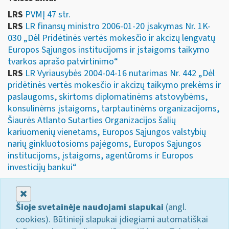
LRS
PVMĮ 47 str.
LRS
LR finansų ministro 2006-01-20 įsakymas Nr. 1K-
030 „Dėl Pridėtinės vertės mokesčio ir akcizų lengvatų
Europos Sąjungos institucijoms ir įstaigoms taikymo
tvarkos aprašo patvirtinimo“
LRS
LR Vyriausybės 2004-04-16 nutarimas Nr. 442 „Dėl
pridėtinės vertės mokesčio ir akcizų taikymo prekėms ir
paslaugoms, skirtoms diplomatinėms atstovybėms,
konsulinėms įstaigoms, tarptautinėms organizacijoms,
Šiaurės Atlanto Sutarties Organizacijos šalių
kariuomenių vienetams, Europos Sąjungos valstybių
narių ginkluotosioms pajėgoms, Europos Sąjungos
institucijoms, įstaigoms, agentūroms ir Europos
investicijų bankui“
Uždaryti
Šioje svetainėje naudojami slapukai
(angl.
cookies). Būtinieji slapukai įdiegiami automatiškai