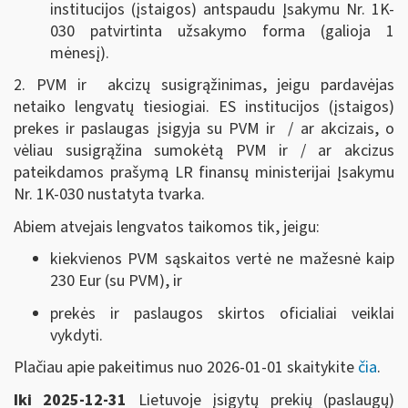
institucijos (įstaigos) antspaudu Į
sakymu Nr. 1K-
030
patvirtinta užsakymo forma (galioja 1
mėnesį).
2. PVM ir akcizų susigrąžinimas, jeigu pardavėjas
netaiko lengvatų tiesiogiai. ES institucijos (įstaigos)
prekes ir paslaugas įsigyja su PVM ir / ar akcizais, o
vėliau susigrąžina sumokėtą PVM ir / ar akcizus
pateikdamos prašymą LR finansų ministerijai Į
sakymu
Nr. 1K-030
nustatyta tvarka.
Abiem atvejais lengvatos taikomos tik, jeigu:
kiekvienos PVM sąskaitos vertė ne mažesnė kaip
230 Eur (su PVM), ir
prekės ir paslaugos skirtos oficialiai veiklai
vykdyti.
Plačiau apie pakeitimus nuo 2026-01-01 skaitykite
čia
.
Iki 2025-12-31
Lietuvoje įsigytų prekių (paslaugų)