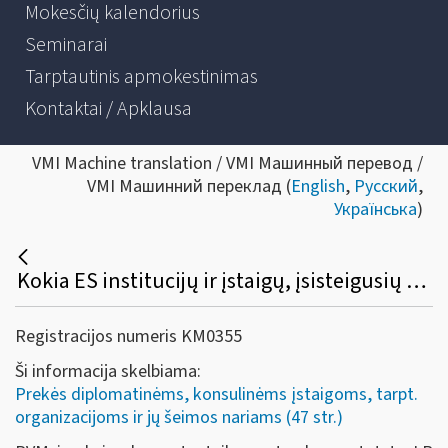
Mokesčių kalendorius
Seminarai
Tarptautinis apmokestinimas
Kontaktai / Apklausa
VMI Machine translation / VMI Машинный перевод /
VMI Машинний переклад (
English
,
Русский
,
Українська
)
Kokia ES institucijų ir įstaigų, įsisteigusių Lietuvoje, PVM ir akcizų lengvatų taikymo ir susigrąžinimo tvarka?
Registracijos numeris KM0355
Ši informacija skelbiama:
Prekės diplomatinėms, konsulinėms įstaigoms, tarpt.
organizacijoms ir jų šeimos nariams (47 str.)