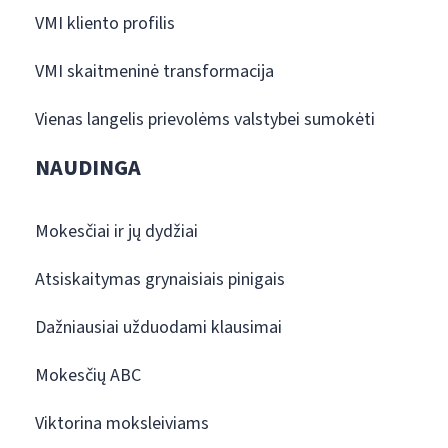
VMI kliento profilis
VMI skaitmeninė transformacija
Vienas langelis prievolėms valstybei sumokėti
NAUDINGA
Mokesčiai ir jų dydžiai
Atsiskaitymas grynaisiais pinigais
Dažniausiai užduodami klausimai
Mokesčių ABC
Viktorina moksleiviams