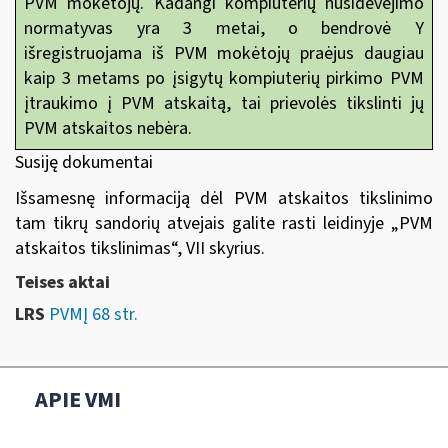
PVM mokėtojų. Kadangi kompiuterių nusidėvėjimo
normatyvas yra 3 metai, o bendrovė Y
išregistruojama iš PVM mokėtojų praėjus daugiau
kaip 3 metams po įsigytų kompiuterių pirkimo PVM
įtraukimo į PVM atskaitą, tai prievolės tikslinti jų
PVM atskaitos nebėra.
Susiję dokumentai
Išsamesnę informaciją dėl PVM atskaitos tikslinimo
tam tikrų sandorių atvejais galite rasti leidinyje
„
PVM
atskaitos tikslinimas“
, VII skyrius.
Teises aktai
LRS
PVMĮ 68 str.
APIE VMI