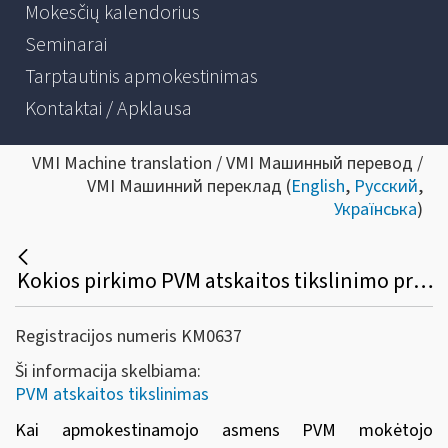
Mokesčių kalendorius
Seminarai
Tarptautinis apmokestinimas
Kontaktai / Apklausa
VMI Machine translation / VMI Машинный перевод /
VMI Машинний переклад (
English
,
Русский
,
Українська
)
Kokios pirkimo PVM atskaitos tikslinimo prievolės kyla, kai apmokestinamojo asmens PVM mokėtojo, ekonominė veikla, kaip kompleksas perduodama kitam PVM mokėtojui?
Registracijos numeris KM0637
Ši informacija skelbiama:
PVM atskaitos tikslinimas
Kai apmokestinamojo asmens PVM mokėtojo