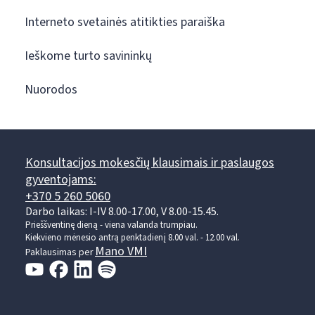
Interneto svetainės atitikties paraiška
Ieškome turto savininkų
Nuorodos
Konsultacijos mokesčių klausimais ir paslaugos
gyventojams:
+370 5 260 5060
Darbo laikas: I-IV 8.00-17.00, V 8.00-15.45.
Prieššventinę dieną - viena valanda trumpiau.
Kiekvieno mėnesio antrą penktadienį 8.00 val. - 12.00 val.
Mano VMI
Paklausimas per