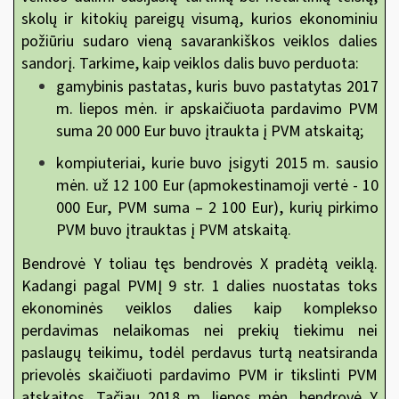
skolų ir kitokių pareigų visumą, kurios ekonominiu
požiūriu sudaro vieną savarankiškos veiklos dalies
sandorį. Tarkime, kaip veiklos dalis buvo perduota:
gamybinis pastatas, kuris buvo pastatytas 2017
m. liepos mėn. ir apskaičiuota pardavimo PVM
suma 20 000 Eur buvo įtraukta į PVM atskaitą;
kompiuteriai, kurie buvo įsigyti 2015 m. sausio
mėn. už 12 100 Eur (apmokestinamoji vertė - 10
000 Eur, PVM suma – 2 100 Eur), kurių pirkimo
PVM buvo įtrauktas į PVM atskaitą.
Bendrovė Y toliau tęs bendrovės X pradėtą veiklą.
Kadangi pagal PVMĮ 9 str. 1 dalies nuostatas toks
ekonominės veiklos dalies kaip komplekso
perdavimas nelaikomas nei prekių tiekimu nei
paslaugų teikimu, todėl perdavus turtą neatsiranda
prievolės skaičiuoti pardavimo PVM ir tikslinti PVM
atskaitos. Tačiau 2018 m. liepos mėn. bendrovė Y