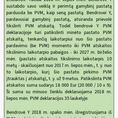
sustabdo savo veiklą ir perimtą gamybinį pastatą
parduoda be PVM, kaip seną pastatą. Bendrovei Y,
pardavusiai gamybinį pastatą, atsiranda prievolė
tikslinti PVM atskaitą. Todėl bendrovė Y PVM
deklaracijoje turi patikslinti minėto pastato PVM
atskaitą, tenkančią laikotarpiui nuo šio pastato
pardavimo (be PVM) momento iki PVM atskaitos
tikslinimo laikotarpio pabaigos - iki 2027 m. birželio
mėn. (pastato atskaitos tikslinimo laikotarpis 10
metų - skaičiuojant nuo 2017 m. liepos mėn., t. y. nuo
to laikotarpio, kurį šio pastato pirkimo PVM
įtrauktas į atskaitą), t. y. už 9 metus. Patikslinta PVM
atskaitos suma sudarys 18 000 Eur (20 000 / 10 x 9).
Ši suma su minuso ženklu deklaruojama 2018 m.
liepos mėn. PVM deklaracijos 35 laukelyje.
Bendrovė Y 2018 m. spalio mėn. išregistruojama iš