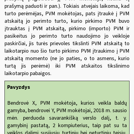
prašymą paduoti ir pan.). Tokiais atvejais laikoma, kad
turto perėmėjas, PVM mokėtojas, pats įtraukė į PVM
atskaitą jo perimto turto, kurio pirkimo PVM buvo
įtrauktas į PVM atskaitą, pirkimo (importo) PVM ir
pasikeitus jo perimto turto naudojimo jo veikloje
paskirčiai, jis turės prievoles tikslinti PVM atskaitą to
laikotarpio nuo šio turto pirkimo PVM įtraukimo į PVM
atskaitą momento (ne jo paties, o to asmens, kurio
turtą jis perėmė) iki PVM atskaitos tikslinimo
laikotarpio pabaigos.
Pavyzdys
Bendrovė X, PVM mokėtoja, kurios veikla baldų
gamyba, bendrovei Y, PVM mokėtojai, 2018 m. sausio
mėn. perduoda savarankišką verslo dalį, t. y.
gamybinį pastatą, 2 kompiuterius, taip pat su ta
veiklos dalimi susijusių turtinių bei neturtinių teisių,