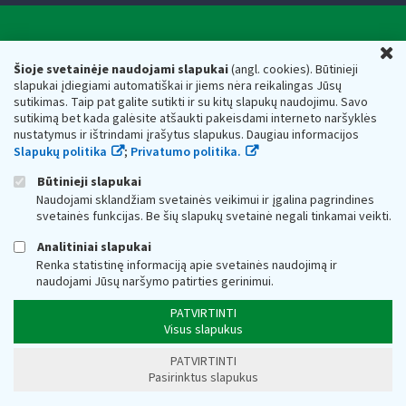
Valstybinė mokesčių inspekcija prie Lietuvos
U
Respublikos finansų ministerijos
Šioje svetainėje naudojami slapukai
(angl. cookies). Būtinieji
slapukai įdiegiami automatiškai ir jiems nėra reikalingas Jūsų
Biudžetinė įstaiga. Juridinio asmens kodas — 188659752,
sutikimas. Taip pat galite sutikti ir su kitų slapukų naudojimu. Savo
adresas: Vasario 16-osios g. 14, 01107 Vilnius, Lietuva, el.paštas:
sutikimą bet kada galėsite atšaukti pakeisdami interneto naršyklės
vmi@vmi.lt
, E. pristatymo dėžutės adresas 188659752
nustatymus ir ištrindami įrašytus slapukus. Daugiau informacijos
Duomenys apie Valstybinę mokesčių inspekciją prie Lietuvos
Slapukų politika
;
Privatumo politika.
Respublikos finansų ministerijos kaupiami ir saugomi Juridinių
asmenų registre
Būtinieji slapukai
Naudojami sklandžiam svetainės veikimui ir įgalina pagrindines
svetainės funkcijas. Be šių slapukų svetainė negali tinkamai veikti.
Analitiniai slapukai
Renka statistinę informaciją apie svetainės naudojimą ir
naudojami Jūsų naršymo patirties gerinimui.
PATVIRTINTI
Visus slapukus
PATVIRTINTI
Pasirinktus slapukus