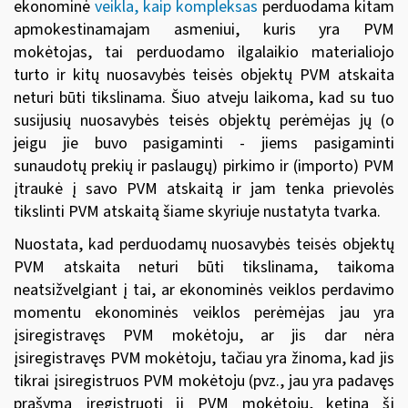
ekonominė
veikla, kaip kompleksas
perduodama kitam
apmokestinamajam asmeniui, kuris yra PVM
mokėtojas, tai perduodamo ilgalaikio materialiojo
turto ir kitų nuosavybės teisės objektų PVM atskaita
neturi būti tikslinama. Šiuo atveju laikoma, kad su tuo
susijusių nuosavybės teisės objektų perėmėjas jų (o
jeigu jie buvo pasigaminti - jiems pasigaminti
sunaudotų prekių ir paslaugų) pirkimo ir (importo) PVM
įtraukė į savo PVM atskaitą ir jam tenka prievolės
tikslinti PVM atskaitą šiame skyriuje nustatyta tvarka.
Nuostata, kad perduodamų nuosavybės teisės objektų
PVM atskaita neturi būti tikslinama, taikoma
neatsižvelgiant į tai, ar ekonominės veiklos perdavimo
momentu ekonominės veiklos perėmėjas jau yra
įsiregistravęs PVM mokėtoju, ar jis dar nėra
įsiregistravęs PVM mokėtoju, tačiau yra žinoma, kad jis
tikrai įsiregistruos PVM mokėtoju (pvz., jau yra padavęs
prašymą įregistruoti jį PVM mokėtoju, ketina šį