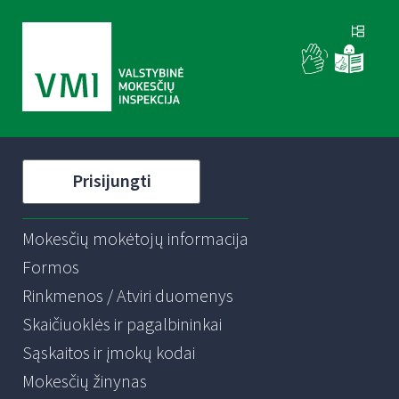
Prisijungti
Mokesčių mokėtojų informacija
Formos
Rinkmenos / Atviri duomenys
Skaičiuoklės ir pagalbininkai
Sąskaitos ir įmokų kodai
Mokesčių žinynas