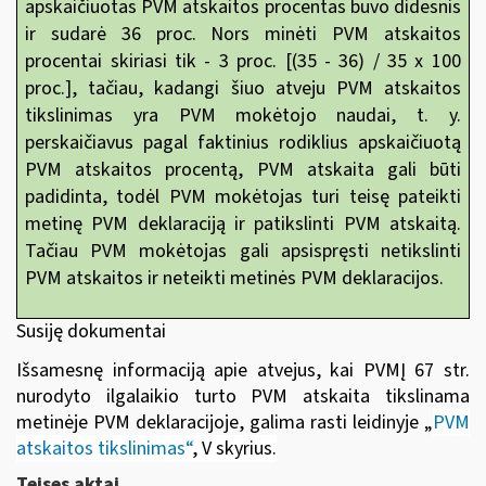
apskaičiuotas PVM atskaitos procentas buvo didesnis
ir sudarė 36 proc. Nors minėti PVM atskaitos
procentai skiriasi tik - 3
proc. [(35 - 36) / 35 x 100
proc.], tačiau, kadangi šiuo atveju PVM atskaitos
tikslinimas yra PVM mokėtojo naudai, t. y.
perskaičiavus pagal faktinius rodiklius apskaičiuotą
PVM atskaitos procentą, PVM atskaita gali būti
padidinta, todėl PVM mokėtojas turi teisę pateikti
metinę PVM deklaraciją ir patikslinti PVM atskaitą.
Tačiau PVM mokėtojas gali apsispręsti netikslinti
PVM atskaitos ir neteikti metinės PVM deklaracijos.
Susiję dokumentai
Išsamesnę informaciją apie atvejus, kai PVMĮ 67 str.
nurodyto ilgalaikio turto PVM atskaita tikslinama
metinėje PVM deklaracijoje, galima rasti leidinyje
„
PVM
atskaitos tikslinimas“
, V skyrius
.
Teises aktai