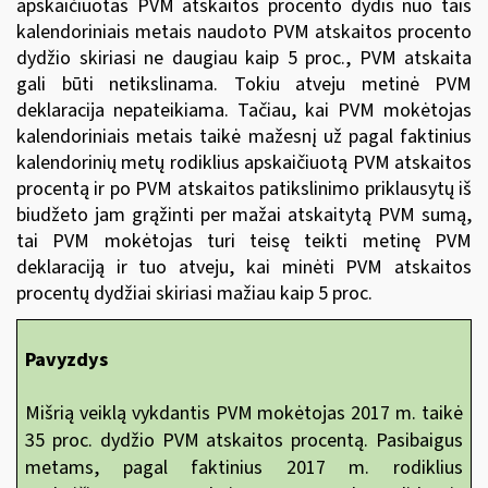
apskaičiuotas PVM atskaitos procento dydis nuo tais
kalendoriniais metais naudoto PVM atskaitos procento
dydžio skiriasi ne daugiau kaip 5 proc., PVM atskaita
gali būti netikslinama. Tokiu atveju metinė PVM
deklaracija nepateikiama. Tačiau, kai PVM mokėtojas
kalendoriniais metais taikė mažesnį už pagal faktinius
kalendorinių metų rodiklius apskaičiuotą PVM atskaitos
procentą ir po PVM atskaitos patikslinimo priklausytų iš
biudžeto jam grąžinti per mažai atskaitytą PVM sumą,
tai PVM mokėtojas turi teisę teikti metinę PVM
deklaraciją ir tuo atveju, kai minėti PVM atskaitos
procentų dydžiai skiriasi mažiau kaip 5 proc.
Pavyzdys
Mišrią veiklą vykdantis PVM mokėtojas 2017 m. taikė
35 proc. dydžio PVM atskaitos procentą. Pasibaigus
metams, pagal faktinius 2017 m. rodiklius