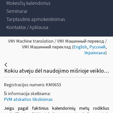
Mokesčių kalendorius
Seminarai
Tarptautinis apmokestinimas
Kontaktai / Apklausa
VMI Machine translation / VMI Машинный перевод /
VMI Машинний переклад (
English
,
Русский
,
Українська
)
Kokiu atveju dėl naudojimo mišrioje veikloje pasikeitimo netikslinama prekių (paslaugų) pirkimo (importo) PVM atskaita?
Registracijos numeris KM0653
Ši informacija skelbiama:
PVM atskaitos tikslinimas
Jeigu pagal faktinius kalendorinių metų rodiklius