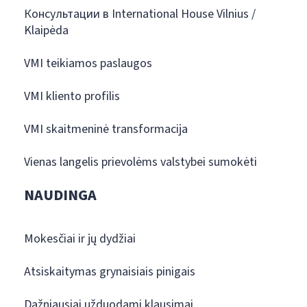
Консультации в International House Vilnius /
Klaipėda
VMI teikiamos paslaugos
VMI kliento profilis
VMI skaitmeninė transformacija
Vienas langelis prievolėms valstybei sumokėti
NAUDINGA
Mokesčiai ir jų dydžiai
Atsiskaitymas grynaisiais pinigais
Dažniausiai užduodami klausimai