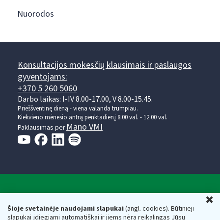
Nuorodos
Konsultacijos mokesčių klausimais ir paslaugos
gyventojams:
+370 5 260 5060
Darbo laikas: I-IV 8.00-17.00, V 8.00-15.45.
Prieššventinę dieną - viena valanda trumpiau.
Kiekvieno mėnesio antrą penktadienį 8.00 val. - 12.00 val.
Mano VMI
Paklausimas per
Valstybinė mokesčių inspekcija prie Lietuvos
U
Respublikos finansų ministerijos
Šioje svetainėje naudojami slapukai
(angl. cookies). Būtinieji
slapukai įdiegiami automatiškai ir jiems nėra reikalingas Jūsų