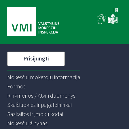
Prisijungti
Mokesčių mokėtojų informacija
Formos
Rinkmenos / Atviri duomenys
Skaičiuoklės ir pagalbininkai
Sąskaitos ir įmokų kodai
Mokesčių žinynas