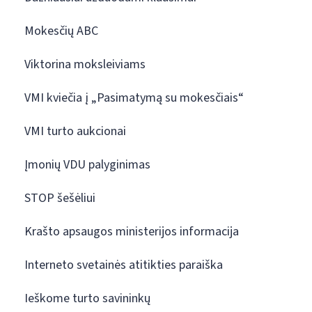
Mokesčių ABC
Viktorina moksleiviams
VMI kviečia į „Pasimatymą su mokesčiais“
VMI turto aukcionai
Įmonių VDU palyginimas
STOP šešėliui
Krašto apsaugos ministerijos informacija
Interneto svetainės atitikties paraiška
Ieškome turto savininkų