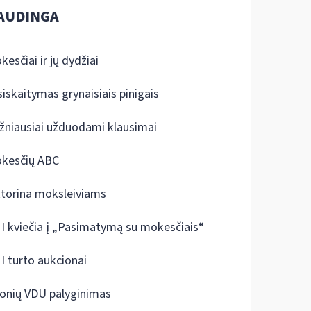
AUDINGA
kesčiai ir jų dydžiai
siskaitymas grynaisiais pinigais
žniausiai užduodami klausimai
kesčių ABC
ktorina moksleiviams
I kviečia į „Pasimatymą su mokesčiais“
I turto aukcionai
onių VDU palyginimas