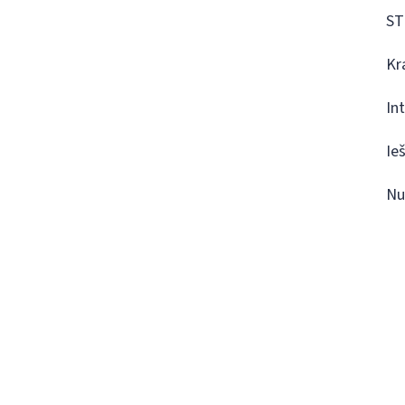
ST
Kr
In
Ie
Nu