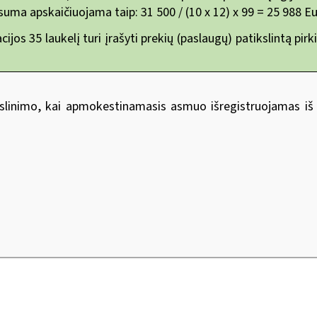
uma apskaičiuojama taip: 31 500 / (10 x 12) x 99 = 25 988 Eu
ijos 35 laukelį turi įrašyti prekių (paslaugų) patikslintą p
slinimo, kai apmokestinamasis asmuo išregistruojamas iš 