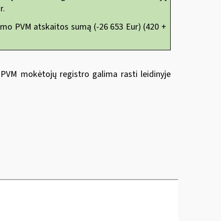
r.
irkimo PVM atskaitos sumą (-26 653 Eur) (420 +
PVM mokėtojų registro galima rasti leidinyje