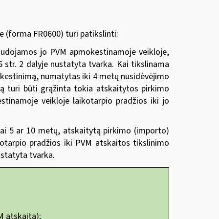
(forma FR0600) turi patikslinti:
 naudojamos jo PVM apmokestinamoje veikloje,
tr. 2 dalyje nustatyta tvarka. Kai tikslinama
okestinimą, numatytas iki 4 metų nusidėvėjimo
ą turi būti grąžinta tokia atskaitytos pirkimo
tinamoje veikloje laikotarpio pradžios iki jo
mai 5 ar 10 metų, atskaitytą pirkimo (importo)
tarpio pradžios iki PVM atskaitos tikslinimo
ustatyta tvarka.
M atskaitą);