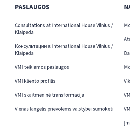
PASLAUGOS
N
Consultations at International House Vilnius /
Mo
Klaipėda
At
Консультации в International House Vilnius /
Klaipėda
Da
VMI teikiamos paslaugos
Mo
VMI kliento profilis
Vi
VMI skaitmeninė transformacija
VM
Vienas langelis prievolėms valstybei sumokėti
VM
Įm