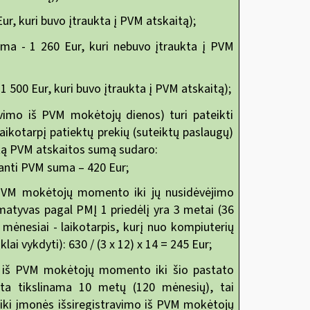
r, kuri buvo įtraukta į PVM atskaitą);
ma - 1 260 Eur, kuri nebuvo įtraukta į PVM
 500 Eur, kuri buvo įtraukta į PVM atskaitą);
avimo iš PVM mokėtojų dienos) turi pateikti
laikotarpį patiektų prekių (suteiktų paslaugų)
ntą PVM atskaitos sumą sudaro:
nkanti PVM suma – 420 Eur;
š PVM mokėtojų momento iki jų nusidėvėjimo
atyvas pagal PMĮ 1 priedėlį yra 3 metai (36
mėnesiai - laikotarpis, kurį nuo kompiuterių
i vykdyti): 630 / (3 x 12) x 14 = 245 Eur;
mo iš PVM mokėtojų momento iki šio pastato
ita tikslinama 10 metų (120 mėnesių), tai
 iki įmonės išsiregistravimo iš PVM mokėtojų