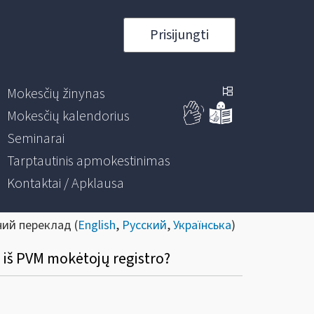
Prisijungti
Mokesčių žinynas
Mokesčių kalendorius
Seminarai
Tarptautinis apmokestinimas
Kontaktai / Apklausa
ний переклад (
English
,
Русский
,
Українська
)
 iš PVM mokėtojų registro?