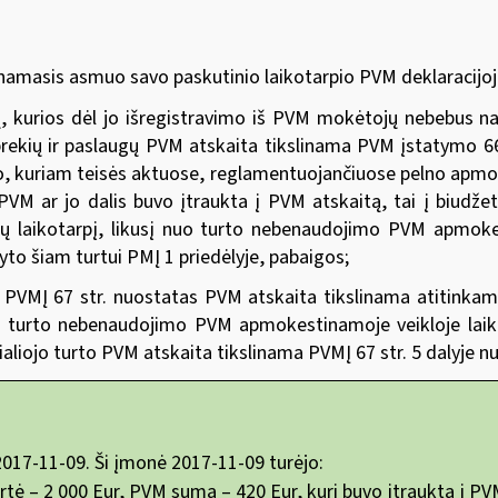
masis asmuo savo paskutinio laikotarpio PVM deklaracijoje 
gų, kurios dėl jo išregistravimo iš PVM mokėtojų nebebus
rekių ir paslaugų PVM atskaita tikslinama PVM įstatymo 66 s
rto, kuriam teisės aktuose, reglamentuojančiuose pelno apm
VM ar jo dalis buvo įtraukta į PVM atskaitą, tai į biudžet
tų laikotarpį, likusį nuo turto nebenaudojimo PVM apmokes
to šiam turtui PMĮ 1 priedėlyje, pabaigos;
al PVMĮ 67 str. nuostatas PVM atskaita tikslinama atitinka
io turto nebenaudojimo PVM apmokestinamoje veikloje laiko
ialiojo turto PVM atskaita tikslinama PVMĮ 67 str. 5 dalyje n
017-11-09. Ši įmonė 2017-11-09 turėjo:
ė – 2 000 Eur, PVM suma – 420 Eur, kuri buvo įtraukta į PV