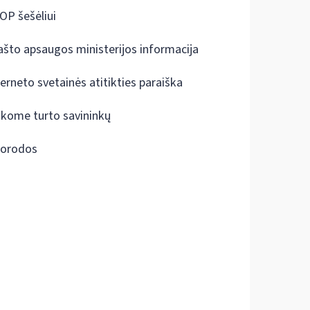
OP šešėliui
ašto apsaugos ministerijos informacija
terneto svetainės atitikties paraiška
škome turto savininkų
orodos