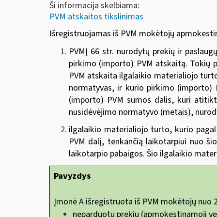
Ši informacija skelbiama:
PVM atskaitos tikslinimas
Išregistruojamas iš PVM mokėtojų apmokestina
PVMĮ 66 str. nurodytų prekių ir paslau
pirkimo (importo) PVM atskaitą. Tokių p
PVM atskaita ilgalaikio materialiojo tu
normatyvas, ir kurio pirkimo (importo) P
(importo) PVM sumos dalis, kuri atitik
nusidėvėjimo normatyvo (metais), nurody
ilgalaikio materialiojo turto, kurio pag
PVM dalį, tenkančią laikotarpiui nuo š
laikotarpio pabaigos. Šio ilgalaikio mater
Pavyzdys
Įmonė A išregistruota iš PVM mokėtojų nuo 2
neparduotų prekių (apmokestinamoji vert