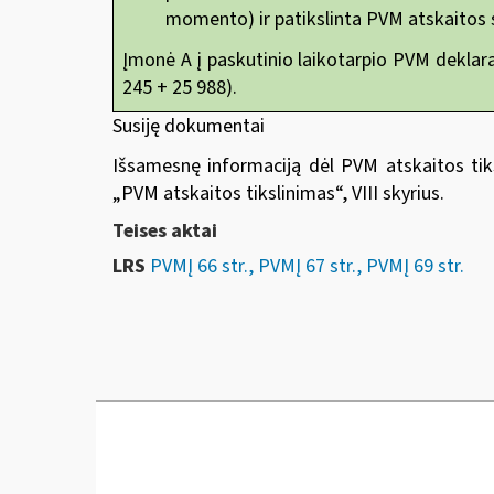
momento) ir patikslinta PVM atskaitos s
Įmonė A į paskutinio laikotarpio PVM deklarac
245 + 25 988).
Susiję dokumentai
Išsamesnę informaciją dėl PVM atskaitos tik
„
PVM atskaitos tikslinimas“
, VIII skyrius.
Teises aktai
LRS
PVMĮ 66 str., PVMĮ 67 str., PVMĮ 69 str.