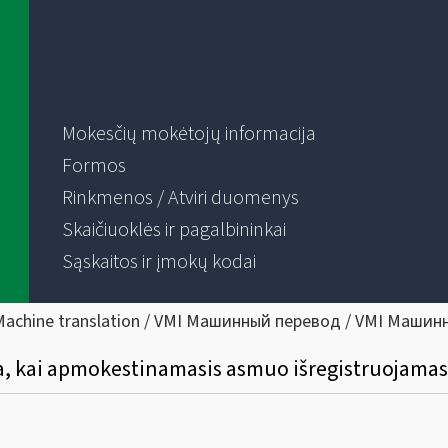
Mokesčių mokėtojų informacija
Formos
Rinkmenos / Atviri duomenys
Skaičiuoklės ir pagalbininkai
Sąskaitos ir įmokų kodai
Machine translation / VMI Машинный перевод / VMI Машин
a, kai apmokestinamasis asmuo išregistruojamas