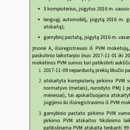
3 kompiuterius, įsigytus 2016 m. sausio
lengvąjį automobilį, įsigytą 2016 m.
atskaitą);
gamybinį pastatą, įsigytą 2016 m. vasar
Įmonė A, išsiregistravusi iš PVM mokėtojų,
paskutinio laikotarpio (nuo 2017-11-01 iki 20
mokėtinos PVM sumos turi patikslinti aukšči
2017-11-09 neparduotų prekių likučio pat
atskaityta kompiuterių pirkimo PVM s
normatyvo (metais), nurodyto PMĮ 1 pr
mėnesiai), tai apskaičiuojama atskaity
įsigijimo iki išsiregistravimo iš PVM mo
gamybinio pastato pirkimo PVM sumos 
pirkimo PVM atskaitos tikslinimo la
patikslinama PVM atskaita tenkanti 99 