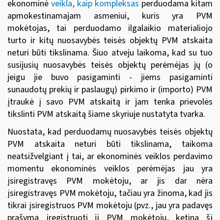
ekonominė
veikla, kaip kompleksas
perduodama kitam
apmokestinamajam asmeniui, kuris yra PVM
mokėtojas, tai perduodamo ilgalaikio materialiojo
turto ir kitų nuosavybės teisės objektų PVM atskaita
neturi būti tikslinama. Šiuo atveju laikoma, kad su tuo
susijusių nuosavybės teisės objektų perėmėjas jų (o
jeigu jie buvo pasigaminti - jiems pasigaminti
sunaudotų prekių ir paslaugų) pirkimo ir (importo) PVM
įtraukė į savo PVM atskaitą ir jam tenka prievolės
tikslinti PVM atskaitą šiame skyriuje nustatyta tvarka.
Nuostata, kad perduodamų nuosavybės teisės objektų
PVM atskaita neturi būti tikslinama, taikoma
neatsižvelgiant į tai, ar ekonominės veiklos perdavimo
momentu ekonominės veiklos perėmėjas jau yra
įsiregistravęs PVM mokėtoju, ar jis dar nėra
įsiregistravęs PVM mokėtoju, tačiau yra žinoma, kad jis
tikrai įsiregistruos PVM mokėtoju (pvz., jau yra padavęs
prašymą įregistruoti jį PVM mokėtoju, ketina šį