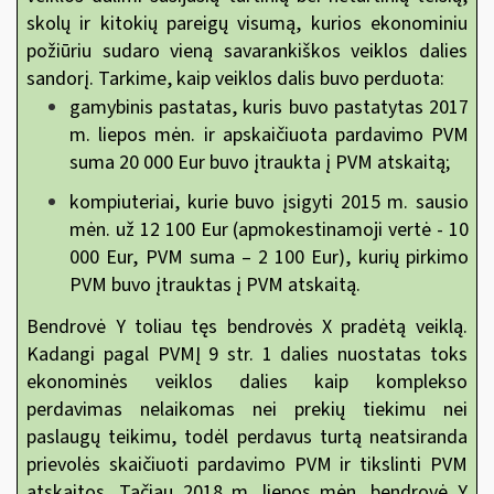
skolų ir kitokių pareigų visumą, kurios ekonominiu
požiūriu sudaro vieną savarankiškos veiklos dalies
sandorį. Tarkime, kaip veiklos dalis buvo perduota:
gamybinis pastatas, kuris buvo pastatytas 2017
m. liepos mėn. ir apskaičiuota pardavimo PVM
suma 20 000 Eur buvo įtraukta į PVM atskaitą;
kompiuteriai, kurie buvo įsigyti 2015 m. sausio
mėn. už 12 100 Eur (apmokestinamoji vertė - 10
000 Eur, PVM suma – 2 100 Eur), kurių pirkimo
PVM buvo įtrauktas į PVM atskaitą.
Bendrovė Y toliau tęs bendrovės X pradėtą veiklą.
Kadangi pagal PVMĮ 9 str. 1 dalies nuostatas toks
ekonominės veiklos dalies kaip komplekso
perdavimas nelaikomas nei prekių tiekimu nei
paslaugų teikimu, todėl perdavus turtą neatsiranda
prievolės skaičiuoti pardavimo PVM ir tikslinti PVM
atskaitos. Tačiau 2018 m. liepos mėn. bendrovė Y