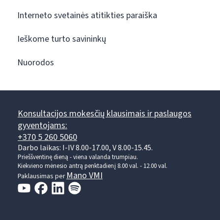
Interneto svetainės atitikties paraiška
Ieškome turto savininkų
Nuorodos
Konsultacijos mokesčių klausimais ir paslaugos
gyventojams:
+370 5 260 5060
Darbo laikas: I-IV 8.00-17.00, V 8.00-15.45.
Prieššventinę dieną - viena valanda trumpiau.
Kiekvieno mėnesio antrą penktadienį 8.00 val. - 12.00 val.
Mano VMI
Paklausimas per