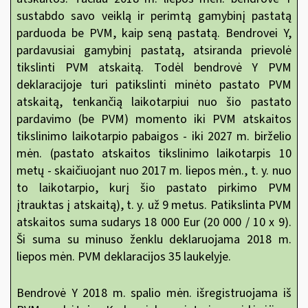
sustabdo savo veiklą ir perimtą gamybinį pastatą
parduoda be PVM, kaip seną pastatą. Bendrovei Y,
pardavusiai gamybinį pastatą, atsiranda prievolė
tikslinti PVM atskaitą. Todėl bendrovė Y PVM
deklaracijoje turi patikslinti minėto pastato PVM
atskaitą, tenkančią laikotarpiui nuo šio pastato
pardavimo (be PVM) momento iki PVM atskaitos
tikslinimo laikotarpio pabaigos - iki 2027 m. birželio
mėn. (pastato atskaitos tikslinimo laikotarpis 10
metų - skaičiuojant nuo 2017 m. liepos mėn., t. y. nuo
to laikotarpio, kurį šio pastato pirkimo PVM
įtrauktas į atskaitą), t. y. už 9 metus. Patikslinta PVM
atskaitos suma sudarys 18 000 Eur (20 000 / 10 x 9).
Ši suma su minuso ženklu deklaruojama 2018 m.
liepos mėn. PVM deklaracijos 35 laukelyje.
Bendrovė Y 2018 m. spalio mėn. išregistruojama iš