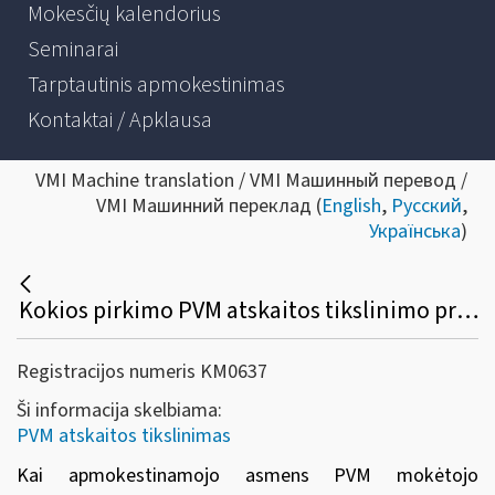
Mokesčių kalendorius
Seminarai
Tarptautinis apmokestinimas
Kontaktai / Apklausa
VMI Machine translation / VMI Машинный перевод /
VMI Машинний переклад (
English
,
Русский
,
Українська
)
Kokios pirkimo PVM atskaitos tikslinimo prievolės kyla, kai apmokestinamojo asmens PVM mokėtojo, ekonominė veikla, kaip kompleksas perduodama kitam PVM mokėtojui?
Registracijos numeris KM0637
Ši informacija skelbiama:
PVM atskaitos tikslinimas
Kai apmokestinamojo asmens PVM mokėtojo