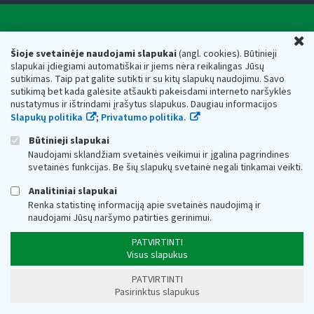
Valstybinė mokesčių inspekcija prie Lietuvos
U
Respublikos finansų ministerijos
Šioje svetainėje naudojami slapukai
(angl. cookies). Būtinieji
slapukai įdiegiami automatiškai ir jiems nėra reikalingas Jūsų
Biudžetinė įstaiga. Juridinio asmens kodas — 188659752,
sutikimas. Taip pat galite sutikti ir su kitų slapukų naudojimu. Savo
adresas: Vasario 16-osios g. 14, 01107 Vilnius, Lietuva, el.paštas:
sutikimą bet kada galėsite atšaukti pakeisdami interneto naršyklės
vmi@vmi.lt
, E. pristatymo dėžutės adresas 188659752
nustatymus ir ištrindami įrašytus slapukus. Daugiau informacijos
Duomenys apie Valstybinę mokesčių inspekciją prie Lietuvos
Slapukų politika
;
Privatumo politika.
Respublikos finansų ministerijos kaupiami ir saugomi Juridinių
asmenų registre
Būtinieji slapukai
Naudojami sklandžiam svetainės veikimui ir įgalina pagrindines
svetainės funkcijas. Be šių slapukų svetainė negali tinkamai veikti.
Analitiniai slapukai
Renka statistinę informaciją apie svetainės naudojimą ir
naudojami Jūsų naršymo patirties gerinimui.
PATVIRTINTI
Visus slapukus
PATVIRTINTI
Pasirinktus slapukus