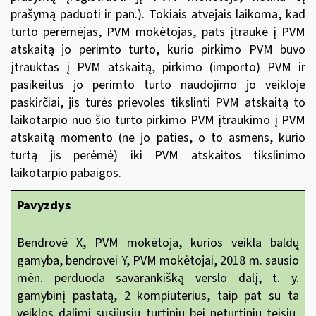
prašymą paduoti ir pan.). Tokiais atvejais laikoma, kad
turto perėmėjas, PVM mokėtojas, pats įtraukė į PVM
atskaitą jo perimto turto, kurio pirkimo PVM buvo
įtrauktas į PVM atskaitą, pirkimo (importo) PVM ir
pasikeitus jo perimto turto naudojimo jo veikloje
paskirčiai, jis turės prievoles tikslinti PVM atskaitą to
laikotarpio nuo šio turto pirkimo PVM įtraukimo į PVM
atskaitą momento (ne jo paties, o to asmens, kurio
turtą jis perėmė) iki PVM atskaitos tikslinimo
laikotarpio pabaigos.
Pavyzdys
Bendrovė X, PVM mokėtoja, kurios veikla baldų
gamyba, bendrovei Y, PVM mokėtojai, 2018 m. sausio
mėn. perduoda savarankišką verslo dalį, t. y.
gamybinį pastatą, 2 kompiuterius, taip pat su ta
veiklos dalimi susijusių turtinių bei neturtinių teisių,