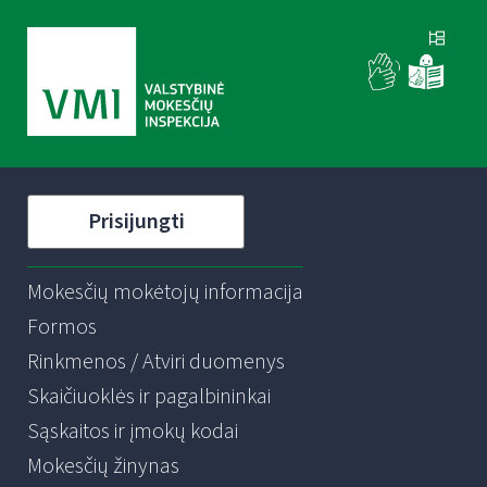
Prisijungti
Mokesčių mokėtojų informacija
Formos
Rinkmenos / Atviri duomenys
Skaičiuoklės ir pagalbininkai
Sąskaitos ir įmokų kodai
Mokesčių žinynas