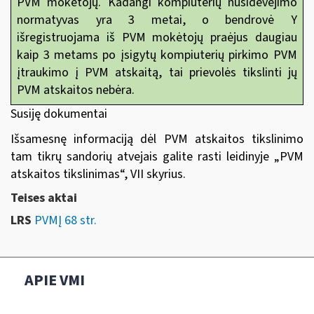
PVM mokėtojų. Kadangi kompiuterių nusidėvėjimo
normatyvas yra 3 metai, o bendrovė Y
išregistruojama iš PVM mokėtojų praėjus daugiau
kaip 3 metams po įsigytų kompiuterių pirkimo PVM
įtraukimo į PVM atskaitą, tai prievolės tikslinti jų
PVM atskaitos nebėra.
Susiję dokumentai
Išsamesnę informaciją dėl PVM atskaitos tikslinimo
tam tikrų sandorių atvejais galite rasti leidinyje
„
PVM
atskaitos tikslinimas“
, VII skyrius.
Teises aktai
LRS
PVMĮ 68 str.
APIE VMI