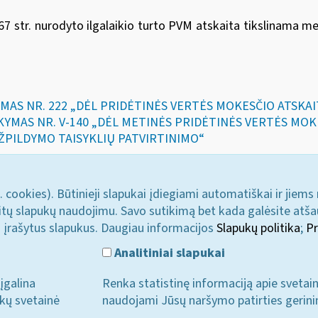
7 str. nurodyto ilgalaikio turto PVM atskaita tikslinama met
YMAS NR. 222 „DĖL PRIDĖTINĖS VERTĖS MOKESČIO ATSKA
SAKYMAS NR. V-140 „DĖL METINĖS PRIDĖTINĖS VERTĖS MO
ŽPILDYMO TAISYKLIŲ PATVIRTINIMO“
. cookies). Būtinieji slapukai įdiegiami automatiškai ir jiems
u kitų slapukų naudojimu. Savo sutikimą bet kada galėsite atš
i įrašytus slapukus. Daugiau informacijos
Slapukų politika
;
Pr
Analitiniai slapukai
įgalina
Renka statistinę informaciją apie svetai
ukų svetainė
naudojami Jūsų naršymo patirties gerini