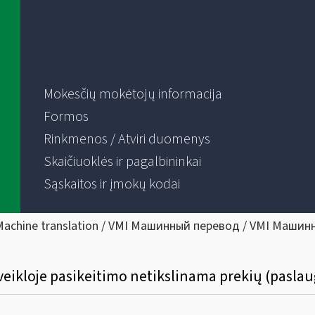
Mokesčių mokėtojų informacija
Formos
Rinkmenos / Atviri duomenys
Skaičiuoklės ir pagalbininkai
Sąskaitos ir įmokų kodai
Machine translation / VMI Машинный перевод / VMI Машин
veikloje pasikeitimo netikslinama prekių (pasla