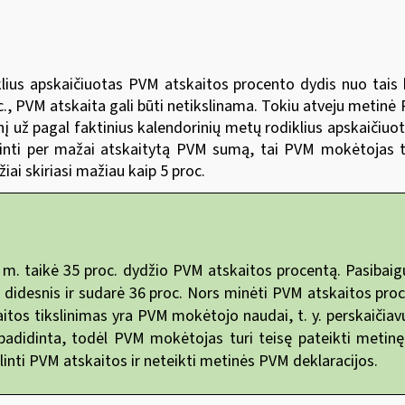
klius apskaičiuotas PVM atskaitos procento dydis nuo tai
c., PVM atskaita gali būti netikslinama. Tokiu atveju metin
į už pagal faktinius kalendorinių metų rodiklius apskaičiuo
žinti per mažai atskaitytą PVM sumą, tai PVM mokėtojas tu
ai skiriasi mažiau kaip 5 proc.
m. taikė 35 proc. dydžio PVM atskaitos procentą. Pasibaig
idesnis ir sudarė 36 proc. Nors minėti PVM atskaitos procen
aitos tikslinimas yra PVM mokėtojo naudai, t. y. perskaičiav
padidinta, todėl PVM mokėtojas turi teisę pateikti metinę 
inti PVM atskaitos ir neteikti metinės PVM deklaracijos.