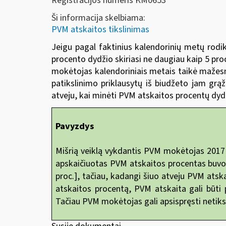
Registracijos numeris KM0653
Ši informacija skelbiama:
PVM atskaitos tikslinimas
Jeigu pagal faktinius kalendorinių metų rodi
procento dydžio skiriasi ne daugiau kaip 5 pro
mokėtojas kalendoriniais metais taikė mažesn
patikslinimo priklausytų iš biudžeto jam grą
atveju, kai minėti PVM atskaitos procentų dydži
Pavyzdys
Mišrią veiklą vykdantis PVM mokėtojas 2017 
apskaičiuotas PVM atskaitos procentas buvo d
proc.], tačiau, kadangi šiuo atveju PVM atsk
atskaitos procentą, PVM atskaita gali būti 
Tačiau PVM mokėtojas gali apsispręsti netiksl