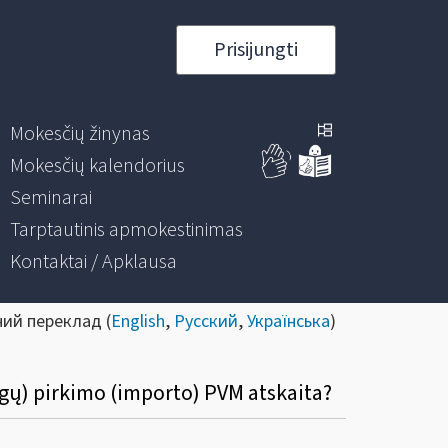
Prisijungti
Mokesčių žinynas
Mokesčių kalendorius
Seminarai
Tarptautinis apmokestinimas
Kontaktai / Apklausa
ний переклад (
English
,
Русский
,
Українська
)
ugų) pirkimo (importo) PVM atskaita?