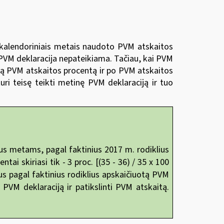
s kalendoriniais metais naudoto PVM atskaitos
ė PVM deklaracija nepateikiama. Tačiau, kai PVM
tą PVM atskaitos procentą ir po PVM atskaitos
ri teisę teikti metinę PVM deklaraciją ir tuo
us metams, pagal faktinius 2017 m. rodiklius
tai skiriasi tik - 3
proc. [(35 - 36) / 35 x 100
us pagal faktinius rodiklius apskaičiuotą PVM
PVM deklaraciją ir patikslinti PVM atskaitą.