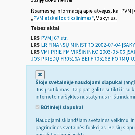
Susiję dokumentai
Išsamesnę informaciją apie atvejus, kai PVMĮ 6
„
PVM atskaitos tikslinimas“
, V skyrius
.
Teises aktai
LRS
PVMĮ 67 str.
LRS
LR FINANSŲ MINISTRO 2002-07-04 ĮSAK
LRS
VMI PRIE FM VIRŠININKO 2003-05-06 Į
JOS PRIEDŲ FR0516A BEI FR0516B FORMŲ U
Uždaryti
Šioje svetainėje naudojami slapukai
(angl
Jūsų sutikimas. Taip pat galite sutikti ir s
interneto naršyklės nustatymus ir ištrindam
Būtinieji slapukai
Naudojami sklandžiam svetainės veikimui ir 
pagrindines svetainės funkcijas. Be šių slap
negali tinkamai veikti.