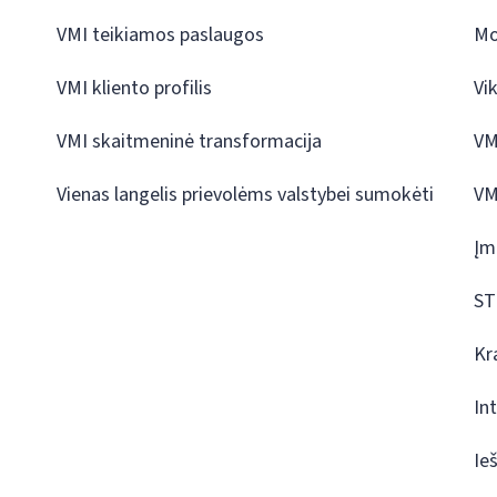
VMI teikiamos paslaugos
Mo
VMI kliento profilis
Vi
VMI skaitmeninė transformacija
VM
Vienas langelis prievolėms valstybei sumokėti
VM
Įm
ST
Kr
In
Ie