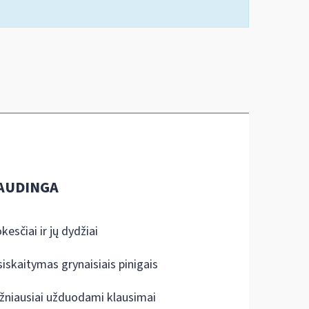
AUDINGA
kesčiai ir jų dydžiai
siskaitymas grynaisiais pinigais
žniausiai užduodami klausimai