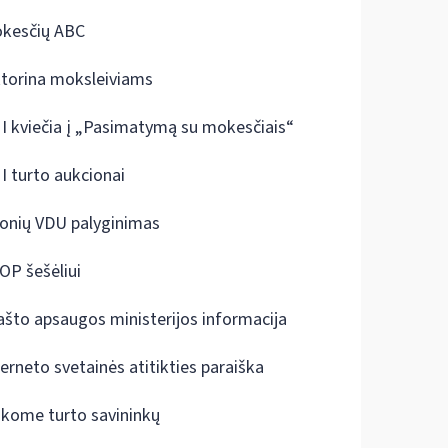
kesčių ABC
ktorina moksleiviams
I kviečia į „Pasimatymą su mokesčiais“
I turto aukcionai
onių VDU palyginimas
OP šešėliui
ašto apsaugos ministerijos informacija
terneto svetainės atitikties paraiška
škome turto savininkų