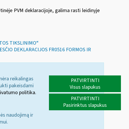
inėje PVM deklaracijoje, galima rasti leidinyje
ITOS TIKSLINIMO“
KESČIO DEKLARACIJOS FR0516 FORMOS IR
 nėra reikalingas
PATVIRTINTI
aukti pakeisdami
Visus slapukus
ivatumo politika.
PATVIRTINTI
Pasirinktus slapukus
nės naudojimą ir
mui.