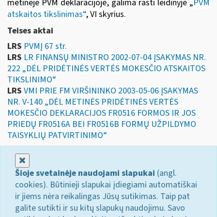
metinėje PVM deklaracijoje, galima rasti leidinyje
„
PVM
atskaitos tikslinimas“
, VI skyrius
.
Teises aktai
LRS
PVMĮ 67 str.
LRS
LR FINANSŲ MINISTRO 2002-07-04 ĮSAKYMAS NR.
222 „DĖL PRIDĖTINĖS VERTĖS MOKESČIO ATSKAITOS
TIKSLINIMO“
LRS
VMI PRIE FM VIRŠININKO 2003-05-06 ĮSAKYMAS
NR. V-140 „DĖL METINĖS PRIDĖTINĖS VERTĖS
MOKESČIO DEKLARACIJOS FR0516 FORMOS IR JOS
PRIEDŲ FR0516A BEI FR0516B FORMŲ UŽPILDYMO
TAISYKLIŲ PATVIRTINIMO“
Uždaryti
Šioje svetainėje naudojami slapukai
(angl.
cookies). Būtinieji slapukai įdiegiami automatiškai
ir jiems nėra reikalingas Jūsų sutikimas. Taip pat
galite sutikti ir su kitų slapukų naudojimu. Savo