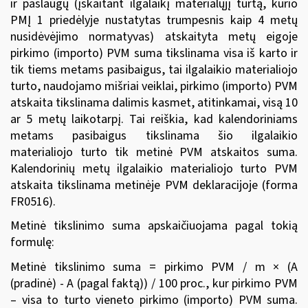
ir paslaugų (įskaitant ilgalaikį materialųjį turtą, kurio
PMĮ 1 priedėlyje nustatytas trumpesnis kaip 4 metų
nusidėvėjimo normatyvas) atskaityta metų eigoje
pirkimo (importo) PVM suma tikslinama visa iš karto ir
tik tiems metams pasibaigus, tai ilgalaikio materialiojo
turto, naudojamo mišriai veiklai, pirkimo (importo) PVM
atskaita tikslinama dalimis kasmet, atitinkamai, visą 10
ar 5 metų laikotarpį. Tai reiškia, kad kalendoriniams
metams pasibaigus tikslinama šio ilgalaikio
materialiojo turto tik metinė PVM atskaitos suma.
Kalendorinių metų ilgalaikio materialiojo turto PVM
atskaita tikslinama metinėje PVM deklaracijoje (forma
FR0516).
Metinė tikslinimo suma apskaičiuojama pagal tokią
formulę:
Metinė tikslinimo suma = pirkimo PVM / m × (A
(pradinė) - A (pagal faktą)) / 100 proc., kur pirkimo PVM
– visa to turto vieneto pirkimo (importo) PVM suma.