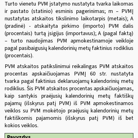
Turto vienetu PVM įstatymo nustatyta tvarka laikomas
ir pastato (statinio) esminis pagerinimas; m – PVMĮ
nustatytas atskaitos tikslinimo laikotarpis (metais); A
(pradinė) - atskaityta pirkimo (importo) PVM dalis
(procentais) turtą įsigijus (importavus); A (pagal faktą)
– turto naudojimas PVM apmokestinamoje veikloje
pagal pasibaigusių kalendorinių metų faktinius rodiklius
(procentais).
PVM atskaitos patikslinimui reikalingas PVM atskaitos
procentas apskaičiuojamas PVMĮ 60 str. nustatyta
tvarka pagal faktinius deklaruojamų kalendorinių metų
rodiklius. Šis PVM atskaitos procentas apskaičiuojamas,
kaip santykis praėjusių kalendorinių metų faktiškų
pajamų (išskyrus patį PVM) iš PVM apmokestinamos
veiklos su PVM mokėtojo praėjusių kalendorinių metų
faktiškomis pajamomis (išskyrus patį PVM) iš bet
kokios veiklos.
Pavyzdys