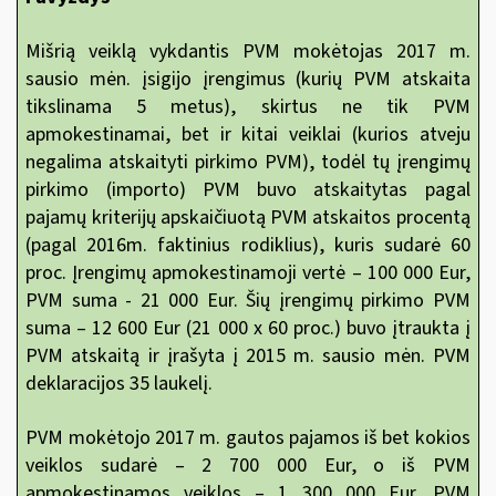
Mišrią veiklą vykdantis PVM mokėtojas 2017 m.
sausio mėn. įsigijo įrengimus (kurių PVM atskaita
tikslinama 5 metus), skirtus ne tik PVM
apmokestinamai, bet ir kitai veiklai (kurios atveju
negalima atskaityti pirkimo PVM), todėl tų įrengimų
pirkimo (importo) PVM buvo atskaitytas pagal
pajamų kriterijų apskaičiuotą PVM atskaitos procentą
(pagal 2016m. faktinius rodiklius), kuris sudarė 60
proc. Įrengimų apmokestinamoji vertė – 100 000 Eur,
PVM suma - 21 000 Eur. Šių įrengimų pirkimo PVM
suma – 12 600 Eur (21 000 x 60 proc.) buvo įtraukta į
PVM atskaitą ir įrašyta į 2015 m. sausio mėn. PVM
deklaracijos 35 laukelį.
PVM mokėtojo 2017 m. gautos pajamos iš bet kokios
veiklos sudarė – 2 700 000 Eur, o iš PVM
apmokestinamos veiklos – 1 300 000 Eur. PVM