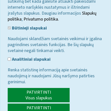
sutikimą bet kada galėsite atšaukti pakeisdami
interneto naršyklės nustatymus ir ištrindami
įrašytus slapukus. Daugiau informacijos
Slapukų
politika
;
Privatumo politika.
Būtinieji slapukai
Naudojami sklandžiam svetainės veikimui ir įgalina
pagrindines svetainės funkcijas. Be šių slapukų
svetainė negali tinkamai veikti.
Analitiniai slapukai
Renka statistinę informaciją apie svetainės
naudojimą ir naudojami Jūsų naršymo patirties
gerinimui.
PATVIRTINTI
Visus slapukus
PATVIRTINTI