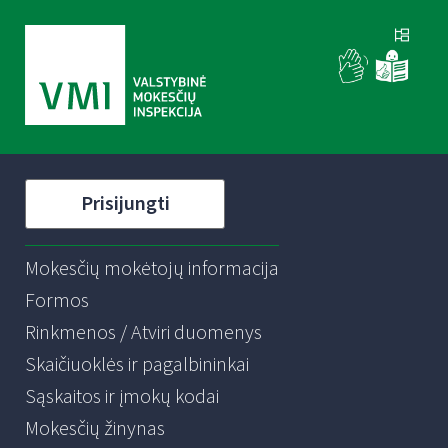
Prisijungti
Mokesčių mokėtojų informacija
Formos
Rinkmenos / Atviri duomenys
Skaičiuoklės ir pagalbininkai
Sąskaitos ir įmokų kodai
Mokesčių žinynas