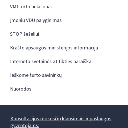
VMI turto aukcionai
Įmonių VDU palyginimas
STOP šešėliui
Krašto apsaugos ministerijos informacija
Interneto svetainės atitikties paraiška
Ieškome turto savininkų
Nuorodos
Konsultacijos mokesčių klausimais ir paslaugos
gyventojams: