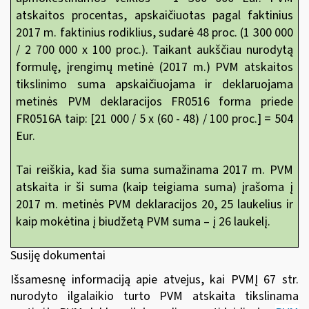
atskaitos procentas, apskaičiuotas pagal faktinius
2017 m. faktinius rodiklius, sudarė 48 proc. (1 300 000
/ 2 700 000 x 100 proc.). Taikant aukščiau nurodytą
formulę, įrengimų metinė (2017 m.) PVM atskaitos
tikslinimo suma apskaičiuojama ir deklaruojama
metinės PVM deklaracijos FR0516 forma priede
FR0516A taip: [21 000 / 5 x (60 - 48) / 100 proc.] = 504
Eur.
Tai reiškia, kad šia suma sumažinama 2017 m. PVM
atskaita ir ši suma (kaip teigiama suma) įrašoma į
2017 m. metinės PVM deklaracijos 20, 25 laukelius ir
kaip mokėtina į biudžetą PVM suma – į 26 laukelį.
Susiję dokumentai
Išsamesnę informaciją apie atvejus, kai PVMĮ 67 str.
nurodyto ilgalaikio turto PVM atskaita tikslinama