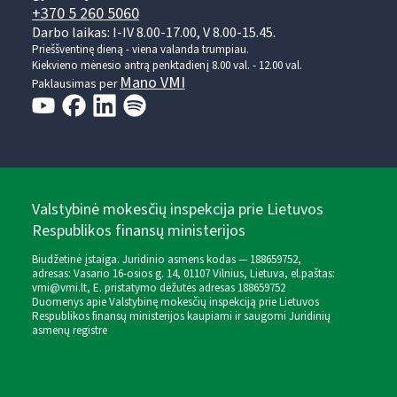
+370 5 260 5060
Darbo laikas: I-IV 8.00-17.00, V 8.00-15.45.
Prieššventinę dieną - viena valanda trumpiau.
Kiekvieno mėnesio antrą penktadienį 8.00 val. - 12.00 val.
Mano VMI
Paklausimas per
Valstybinė mokesčių inspekcija prie Lietuvos
Respublikos finansų ministerijos
Biudžetinė įstaiga. Juridinio asmens kodas — 188659752,
adresas: Vasario 16-osios g. 14, 01107 Vilnius, Lietuva, el.paštas:
vmi@vmi.lt
, E. pristatymo dėžutės adresas 188659752
Duomenys apie Valstybinę mokesčių inspekciją prie Lietuvos
Respublikos finansų ministerijos kaupiami ir saugomi Juridinių
asmenų registre