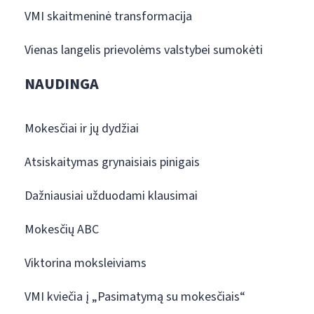
VMI skaitmeninė transformacija
Vienas langelis prievolėms valstybei sumokėti
NAUDINGA
Mokesčiai ir jų dydžiai
Atsiskaitymas grynaisiais pinigais
Dažniausiai užduodami klausimai
Mokesčių ABC
Viktorina moksleiviams
VMI kviečia į „Pasimatymą su mokesčiais“