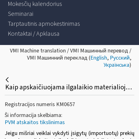
Mokesčių kalendorius
Seminarai
Tarptautinis apmokestinimas
Kontaktai / Apklausa
VMI Machine translation / VMI Машинный перевод /
VMI Машинний переклад (
English
,
Русский
,
Українська
)
Kaip apskaičiuojama ilgalaikio materialiojo turto patikslinta metinė PVM atskaitos suma, taikant pajamų kriterijų?
Registracijos numeris KM0657
Ši informacija skelbiama:
PVM atskaitos tikslinimas
Jeigu mišriai veiklai vykdyti įsigytų (importuotų) prekių