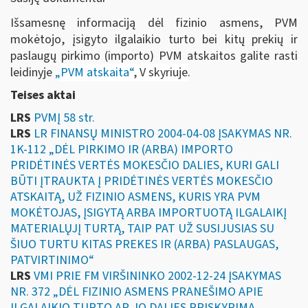
Išsamesnę informaciją dėl fizinio asmens, PVM
mokėtojo, įsigyto ilgalaikio turto bei kitų prekių ir
paslaugų pirkimo (importo) PVM atskaitos galite rasti
leidinyje
„
PVM atskaita“
, V skyriuje
.
Teises aktai
LRS
PVMĮ 58 str.
LRS
LR FINANSŲ MINISTRO 2004-04-08 ĮSAKYMAS NR.
1K-112 „DĖL PIRKIMO IR (ARBA) IMPORTO
PRIDĖTINĖS VERTĖS MOKESČIO DALIES, KURI GALI
BŪTI ĮTRAUKTA Į PRIDĖTINĖS VERTĖS MOKESČIO
ATSKAITĄ, UŽ FIZINIO ASMENS, KURIS YRA PVM
MOKĖTOJAS, ĮSIGYTĄ ARBA IMPORTUOTĄ ILGALAIKĮ
MATERIALŲJĮ TURTĄ, TAIP PAT UŽ SUSIJUSIAS SU
ŠIUO TURTU KITAS PREKES IR (ARBA) PASLAUGAS,
PATVIRTINIMO“
LRS
VMI PRIE FM VIRŠININKO 2002-12-24 ĮSAKYMAS
NR. 372 „DĖL FIZINIO ASMENS PRANEŠIMO APIE
ILGALAIKIO TURTO AR JO DALIES PRISKYRIMĄ