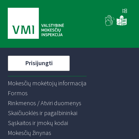
Prisijungti
Mokesčių mokėtojų informacija
Formos
Rinkmenos / Atviri duomenys
Skaičiuoklės ir pagalbininkai
Sąskaitos ir įmokų kodai
Mokesčių žinynas