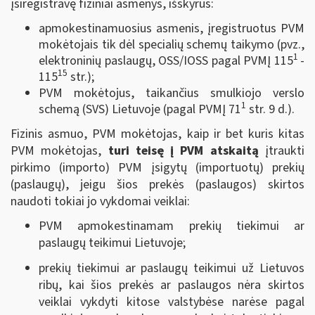
įsiregistravę fiziniai asmenys, išskyrus:
apmokestinamuosius asmenis, įregistruotus PVM
mokėtojais tik dėl specialių schemų taikymo (pvz.,
1
elektroninių paslaugų, OSS/IOSS pagal PVMĮ 115
-
15
115
str.);
PVM mokėtojus, taikančius smulkiojo verslo
1
schemą (SVS) Lietuvoje (pagal PVMĮ 71
str. 9 d.).
Fizinis asmuo, PVM mokėtojas, kaip ir bet kuris kitas
PVM mokėtojas,
turi teisę į PVM atskaitą
įtraukti
pirkimo (importo) PVM įsigytų (importuotų) prekių
(paslaugų), jeigu šios prekės (paslaugos) skirtos
naudoti tokiai jo vykdomai veiklai:
PVM apmokestinamam prekių tiekimui ar
paslaugų teikimui Lietuvoje;
prekių tiekimui ar paslaugų teikimui už Lietuvos
ribų, kai šios prekės ar paslaugos nėra skirtos
veiklai vykdyti kitose valstybėse narėse pagal