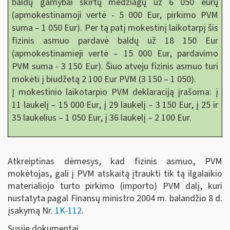
baldų gamybai skirtų medžiagų už 6 050 eurų
(apmokestinamoji vertė - 5 000 Eur, pirkimo PVM
suma – 1 050 Eur). Per tą patį mokestinį laikotarpį šis
fizinis asmuo pardavė baldų už 18 150 Eur
(apmokestinamieji vertė – 15 000 Eur, pardavimo
PVM suma - 3 150 Eur). Šiuo atveju fizinis asmuo turi
mokėti į biudžetą 2 100 Eur PVM (3 150 – 1 050).
Į mokestinio laikotarpio PVM deklaraciją įrašoma: į
11 laukelį – 15 000 Eur, į 29 laukelį – 3 150 Eur, į 25 ir
35 laukelius – 1 050 Eur, į 36 laukelį – 2 100 Eur.
Atkreiptinas dėmesys, kad fizinis asmuo, PVM
mokėtojas, gali į PVM atskaitą įtraukti tik tą ilgalaikio
materialiojo turto pirkimo (importo) PVM dalį, kuri
nustatyta pagal Finansų ministro 2004 m. balandžio 8 d.
įsakymą Nr.
1K-112
.
Susiję dokumentai