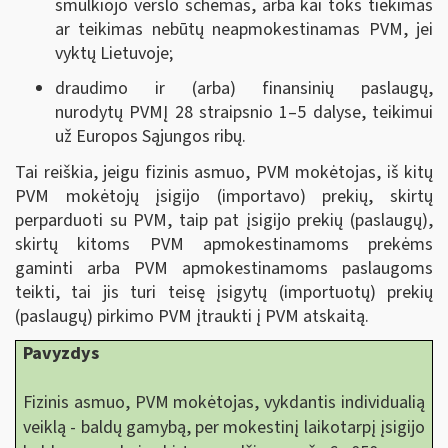
smulkiojo verslo schemas, arba kai toks tiekimas
ar teikimas nebūtų neapmokestinamas PVM, jei
vyktų Lietuvoje;
draudimo ir (arba) finansinių paslaugų,
nurodytų PVMĮ 28 straipsnio 1–5 dalyse, teikimui
už Europos Sąjungos ribų.
Tai reiškia, jeigu fizinis asmuo, PVM mokėtojas, iš kitų
PVM mokėtojų įsigijo (importavo) prekių, skirtų
perparduoti su PVM, taip pat įsigijo prekių (paslaugų),
skirtų kitoms PVM apmokestinamoms prekėms
gaminti arba PVM apmokestinamoms paslaugoms
teikti, tai jis turi teisę įsigytų (importuotų) prekių
(paslaugų) pirkimo PVM įtraukti į PVM atskaitą.
Pavyzdys
Fizinis asmuo, PVM mokėtojas, vykdantis individualią
veiklą - baldų gamybą, per mokestinį laikotarpį įsigijo