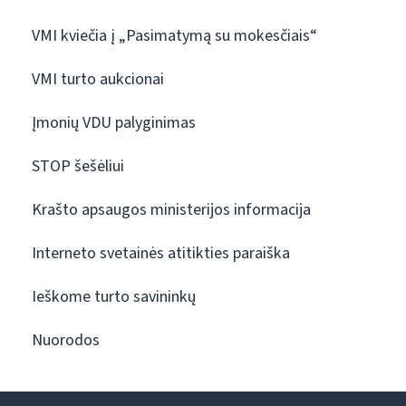
VMI kviečia į „Pasimatymą su mokesčiais“
VMI turto aukcionai
Įmonių VDU palyginimas
STOP šešėliui
Krašto apsaugos ministerijos informacija
Interneto svetainės atitikties paraiška
Ieškome turto savininkų
Nuorodos