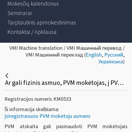
Mokesčių kalendorius
Seminarai
Tarptautinis apmokestinimas
Kontaktai / Apklausa
VMI Machine translation / VMI Машинный перевод /
VMI Машинний переклад (
English
,
Русский
,
Українська
)
Ar gali fizinis asmuo, PVM mokėtojas, į PVM atskaitą įtraukti įsigytų prekių (paslaugų), skirtų PVM apmokestinamai veiklai vykdyti, pirkimo (importo) PVM?
Registracijos numeris KM0533
Ši informacija skelbiama:
Įsiregistravusio PVM mokėtoju asmens
PVM atskaita gali pasinaudoti PVM mokėtojais