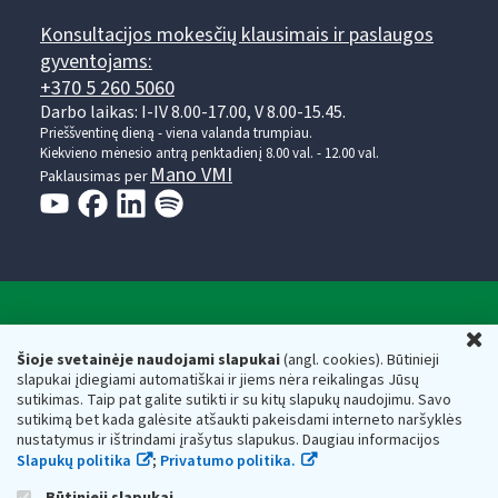
Konsultacijos mokesčių klausimais ir paslaugos
gyventojams:
+370 5 260 5060
Darbo laikas: I-IV 8.00-17.00, V 8.00-15.45.
Prieššventinę dieną - viena valanda trumpiau.
Kiekvieno mėnesio antrą penktadienį 8.00 val. - 12.00 val.
Mano VMI
Paklausimas per
Valstybinė mokesčių inspekcija prie Lietuvos
U
Respublikos finansų ministerijos
Šioje svetainėje naudojami slapukai
(angl. cookies). Būtinieji
slapukai įdiegiami automatiškai ir jiems nėra reikalingas Jūsų
Biudžetinė įstaiga. Juridinio asmens kodas — 188659752,
sutikimas. Taip pat galite sutikti ir su kitų slapukų naudojimu. Savo
adresas: Vasario 16-osios g. 14, 01107 Vilnius, Lietuva, el.paštas:
sutikimą bet kada galėsite atšaukti pakeisdami interneto naršyklės
vmi@vmi.lt
, E. pristatymo dėžutės adresas 188659752
nustatymus ir ištrindami įrašytus slapukus. Daugiau informacijos
Duomenys apie Valstybinę mokesčių inspekciją prie Lietuvos
Slapukų politika
;
Privatumo politika.
Respublikos finansų ministerijos kaupiami ir saugomi Juridinių
asmenų registre