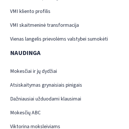
VMI kliento profilis
VMI skaitmeninė transformacija
Vienas langelis prievolėms valstybei sumokėti
NAUDINGA
Mokesčiai ir jų dydžiai
Atsiskaitymas grynaisiais pinigais
Dažniausiai užduodami klausimai
Mokesčių ABC
Viktorina moksleiviams