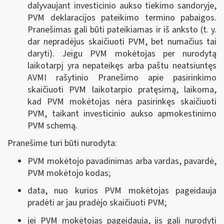
dalyvaujant investicinio aukso tiekimo sandoryje,
PVM deklaracijos pateikimo termino pabaigos.
Pranešimas gali būti pateikiamas ir iš anksto (t. y.
dar nepradėjus skaičiuoti PVM, bet numačius tai
daryti). Jeigu PVM mokėtojas per nurodytą
laikotarpį yra nepateikęs arba paštu neatsiuntęs
AVMI rašytinio Pranešimo apie pasirinkimo
skaičiuoti PVM laikotarpio pratęsimą, laikoma,
kad PVM mokėtojas nėra pasirinkęs skaičiuoti
PVM, taikant investicinio aukso apmokestinimo
PVM schemą.
Pranešime turi būti nurodyta:
PVM mokėtojo pavadinimas arba vardas, pavardė,
PVM mokėtojo kodas;
data, nuo kurios PVM mokėtojas pageidauja
pradėti ar jau pradėjo skaičiuoti PVM;
jei PVM mokėtojas pageidauja, jis gali nurodyti