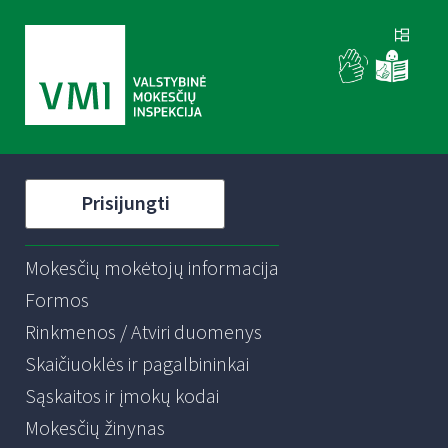
Prisijungti
Mokesčių mokėtojų informacija
Formos
Rinkmenos / Atviri duomenys
Skaičiuoklės ir pagalbininkai
Sąskaitos ir įmokų kodai
Mokesčių žinynas