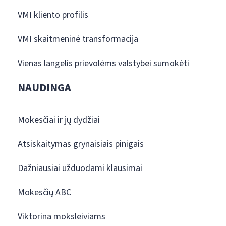
VMI kliento profilis
VMI skaitmeninė transformacija
Vienas langelis prievolėms valstybei sumokėti
NAUDINGA
Mokesčiai ir jų dydžiai
Atsiskaitymas grynaisiais pinigais
Dažniausiai užduodami klausimai
Mokesčių ABC
Viktorina moksleiviams