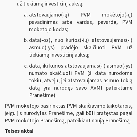
už tiekiamą investicinį auksą:
atstovaujamo(-ų) PVM mokėtojo(-ų)
pavadinimas arba vardas, pavardė, PVM
mokėtojo kodas;
data(-os), nuo kurios(-ių) atstovaujamas(-i)
asmuo(-ys) pradėjo skaičiuoti PVM už
tiekiamą investicinį auksą;
data, iki kurios atstovaujamas(-i) asmuo(-ys)
numato skaičiuoti PVM (ši data nurodoma
tokiu, atveju, jei atstovaujamas asmuo tokią
datą yra nurodęs savo AVMI pateiktame
Pranešime).
PVM mokėtojo pasirinktas PVM skaičiavimo laikotarpis,
jeigu jis nurodytas Pranešime, gali būti pratęstas pagal
PVM mokėtojo Pranešimą, pateikiant naują Pranešimą.
Teises aktai