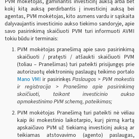
PVM mokėtojas, gaminantis investicinį auksą arba bet
kokį kitą auksą perdirbantis į investicinį auksą bei
agentas, PVM mokėtojas, kito asmens vardu ir sąskaita
dalyvaujantis investicinio aukso tiekimo sandoryje, apie
savo pasirinkimą skaičiuoti PVM turi informuoti AVMI
tokiu būdu ir terminais:
PVM mokėtojas pranešimą apie savo pasirinkimą
skaičiuoti / pratęsti / atšaukti skaičiuoti PVM
(toliau – Pranešimas) turi
pateikti prisijungęs prie
autorizuotų elektroninių paslaugų teikimo portalo
Mano VMI
ir pasirinkęs
Paslaugos > PVM mokestis
ir registracija > Pranešimo apie pasirinkimą
skaičiuoti, taikant investicinio aukso
apmokestinimo PVM schemą, pateikimas;
PVM mokėtojas Pranešimą turi pateikti nė vėliau
kaip iki mokestinio laikotarpio, kurį pirmą kartą
apskaičiavo PVM už tiekiamą investicinį auksą ar
teikiamas atstovavimo (agento) paslaugas,