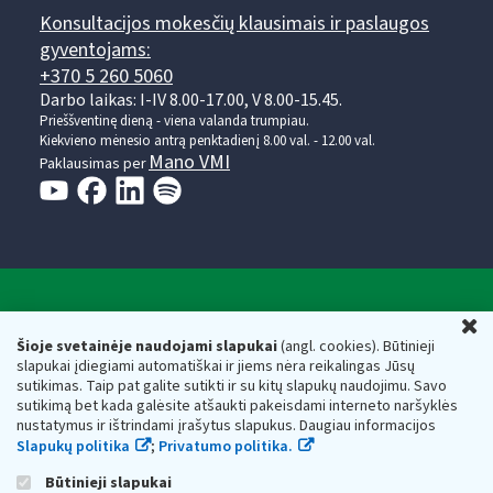
Konsultacijos mokesčių klausimais ir paslaugos
gyventojams:
+370 5 260 5060
Darbo laikas: I-IV 8.00-17.00, V 8.00-15.45.
Prieššventinę dieną - viena valanda trumpiau.
Kiekvieno mėnesio antrą penktadienį 8.00 val. - 12.00 val.
Mano VMI
Paklausimas per
Valstybinė mokesčių inspekcija prie Lietuvos
U
Respublikos finansų ministerijos
Šioje svetainėje naudojami slapukai
(angl. cookies). Būtinieji
slapukai įdiegiami automatiškai ir jiems nėra reikalingas Jūsų
Biudžetinė įstaiga. Juridinio asmens kodas — 188659752,
sutikimas. Taip pat galite sutikti ir su kitų slapukų naudojimu. Savo
adresas: Vasario 16-osios g. 14, 01107 Vilnius, Lietuva, el.paštas:
sutikimą bet kada galėsite atšaukti pakeisdami interneto naršyklės
vmi@vmi.lt
, E. pristatymo dėžutės adresas 188659752
nustatymus ir ištrindami įrašytus slapukus. Daugiau informacijos
Duomenys apie Valstybinę mokesčių inspekciją prie Lietuvos
Slapukų politika
;
Privatumo politika.
Respublikos finansų ministerijos kaupiami ir saugomi Juridinių
asmenų registre
Būtinieji slapukai