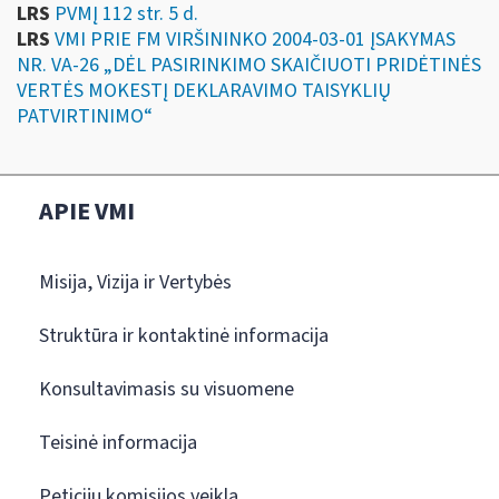
LRS
PVMĮ 112 str. 5 d.
LRS
VMI PRIE FM VIRŠININKO 2004-03-01 ĮSAKYMAS
NR. VA-26 „DĖL PASIRINKIMO SKAIČIUOTI PRIDĖTINĖS
VERTĖS MOKESTĮ DEKLARAVIMO TAISYKLIŲ
PATVIRTINIMO“
APIE VMI
Misija, Vizija ir Vertybės
Struktūra ir kontaktinė informacija
Konsultavimasis su visuomene
Teisinė informacija
Peticijų komisijos veikla