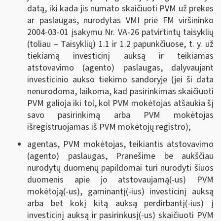
datą, iki kada jis numato skaičiuoti PVM už prekes
ar paslaugas, nurodytas VMI prie FM viršininko
2004-03-01 įsakymu Nr. VA-26 patvirtintų taisyklių
(toliau – Taisyklių) 1.1 ir 1.2 papunkčiuose, t. y. už
tiekiamą investicinį auksą ir teikiamas
atstovavimo (agento) paslaugas, dalyvaujant
investicinio aukso tiekimo sandoryje (jei ši data
nenurodoma
,
laikoma, kad pasirinkimas skaičiuoti
PVM galioja iki tol, kol PVM mokėtojas atšaukia šį
savo pasirinkimą arba PVM mokėtojas
išregistruojamas iš PVM mokėtojų registro);
agentas, PVM mokėtojas, teikiantis atstovavimo
(agento) paslaugas, Pranešime be aukščiau
nurodytų duomenų papildomai turi nurodyti šiuos
duomenis apie jo atstovaujamą(-us) PVM
mokėtoją(-us), gaminantį(-ius) investicinį auksą
arba bet kokį kitą auksą perdirbantį(-ius) į
investicinį auksą ir pasirinkusį(-us) skaičiuoti PVM