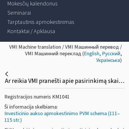
Mokesčių kalendorius
Seminarai
Tarptautinis apmokestinimas
Kontaktai / Apklausa
VMI Machine translation / VMI Машинный перевод /
VMI Машинний переклад (
English
,
Русский
,
Українська
)
Ar reikia VMI pranešti apie pasirinkimą skaičiuoti PVM už investicinį auksą ir kaip tai padaryti?
Registracijos numeris KM1041
Ši informacija skelbiama:
Investicinio aukso apmokestinimo PVM schema (111–
115 str.)