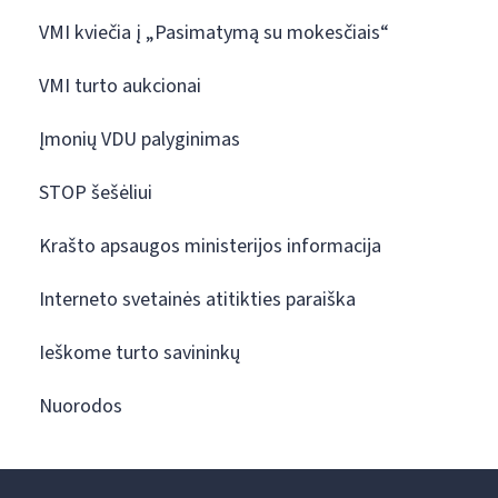
VMI kviečia į „Pasimatymą su mokesčiais“
VMI turto aukcionai
Įmonių VDU palyginimas
STOP šešėliui
Krašto apsaugos ministerijos informacija
Interneto svetainės atitikties paraiška
Ieškome turto savininkų
Nuorodos