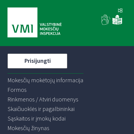
Prisijungti
Mokesčių mokėtojų informacija
Formos
Rinkmenos / Atviri duomenys
Skaičiuoklės ir pagalbininkai
Sąskaitos ir įmokų kodai
Mokesčių žinynas