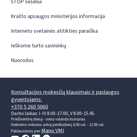
STOP šešėliui
Krašto apsaugos ministerijos informacija
Interneto svetainės atitikties paraiška
Ieškome turto savininkų
Nuorodos
Konsultacijos mokesčių klausimais ir paslaugos
gyventojams:
+370 5 260 5060
Darbo laikas: I-IV 8.00-17.00, V 8.00-15.45.
Prieššventinę dieną - viena valanda trumpiau.
Kiekvieno mėnesio antrą penktadienį 8.00 val. - 12.00 val.
Mano VMI
Paklausimas per