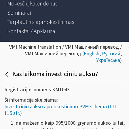
Mokesčių kalendorius
Seminarai
Tarptautinis apmokestinimas
Kontaktai / Apklausa
VMI Machine translation / VMI Машинный перевод /
VMI Машинний переклад (
English
,
Русский
,
Українська
)
Kas laikoma investiciniu auksu?
Registracijos numeris KM1043
Ši informacija skelbiama:
Investicinio aukso apmokestinimo PVM schema (111–
115 str.)
ne mažesnio kaip 995/1000 grynumo aukso luitai,