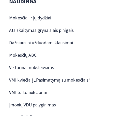
NAUDINGA
Mokesčiai ir jų dydžiai
Atsiskaitymas grynaisiais pinigais
Dažniausiai užduodami klausimai
Mokesčių ABC
Viktorina moksleiviams
VMI kviečia į „Pasimatymą su mokesčiais“
VMI turto aukcionai
Įmonių VDU palyginimas