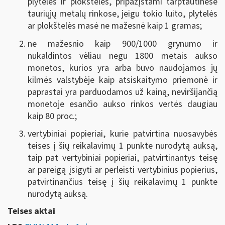
plytelės ir plokštelės, pripažįstami tarptautinėse
tauriųjų metalų rinkose, jeigu tokio luito, plytelės
ar plokštelės masė ne mažesnė kaip 1 gramas;
ne mažesnio kaip 900/1000 grynumo ir
nukaldintos vėliau negu 1800 metais aukso
monetos, kurios yra arba buvo naudojamos jų
kilmės valstybėje kaip atsiskaitymo priemonė ir
paprastai yra parduodamos už kainą, neviršijančią
monetoje esančio aukso rinkos vertės daugiau
kaip 80 proc.;
vertybiniai popieriai, kurie patvirtina nuosavybės
teises į šių reikalavimų 1 punkte nurodytą auksą,
taip pat vertybiniai popieriai, patvirtinantys teisę
ar pareigą įsigyti ar perleisti vertybinius popierius,
patvirtinančius teisę į šių reikalavimų 1 punkte
nurodytą auksą.
Teises aktai