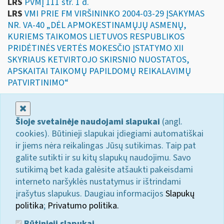
LRS
PVMĮ 111 str. 1 d.
LRS
VMI PRIE FM VIRŠININKO 2004-03-29 ĮSAKYMAS
NR. VA-40 „DĖL APMOKESTINAMŲJŲ ASMENŲ,
KURIEMS TAIKOMOS LIETUVOS RESPUBLIKOS
PRIDĖTINĖS VERTĖS MOKESČIO ĮSTATYMO XII
SKYRIAUS KETVIRTOJO SKIRSNIO NUOSTATOS,
APSKAITAI TAIKOMŲ PAPILDOMŲ REIKALAVIMŲ
PATVIRTINIMO“
Uždaryti
Šioje svetainėje naudojami slapukai
(angl.
cookies). Būtinieji slapukai įdiegiami automatiškai
ir jiems nėra reikalingas Jūsų sutikimas. Taip pat
galite sutikti ir su kitų slapukų naudojimu. Savo
sutikimą bet kada galėsite atšaukti pakeisdami
interneto naršyklės nustatymus ir ištrindami
įrašytus slapukus. Daugiau informacijos
Slapukų
politika
;
Privatumo politika.
Būtinieji slapukai