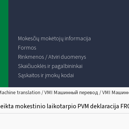
Mokesčių mokėtojų informacija
Formos
Rinkmenos / Atviri duomenys
Skaičiuoklės ir pagalbininkai
Sąskaitos ir įmokų kodai
Machine translation / VMI Машинный перевод / VMI Машин
ateikta mokestinio laikotarpio PVM deklaracija F