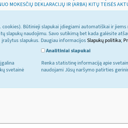
NUO MOKESČIŲ DEKLARACIJŲ IR (ARBA) KITŲ TEISĖS A
. cookies). Būtinieji slapukai įdiegiami automatiškai ir jiems
u kitų slapukų naudojimu. Savo sutikimą bet kada galėsite atš
i įrašytus slapukus. Daugiau informacijos
Slapukų politika
;
Pr
Analitiniai slapukai
įgalina
Renka statistinę informaciją apie svetai
ukų svetainė
naudojami Jūsų naršymo patirties gerini