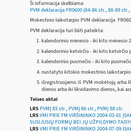
Ši informacija skelbiama:
PVM deklaracija FR0600 (84-86 str., 88-89 str., 
Mokestinio laikotarpio PVM deklaracija FR0600
PVM deklaracija turi būti pateikta:
kalendorinio mėnesio - iki kito mėnesio 
kalendorinio ketvirčio - iki kito ketvirči
kalendorinio pusmečio - iki kito pusmeč
nustatyto kitokio mokestinio laikotarpio 
išregistruojamo iš PVM mokėtojų arba l
dienos arba iki likvidavimo dienos, kai 
Teises aktai
LRS
PVMĮ 85 str., PVMĮ 86 str., PVMĮ 88 str.
LRS
VMI PRIE FM VIRŠININKO 2004-03-01 Į
SUSIJUSIŲ FORMŲ BEI JŲ UŽPILDYMO TAISY
LRS
VMI PRIE FM VIRŠININKO 2004-07-09 Į