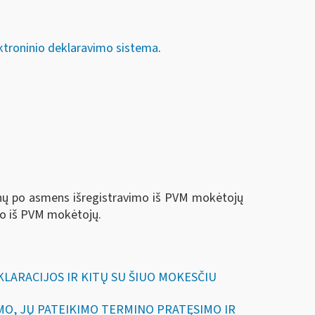
ktroninio deklaravimo sistema
.
enų po asmens išregistravimo iš PVM mokėtojų
imo iš PVM mokėtojų.
EKLARACIJOS IR KITŲ SU ŠIUO MOKESČIU
IMO, JŲ PATEIKIMO TERMINO PRATĘSIMO IR