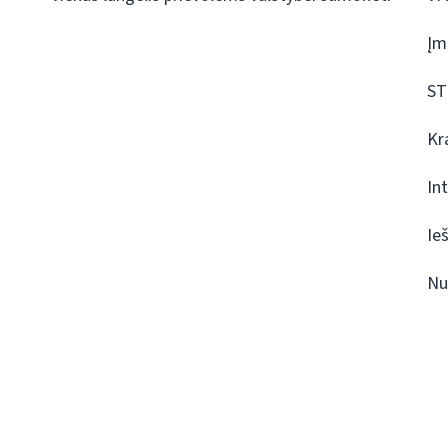
Įm
ST
Kr
In
Ie
Nu