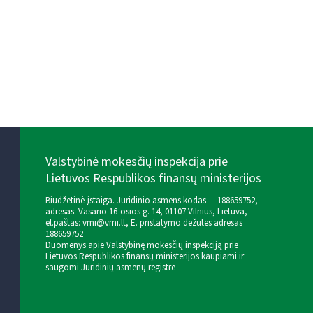
Valstybinė mokesčių inspekcija prie
Lietuvos Respublikos finansų ministerijos
Biudžetinė įstaiga. Juridinio asmens kodas — 188659752,
adresas: Vasario 16-osios g. 14, 01107 Vilnius, Lietuva,
el.paštas:
vmi@vmi.lt
, E. pristatymo dėžutės adresas
188659752
Duomenys apie Valstybinę mokesčių inspekciją prie
Lietuvos Respublikos finansų ministerijos kaupiami ir
saugomi Juridinių asmenų registre