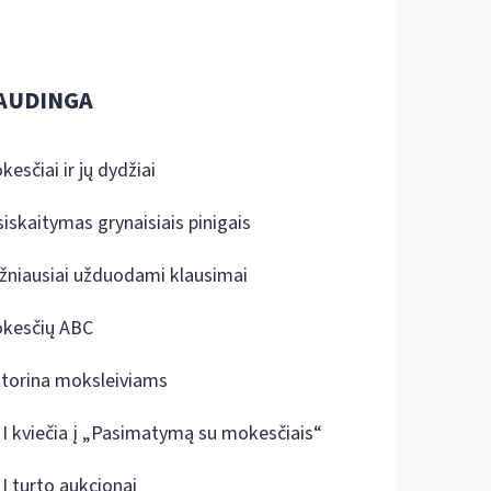
AUDINGA
kesčiai ir jų dydžiai
siskaitymas grynaisiais pinigais
žniausiai užduodami klausimai
kesčių ABC
ktorina moksleiviams
I kviečia į „Pasimatymą su mokesčiais“
I turto aukcionai