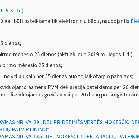
115-3 str.)
 gali būti pateikiama tik elektroniniu būdu, naudojantis
Ele
25 dienos;
o pirmo mėnesio 25 dienos (aktualu nuo 2019 m. liepos 1 d.);
io pirmo mėnesio 25 dienos;
- ne vėliau kaip per 25 dienas nuo to laikotarpio pabaigos;
ikviduojamo asmens PVM deklaracija pateikiama per 20 di
asmuo likviduojamas greičiau nei per 20 dienų po išregistrav
SAKYMAS NR. VA-29 „DĖL PRIDĖTINĖS VERTĖS MOKESČIO D
KLIŲ PATVIRTINIMO“
SAKYMAS NR. VA-135 „DĖL MOKESČIŲ DEKLARACIJŲ PATEIK