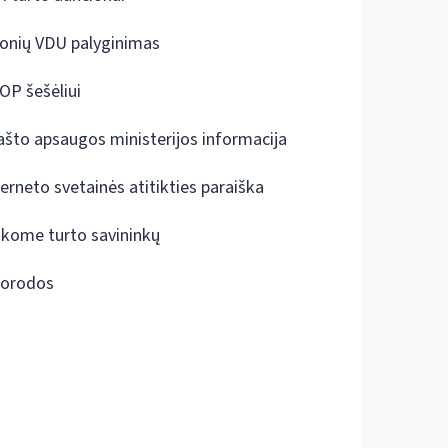
onių VDU palyginimas
OP šešėliui
ašto apsaugos ministerijos informacija
terneto svetainės atitikties paraiška
škome turto savininkų
orodos