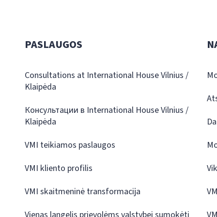
PASLAUGOS
N
Consultations at International House Vilnius /
Mo
Klaipėda
At
Консультации в International House Vilnius /
Klaipėda
Da
VMI teikiamos paslaugos
Mo
VMI kliento profilis
Vi
VMI skaitmeninė transformacija
VM
Vienas langelis prievolėms valstybei sumokėti
VM