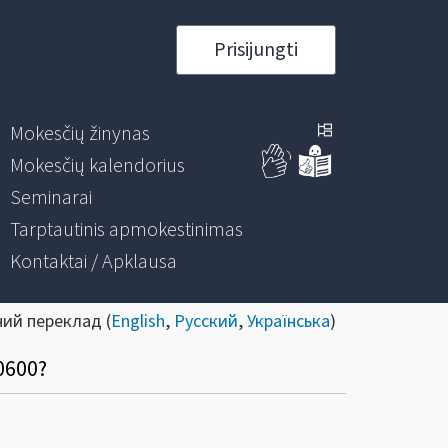
Prisijungti
Mokesčių žinynas
Mokesčių kalendorius
Seminarai
Tarptautinis apmokestinimas
Kontaktai / Apklausa
ний переклад (
English
,
Русский
,
Українська
)
R0600?