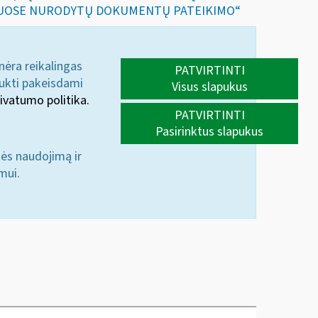
KTUOSE NURODYTŲ DOKUMENTŲ PATEIKIMO“
 nėra reikalingas
PATVIRTINTI
aukti pakeisdami
Visus slapukus
ivatumo politika.
PATVIRTINTI
Pasirinktus slapukus
nės naudojimą ir
mui.