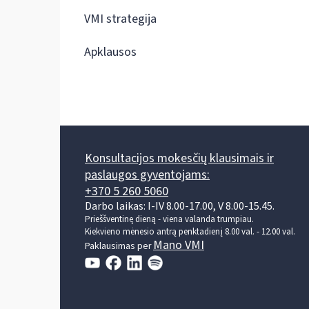
VMI strategija
Apklausos
Konsultacijos mokesčių klausimais ir
paslaugos gyventojams:
+370 5 260 5060
Darbo laikas: I-IV 8.00-17.00, V 8.00-15.45.
Prieššventinę dieną - viena valanda trumpiau.
Kiekvieno mėnesio antrą penktadienį 8.00 val. - 12.00 val.
Mano VMI
Paklausimas per