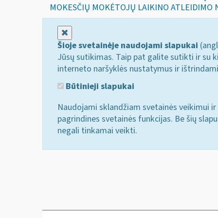
MOKESČIŲ MOKĖTOJŲ LAIKINO ATLEIDIMO 
Uždaryti
Šioje svetainėje naudojami slapukai
(angl
Jūsų sutikimas. Taip pat galite sutikti ir s
interneto naršyklės nustatymus ir ištrindam
Būtinieji slapukai
Naudojami sklandžiam svetainės veikimui ir 
pagrindines svetainės funkcijas. Be šių slap
negali tinkamai veikti.