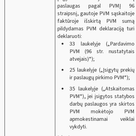
paslaugas pagal PVMĮ 96
straipsnį, gautoje PVM sąskaitoje
faktūroje išskirtą PVM sumą
pildydamas PVM deklaraciją turi
deklaruoti:
33 laukelyje („Pardavimo
PVM (96 str. nustatytais
atvejais)“);
25 laukelyje („Įsigytų prekių
ir paslaugų pirkimo PVM“);
35 laukelyje („Atskaitomas
PVM“), jei įsigytos statybos
darbų paslaugos yra skirtos
PVM mokėtojo PVM
apmokestinamai veiklai
vykdyti.