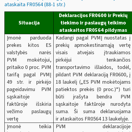
ataskaita FR0564 (88-1 str.)
Deklaracijos FR0600 ir Prekių
Situacija
tiekimo ir paslaugų teikimo
ataskaitos FR0564 pildymas
Įmonė parduoda
Kadangi pagal PVMĮ nuostatas į
prekes kitos ES
prekių apmokestinamąją vertę
valstybės narės
visais atvejais įtraukiamos
PVM mokėtojui,
pirkėjui tenkančios
pritaiko 0 proc. PVM
transportavimo išlaidos, todėl,
tarifą pagal PVMĮ
pildant PVM deklaraciją FR0600, į
49 str. ir pirkėjo
18 laukelį („ES PVM mokėtojams
pageidavimu PVM
patiektos prekės (0 proc.)“) turi
sąskaitoje
būti įrašyta bendra PVM
faktūroje išskiria
sąskaitoje faktūroje nurodyta
vežimo paslaugų
suma. Ši suma deklaruojama
vertę
ir ataskaitos FR0564 13 laukelyje.
Įmonė teikia
PVM deklaracijoje