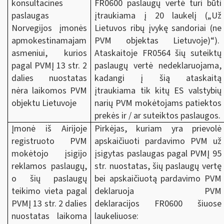
konsultacines
FR0600 paslaugų vertė turi būti
paslaugas
įtraukiama į 20 laukelį („Už
Norvegijos įmonės
Lietuvos ribų įvykę sandoriai (ne
apmokestinamajam
PVM objektas Lietuvoje)“).
asmeniui, kurios
Ataskaitoje FR0564 šių suteiktų
pagal PVMĮ 13 str. 2
paslaugų vertė nedeklaruojama,
dalies nuostatas
kadangi į šią ataskaitą
nėra laikomos PVM
įtraukiama tik kitų ES valstybių
objektu Lietuvoje
narių PVM mokėtojams patiektos
prekės ir / ar suteiktos paslaugos.
Įmonė iš Airijoje
Pirkėjas, kuriam yra prievolė
registruoto PVM
apskaičiuoti pardavimo PVM už
mokėtojo įsigijo
įsigytas paslaugas pagal PVMĮ 95
reklamos paslaugų,
str. nuostatas, šių paslaugų vertę
o šių paslaugų
bei apskaičiuotą pardavimo PVM
teikimo vieta pagal
deklaruoja PVM
PVMĮ 13 str. 2 dalies
deklaracijos FR0600 šiuose
nuostatas laikoma
laukeliuose: