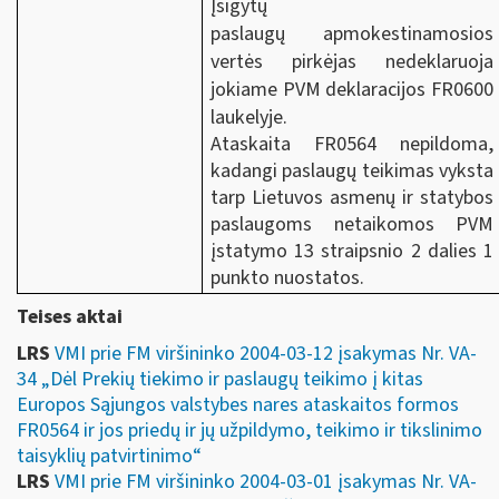
Įsigytų
paslaugų apmokestinamosios
vertės pirkėjas nedeklaruoja
jokiame PVM deklaracijos FR0600
laukelyje.
Ataskaita FR0564 nepildoma,
kadangi paslaugų teikimas vyksta
tarp Lietuvos asmenų ir statybos
paslaugoms netaikomos
PVM
įstatymo 13 straipsnio 2 dalies 1
punkto nuostatos.
Teises aktai
LRS
VMI prie FM viršininko 2004-03-12 įsakymas Nr. VA-
34 „Dėl Prekių tiekimo ir paslaugų teikimo į kitas
Europos Sąjungos valstybes nares ataskaitos formos
FR0564 ir jos priedų ir jų užpildymo, teikimo ir tikslinimo
taisyklių patvirtinimo“
LRS
VMI prie FM viršininko 2004-03-01 įsakymas Nr. VA-