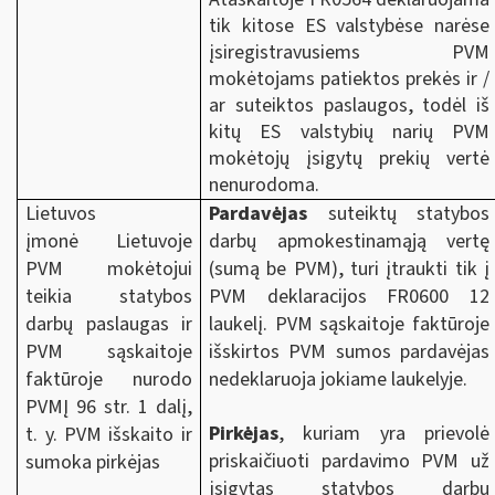
tik kitose ES valstybėse narėse
įsiregistravusiems PVM
mokėtojams patiektos prekės ir /
ar suteiktos paslaugos, todėl iš
kitų ES valstybių narių PVM
mokėtojų įsigytų prekių vertė
nenurodoma.
Lietuvos
Pardavėjas
suteiktų statybos
įmonė Lietuvoje
darbų apmokestinamąją vertę
PVM mokėtojui
(sumą be PVM), turi įtraukti tik į
teikia statybos
PVM deklaracijos FR0600 12
darbų paslaugas ir
laukelį. PVM sąskaitoje faktūroje
PVM sąskaitoje
išskirtos PVM sumos pardavėjas
faktūroje nurodo
nedeklaruoja jokiame laukelyje.
PVMĮ 96 str. 1 dalį,
Pirkėjas
, kuriam yra prievolė
t. y. PVM išskaito ir
priskaičiuoti pardavimo PVM už
sumoka pirkėjas
įsigytas statybos darbų