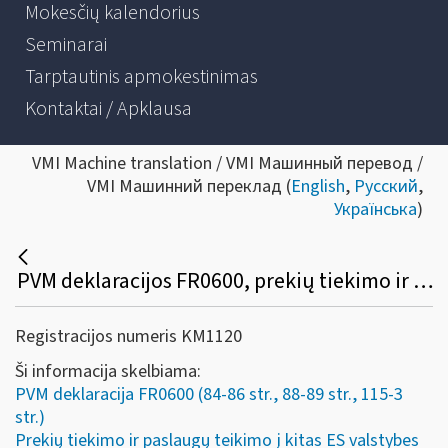
Mokesčių kalendorius
Seminarai
Tarptautinis apmokestinimas
Kontaktai / Apklausa
VMI Machine translation / VMI Машинный перевод /
VMI Машинний переклад (
English
,
Русский
,
Українська
)
PVM deklaracijos FR0600, prekių tiekimo ir paslaugų teikimo į kitas ES valstybes nares ataskaitos FR0564 pildymo pavyzdžiai
Registracijos numeris KM1120
Ši informacija skelbiama:
PVM deklaracija FR0600 (84-86 str., 88-89 str., 115-3
str.)
Prekių tiekimo ir paslaugų teikimo į kitas ES valstybes