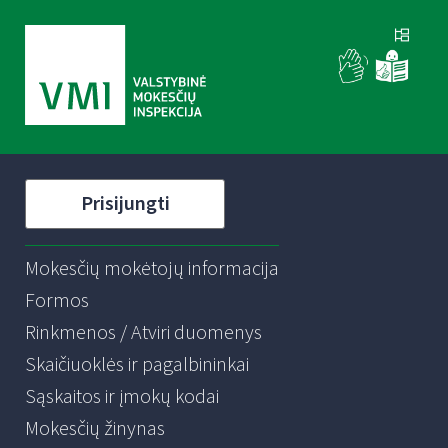
Prisijungti
Mokesčių mokėtojų informacija
Formos
Rinkmenos / Atviri duomenys
Skaičiuoklės ir pagalbininkai
Sąskaitos ir įmokų kodai
Mokesčių žinynas