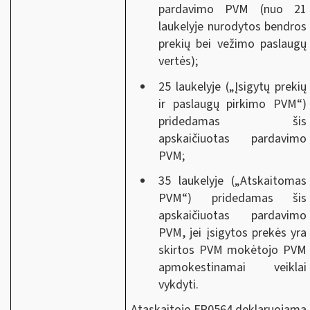
pardavimo PVM (nuo 21
laukelyje nurodytos bendros
prekių bei vežimo paslaugų
vertės);
25 laukelyje („Įsigytų prekių
ir paslaugų pirkimo PVM“)
pridedamas šis
apskaičiuotas pardavimo
PVM;
35 laukelyje („Atskaitomas
PVM“) pridedamas šis
apskaičiuotas pardavimo
PVM, jei įsigytos prekės yra
skirtos PVM mokėtojo PVM
apmokestinamai veiklai
vykdyti.
Ataskaitoje FR0564 deklaruojama