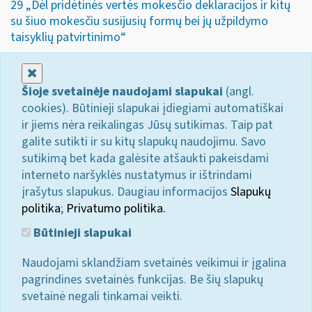
29 „Dėl pridėtinės vertės mokesčio deklaracijos ir kitų
su šiuo mokesčiu susijusių formų bei jų užpildymo
taisyklių patvirtinimo“
Uždaryti
Šioje svetainėje naudojami slapukai
(angl.
cookies). Būtinieji slapukai įdiegiami automatiškai
ir jiems nėra reikalingas Jūsų sutikimas. Taip pat
galite sutikti ir su kitų slapukų naudojimu. Savo
sutikimą bet kada galėsite atšaukti pakeisdami
interneto naršyklės nustatymus ir ištrindami
įrašytus slapukus. Daugiau informacijos
Slapukų
politika
;
Privatumo politika.
Būtinieji slapukai
Naudojami sklandžiam svetainės veikimui ir įgalina
pagrindines svetainės funkcijas. Be šių slapukų
svetainė negali tinkamai veikti.