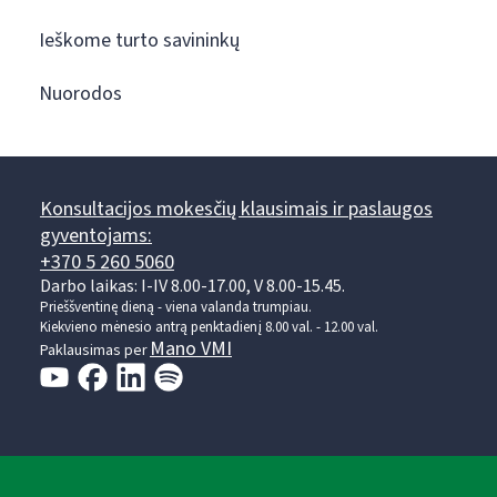
Ieškome turto savininkų
Nuorodos
Konsultacijos mokesčių klausimais ir paslaugos
gyventojams:
+370 5 260 5060
Darbo laikas: I-IV 8.00-17.00, V 8.00-15.45.
Prieššventinę dieną - viena valanda trumpiau.
Kiekvieno mėnesio antrą penktadienį 8.00 val. - 12.00 val.
Mano VMI
Paklausimas per