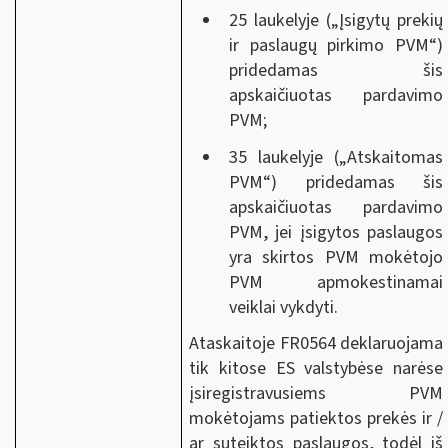
25 laukelyje („Įsigytų prekių
ir paslaugų pirkimo PVM“)
pridedamas šis
apskaičiuotas pardavimo
PVM;
35 laukelyje („Atskaitomas
PVM“) pridedamas šis
apskaičiuotas pardavimo
PVM, jei įsigytos paslaugos
yra skirtos PVM mokėtojo
PVM apmokestinamai
veiklai vykdyti.
Ataskaitoje FR0564 deklaruojama
tik kitose ES valstybėse narėse
įsiregistravusiems PVM
mokėtojams patiektos prekės ir /
ar suteiktos paslaugos, todėl iš