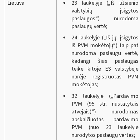
Lietuva
23 laukelyje („Iš užsienio
valstybių įsigytos
paslaugos“) nurodoma
paslaugų vertė;
24 laukelyje („Iš jų: įsigytos
iš PVM mokėtojų“) taip pat
nurodoma paslaugų vertė,
kadangi šias paslaugas
teikė kitoje ES valstybėje
narėje registruotas PVM
mokėtojas;
32 laukelyje („Pardavimo
PVM (95 str. nustatytais
atvejais)“) nurodomas
apskaičiuotas pardavimo
PVM (nuo 23 laukelyje
nurodytos paslaugų vertės;