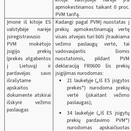
apmokestinamos taikant 0 proc.
PVM tarifą.
Įmonė iš kitoje ES
Kadangi pagal PVMĮ nuostatas į
valstybėje narėje
prekių apmokestinamąją vertę
įsiregistravusio
visais atvejais turi būti įtraukiama
PVM mokėtojo
vežimo paslaugų vertė, tai
įsigijo prekių
vadovaujantis šiomis
(prekės atgabentos
nuostatomis, pildant PVM
į Lietuvą) ir
deklaraciją FR0600 šis prekių
pardavėjas savo
įsigijimas nurodomas:
išrašytame
21 laukelyje („Iš ES įsigytos
apskaitos
prekės“) nurodoma prekių
dokumente atskirai
vertė (įskaitant vežimo
išskyrė vežimo
paslaugas);
paslaugas
34 laukelyje („Iš ES įsigytų
prekių pardavimo PVM“)
nurodomas apskaičiuotas