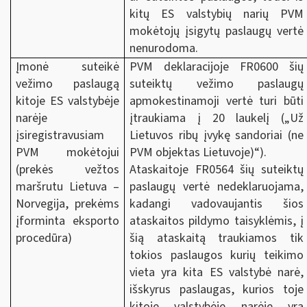
kitų ES valstybių narių PVM
mokėtojų įsigytų paslaugų vertė
nenurodoma.
Įmonė suteikė
PVM deklaracijoje FR0600 šių
vežimo paslaugą
suteiktų vežimo paslaugų
kitoje ES valstybėje
apmokestinamoji vertė turi būti
narėje
įtraukiama į 20 laukelį („Už
įsiregistravusiam
Lietuvos ribų įvykę sandoriai (ne
PVM mokėtojui
PVM objektas Lietuvoje)“).
(prekės vežtos
Ataskaitoje FR0564 šių suteiktų
maršrutu Lietuva –
paslaugų vertė nedeklaruojama,
Norvegija, prekėms
kadangi vadovaujantis šios
įforminta eksporto
ataskaitos pildymo taisyklėmis, į
procedūra)
šią ataskaitą traukiamos tik
tokios paslaugos kurių teikimo
vieta yra kita ES valstybė narė,
išskyrus paslaugas, kurios toje
kitoje valstybėje narėje yra