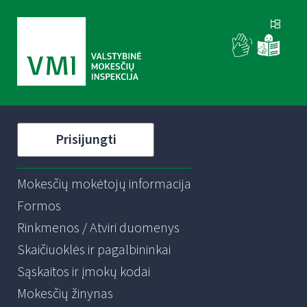
Prisijungti
Mokesčių mokėtojų informacija
Formos
Rinkmenos / Atviri duomenys
Skaičiuoklės ir pagalbininkai
Sąskaitos ir įmokų kodai
Mokesčių žinynas