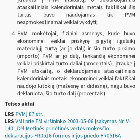
ataskaitiniais kalendoriniais metais faktiškai šis
turtas buvo naudojamas tik PVM
neapmokestinamai veiklai vykdyti;
PVM mokėtojai, fiziniai asmenys, kurie buvo
ekonominei veiklai priskyrę įsigytą ilgalaikį
materialųjį turtą (ar jo dalį) ir šio turto pirkimo
(importo) PVM ar jo dalį, tenkančią ekonominei
veiklai priskirtai turto daliai (procentais), įtraukė į
PVM atskaitą, o deklaruojamais ataskaitiniais
kalendoriniais metais ekonominei veiklai faktiškai
naudojo kitokią (mažesnę ar didesnę), negu buvo
deklaruota, šio turto dalį (procentais).
Teises aktai
LRS
PVMĮ 87 str.
LRS
VMI prie FM viršininko 2003-05-06 įsakymas Nr. V-
140 „Dėl Metinės pridėtinės vertės mokesčio
deklaracijos FR0516 formos ir jos priedo FR0516A