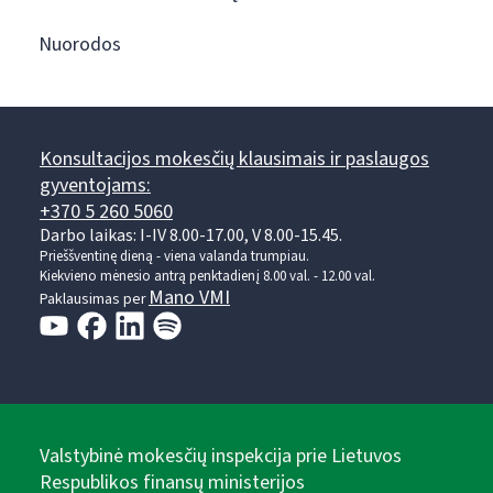
Nuorodos
Konsultacijos mokesčių klausimais ir paslaugos
gyventojams:
+370 5 260 5060
Darbo laikas: I-IV 8.00-17.00, V 8.00-15.45.
Prieššventinę dieną - viena valanda trumpiau.
Kiekvieno mėnesio antrą penktadienį 8.00 val. - 12.00 val.
Mano VMI
Paklausimas per
Valstybinė mokesčių inspekcija prie Lietuvos
Respublikos finansų ministerijos