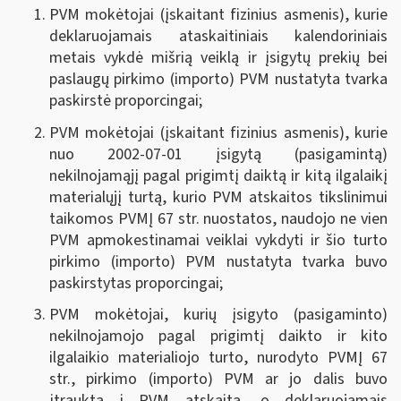
PVM mokėtojai (įskaitant fizinius asmenis), kurie
deklaruojamais ataskaitiniais kalendoriniais
metais vykdė mišrią veiklą ir įsigytų prekių bei
paslaugų pirkimo (importo) PVM nustatyta tvarka
paskirstė proporcingai;
PVM mokėtojai (įskaitant fizinius asmenis), kurie
nuo 2002-07-01 įsigytą (pasigamintą)
nekilnojamąjį pagal prigimtį daiktą ir kitą ilgalaikį
materialųjį turtą, kurio PVM atskaitos tikslinimui
taikomos PVMĮ 67 str. nuostatos, naudojo ne vien
PVM apmokestinamai veiklai vykdyti ir šio turto
pirkimo (importo) PVM nustatyta tvarka buvo
paskirstytas proporcingai;
PVM mokėtojai, kurių įsigyto (pasigaminto)
nekilnojamojo pagal prigimtį daikto ir kito
ilgalaikio materialiojo turto, nurodyto PVMĮ 67
str., pirkimo (importo) PVM ar jo dalis buvo
įtraukta į PVM atskaitą, o deklaruojamais