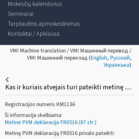
Mokesčių kalendorius
Seminarai
Tarptautinis apmokestinimas
Kontaktai / Apklausa
VMI Machine translation / VMI Машинный перевод /
VMI Машинний переклад (
English
,
Русский
,
Українська
)
Kas ir kuriais atvejais turi pateikti metinę PVM deklaraciją (forma FR0516)?
Registracijos numeris KM1136
Ši informacija skelbiama:
Metinė PVM deklaracija FR0516 (87 str.)
Metinę PVM deklaraciją FR0516 privalo pateikti: