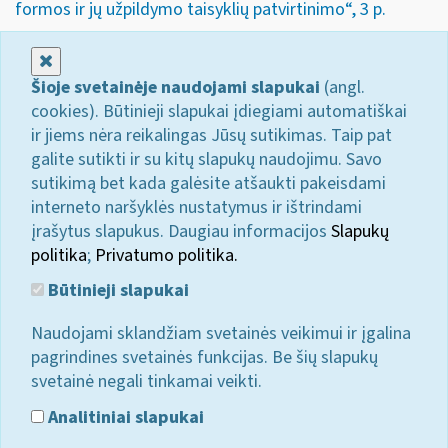
formos ir jų užpildymo taisyklių patvirtinimo“, 3 p.
Uždaryti
Šioje svetainėje naudojami slapukai
(angl.
cookies). Būtinieji slapukai įdiegiami automatiškai
ir jiems nėra reikalingas Jūsų sutikimas. Taip pat
galite sutikti ir su kitų slapukų naudojimu. Savo
sutikimą bet kada galėsite atšaukti pakeisdami
interneto naršyklės nustatymus ir ištrindami
įrašytus slapukus. Daugiau informacijos
Slapukų
politika
;
Privatumo politika.
Būtinieji slapukai
Naudojami sklandžiam svetainės veikimui ir įgalina
pagrindines svetainės funkcijas. Be šių slapukų
svetainė negali tinkamai veikti.
Analitiniai slapukai