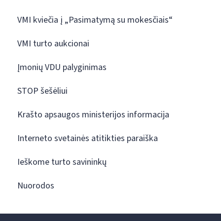
VMI kviečia į „Pasimatymą su mokesčiais“
VMI turto aukcionai
Įmonių VDU palyginimas
STOP šešėliui
Krašto apsaugos ministerijos informacija
Interneto svetainės atitikties paraiška
Ieškome turto savininkų
Nuorodos