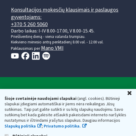
Konsultacijos mokesčių klausimais ir paslaugos
gyventojams:
+370 5 260 5060
Darbo laikas: I-IV 8.00-17.00, V 8.00-15.45.
Prieššventinę dieną - viena valanda trumpiau.
Kiekvieno mėnesio antrą penktadienį 8.00 val. - 12.00 val.
Mano VMI
Paklausimas per
Valstybinė mokesčių inspekcija prie Lietuvos
U
Respublikos finansų ministerijos
Šioje svetainėje naudojami slapukai
(angl. cookies). Būtinieji
slapukai įdiegiami automatiškai ir jiems nėra reikalingas Jūsų
Biudžetinė įstaiga. Juridinio asmens kodas — 188659752,
sutikimas. Taip pat galite sutikti ir su kitų slapukų naudojimu. Savo
adresas: Vasario 16-osios g. 14, 01107 Vilnius, Lietuva, el.paštas:
sutikimą bet kada galėsite atšaukti pakeisdami interneto naršyklės
vmi@vmi.lt
, E. pristatymo dėžutės adresas 188659752
nustatymus ir ištrindami įrašytus slapukus. Daugiau informacijos
Duomenys apie Valstybinę mokesčių inspekciją prie Lietuvos
Slapukų politika
;
Privatumo politika.
Respublikos finansų ministerijos kaupiami ir saugomi Juridinių
asmenų registre