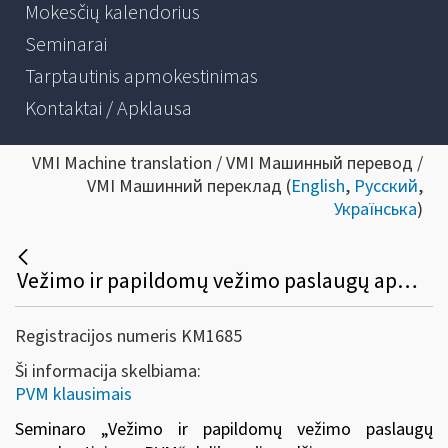
Mokesčių kalendorius
Seminarai
Tarptautinis apmokestinimas
Kontaktai / Apklausa
VMI Machine translation / VMI Машинный перевод /
VMI Машинний переклад (
English
,
Русский
,
Українська
)
Vežimo ir papildomų vežimo paslaugų apmokestinimas PVM
Registracijos numeris KM1685
Ši informacija skelbiama:
PVM klausimais
Seminaro
„Vežimo ir papildomų vežimo paslaugų