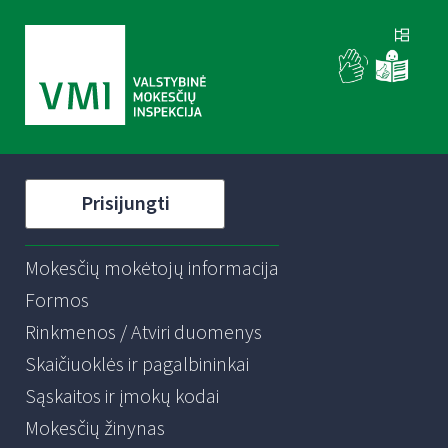
Prisijungti
Mokesčių mokėtojų informacija
Formos
Rinkmenos / Atviri duomenys
Skaičiuoklės ir pagalbininkai
Sąskaitos ir įmokų kodai
Mokesčių žinynas