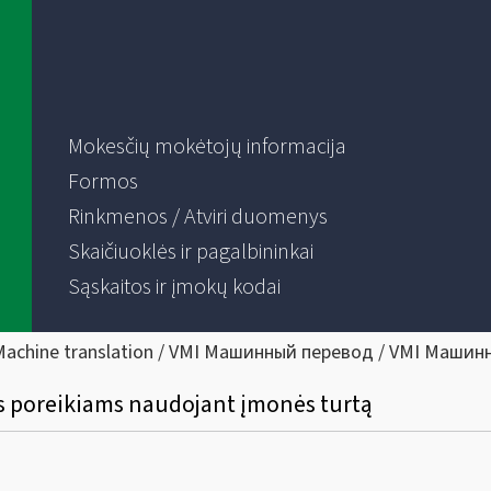
Mokesčių mokėtojų informacija
Formos
Rinkmenos / Atviri duomenys
Skaičiuoklės ir pagalbininkai
Sąskaitos ir įmokų kodai
Machine translation / VMI Машинный перевод / VMI Машин
s poreikiams naudojant įmonės turtą