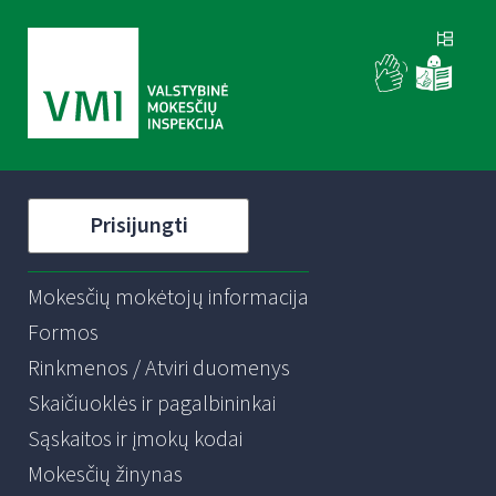
Prisijungti
Mokesčių mokėtojų informacija
Formos
Rinkmenos / Atviri duomenys
Skaičiuoklės ir pagalbininkai
Sąskaitos ir įmokų kodai
Mokesčių žinynas