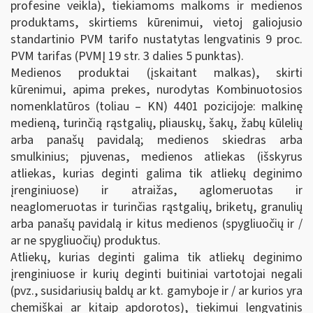
profesine veikla), tiekiamoms malkoms ir medienos
produktams, skirtiems kūrenimui, vietoj galiojusio
standartinio PVM tarifo nustatytas lengvatinis 9 proc.
PVM tarifas (PVMĮ 19 str. 3 dalies 5 punktas).
Medienos produktai (įskaitant malkas), skirti
kūrenimui, apima prekes, nurodytas Kombinuotosios
nomenklatūros (toliau – KN) 4401 pozicijoje: malkinę
medieną, turinčią rąstgalių, pliauskų, šakų, žabų kūlelių
arba panašų pavidalą; medienos skiedras arba
smulkinius; pjuvenas, medienos atliekas (išskyrus
atliekas, kurias deginti galima tik atliekų deginimo
įrenginiuose) ir atraižas, aglomeruotas ir
neaglomeruotas ir turinčias rąstgalių, briketų, granulių
arba panašų pavidalą ir kitus medienos (spygliuočių ir /
ar ne spygliuočių) produktus.
Atliekų, kurias deginti galima tik atliekų deginimo
įrenginiuose ir kurių deginti buitiniai vartotojai negali
(pvz., susidariusių baldų ar kt. gamyboje ir / ar kurios yra
chemiškai ar kitaip apdorotos), tiekimui lengvatinis