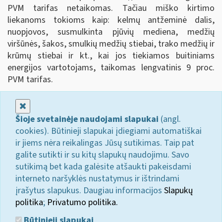
PVM tarifas netaikomas. Tačiau miško kirtimo
liekanoms tokioms kaip: kelmų antžeminė dalis,
nuopjovos, susmulkinta pjūvių mediena, medžių
viršūnės, šakos, smulkių medžių stiebai, trako medžių ir
krūmų stiebai ir kt., kai jos tiekiamos buitiniams
energijos vartotojams, taikomas lengvatinis 9 proc.
PVM tarifas.
Uždaryti
Šioje svetainėje naudojami slapukai
(angl.
cookies). Būtinieji slapukai įdiegiami automatiškai
ir jiems nėra reikalingas Jūsų sutikimas. Taip pat
galite sutikti ir su kitų slapukų naudojimu. Savo
sutikimą bet kada galėsite atšaukti pakeisdami
interneto naršyklės nustatymus ir ištrindami
įrašytus slapukus. Daugiau informacijos
Slapukų
politika
;
Privatumo politika.
Būtinieji slapukai