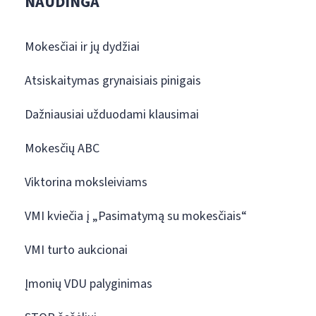
NAUDINGA
Mokesčiai ir jų dydžiai
Atsiskaitymas grynaisiais pinigais
Dažniausiai užduodami klausimai
Mokesčių ABC
Viktorina moksleiviams
VMI kviečia į „Pasimatymą su mokesčiais“
VMI turto aukcionai
Įmonių VDU palyginimas