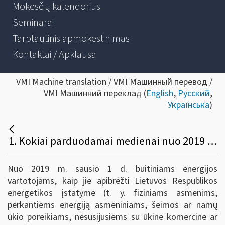
Mokesčių kalendorius
Seminarai
Tarptautinis apmokestinimas
Kontaktai / Apklausa
VMI Machine translation / VMI Машинный перевод /
VMI Машинний переклад (
English
,
Русский
,
Українська
)
1. Kokiai parduodamai medienai nuo 2019 m. sausio 1 d. taikomas lengvatinis 9 proc. PVM tarifas?
Nuo 2019 m. sausio 1 d. buitiniams energijos
vartotojams, kaip jie apibrėžti Lietuvos Respublikos
energetikos įstatyme (t. y. fiziniams asmenims,
perkantiems energiją asmeniniams, šeimos ar namų
ūkio poreikiams, nesusijusiems su ūkine komercine ar