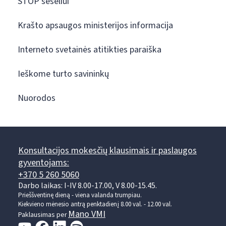
STOP šešėliui
Krašto apsaugos ministerijos informacija
Interneto svetainės atitikties paraiška
Ieškome turto savininkų
Nuorodos
Konsultacijos mokesčių klausimais ir paslaugos
gyventojams:
+370 5 260 5060
Darbo laikas: I-IV 8.00-17.00, V 8.00-15.45.
Prieššventinę dieną - viena valanda trumpiau.
Kiekvieno mėnesio antrą penktadienį 8.00 val. - 12.00 val.
Mano VMI
Paklausimas per