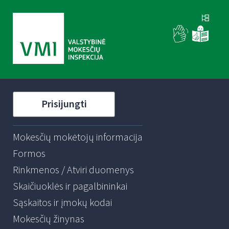
Prisijungti
Mokesčių mokėtojų informacija
Formos
Rinkmenos / Atviri duomenys
Skaičiuoklės ir pagalbininkai
Sąskaitos ir įmokų kodai
Mokesčių žinynas