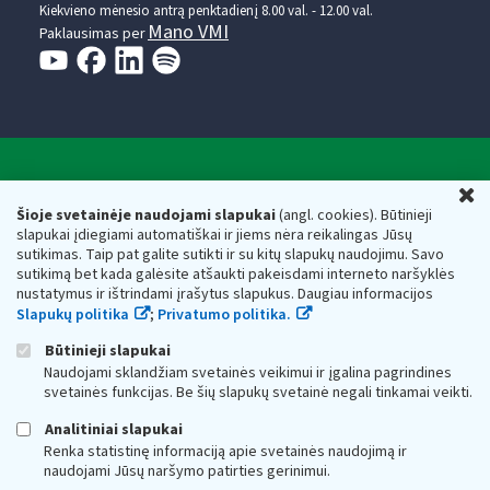
Kiekvieno mėnesio antrą penktadienį 8.00 val. - 12.00 val.
Mano VMI
Paklausimas per
Valstybinė mokesčių inspekcija prie Lietuvos
U
Respublikos finansų ministerijos
Šioje svetainėje naudojami slapukai
(angl. cookies). Būtinieji
slapukai įdiegiami automatiškai ir jiems nėra reikalingas Jūsų
Biudžetinė įstaiga. Juridinio asmens kodas — 188659752,
sutikimas. Taip pat galite sutikti ir su kitų slapukų naudojimu. Savo
adresas: Vasario 16-osios g. 14, 01107 Vilnius, Lietuva, el.paštas:
sutikimą bet kada galėsite atšaukti pakeisdami interneto naršyklės
vmi@vmi.lt
, E. pristatymo dėžutės adresas 188659752
nustatymus ir ištrindami įrašytus slapukus. Daugiau informacijos
Duomenys apie Valstybinę mokesčių inspekciją prie Lietuvos
Slapukų politika
;
Privatumo politika.
Respublikos finansų ministerijos kaupiami ir saugomi Juridinių
asmenų registre
Būtinieji slapukai
Naudojami sklandžiam svetainės veikimui ir įgalina pagrindines
svetainės funkcijas. Be šių slapukų svetainė negali tinkamai veikti.
Analitiniai slapukai
Renka statistinę informaciją apie svetainės naudojimą ir
naudojami Jūsų naršymo patirties gerinimui.