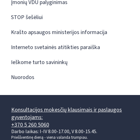
Įmonių VDU palyginimas
STOP šešėliui
Krašto apsaugos ministerijos informacija
Interneto svetainės atitikties paraiška
Ieškome turto savininkų
Nuorodos
Konsultacijos mokesčių klausimais ir paslaugos
gyventojams:
+370 5 260 5060
Darbo laikas: I-IV 8.00-17.00, V 8.00-15.45.
Prieššventinę dieną - viena valanda trumpiau.