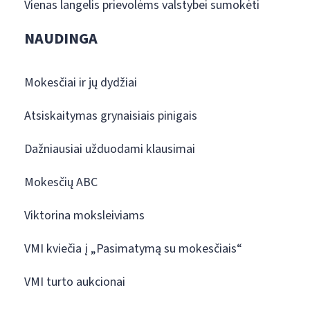
Vienas langelis prievolėms valstybei sumokėti
NAUDINGA
Mokesčiai ir jų dydžiai
Atsiskaitymas grynaisiais pinigais
Dažniausiai užduodami klausimai
Mokesčių ABC
Viktorina moksleiviams
VMI kviečia į „Pasimatymą su mokesčiais“
VMI turto aukcionai