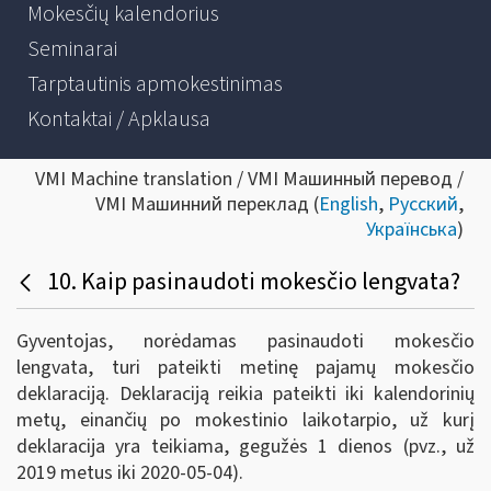
Mokesčių kalendorius
Seminarai
Tarptautinis apmokestinimas
Kontaktai / Apklausa
VMI Machine translation / VMI Машинный перевод /
VMI Машинний переклад (
English
,
Русский
,
Українська
)
10. Kaip pasinaudoti mokesčio lengvata?
Gyventojas, norėdamas pasinaudoti mokesčio
lengvata, turi pateikti metinę pajamų mokesčio
deklaraciją. Deklaraciją reikia pateikti iki kalendorinių
metų, einančių po mokestinio laikotarpio, už kurį
deklaracija yra teikiama, gegužės 1 dienos (pvz., už
2019 metus iki 2020-05-04).