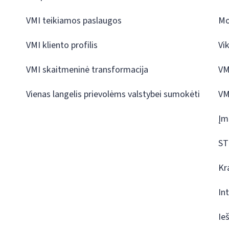
VMI teikiamos paslaugos
Mo
VMI kliento profilis
Vi
VMI skaitmeninė transformacija
VM
Vienas langelis prievolėms valstybei sumokėti
VM
Įm
ST
Kr
In
Ie