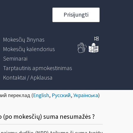
Prisijungti
Mokesčių žinynas
Mokesčių kalendorius
Seminarai
Tarptautinis apmokestinimas
Kontaktai / Apklausa
ний переклад (
English
,
Русский
,
Українська
)
io (po mokesčių) suma nesumažės ?