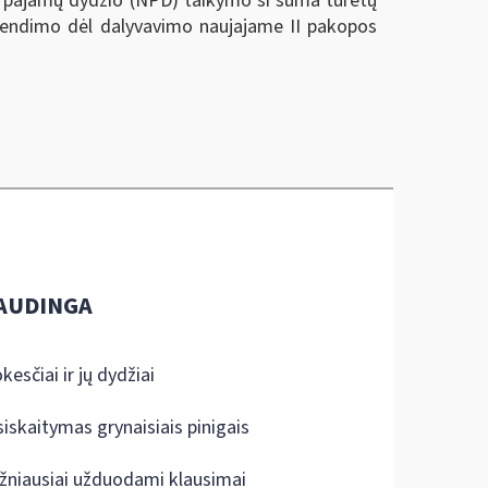
 pajamų dydžio (NPD) taikymo ši suma turėtų
prendimo dėl dalyvavimo naujajame II pakopos
AUDINGA
kesčiai ir jų dydžiai
siskaitymas grynaisiais pinigais
žniausiai užduodami klausimai