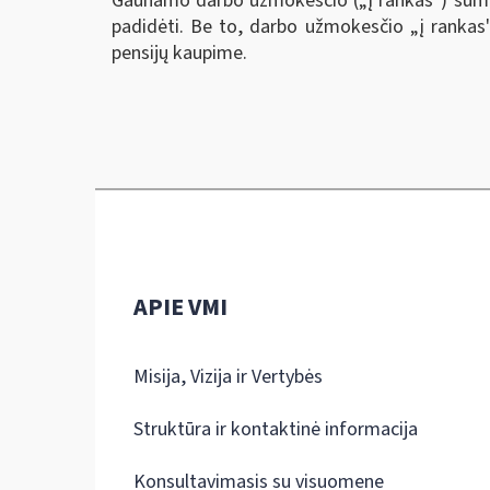
Gaunamo darbo užmokesčio („į rankas") suma
padidėti. Be to, darbo užmokesčio „į rankas
pensijų kaupime.
APIE VMI
Misija, Vizija ir Vertybės
Struktūra ir kontaktinė informacija
Konsultavimasis su visuomene