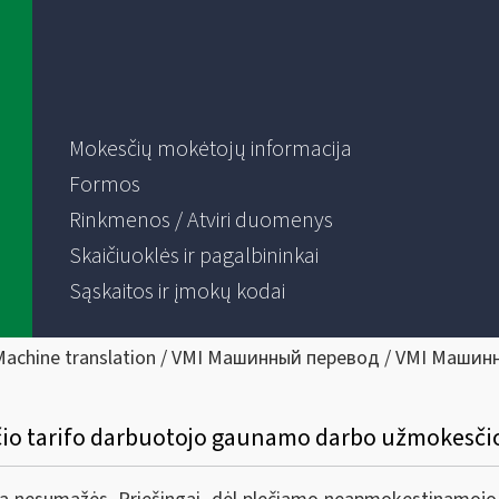
Mokesčių mokėtojų informacija
Formos
Rinkmenos / Atviri duomenys
Skaičiuoklės ir pagalbininkai
Sąskaitos ir įmokų kodai
Machine translation / VMI Машинный перевод / VMI Машин
sčio tarifo darbuotojo gaunamo darbo užmokesč