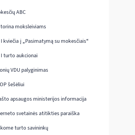
kesčių ABC
ktorina moksleiviams
I kviečia į „Pasimatymą su mokesčiais“
I turto aukcionai
onių VDU palyginimas
OP šešėliui
ašto apsaugos ministerijos informacija
terneto svetainės atitikties paraiška
škome turto savininkų