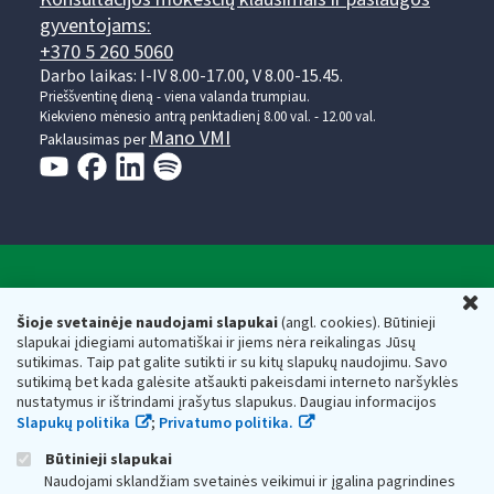
gyventojams:
+370 5 260 5060
Darbo laikas: I-IV 8.00-17.00, V 8.00-15.45.
Prieššventinę dieną - viena valanda trumpiau.
Kiekvieno mėnesio antrą penktadienį 8.00 val. - 12.00 val.
Mano VMI
Paklausimas per
Valstybinė mokesčių inspekcija prie Lietuvos
U
Respublikos finansų ministerijos
Šioje svetainėje naudojami slapukai
(angl. cookies). Būtinieji
slapukai įdiegiami automatiškai ir jiems nėra reikalingas Jūsų
Biudžetinė įstaiga. Juridinio asmens kodas — 188659752,
sutikimas. Taip pat galite sutikti ir su kitų slapukų naudojimu. Savo
adresas: Vasario 16-osios g. 14, 01107 Vilnius, Lietuva, el.paštas:
sutikimą bet kada galėsite atšaukti pakeisdami interneto naršyklės
vmi@vmi.lt
, E. pristatymo dėžutės adresas 188659752
nustatymus ir ištrindami įrašytus slapukus. Daugiau informacijos
Duomenys apie Valstybinę mokesčių inspekciją prie Lietuvos
Slapukų politika
;
Privatumo politika.
Respublikos finansų ministerijos kaupiami ir saugomi Juridinių
asmenų registre
Būtinieji slapukai
Naudojami sklandžiam svetainės veikimui ir įgalina pagrindines