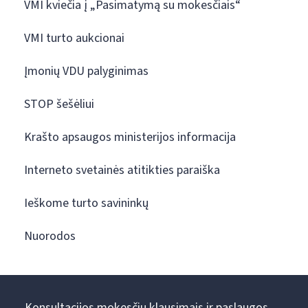
VMI kviečia į „Pasimatymą su mokesčiais“
VMI turto aukcionai
Įmonių VDU palyginimas
STOP šešėliui
Krašto apsaugos ministerijos informacija
Interneto svetainės atitikties paraiška
Ieškome turto savininkų
Nuorodos
Konsultacijos mokesčių klausimais ir paslaugos