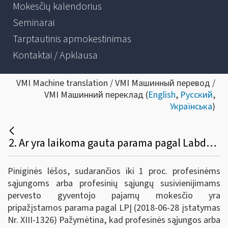
Mokesčių kalendorius
Seminarai
Tarptautinis apmokestinimas
Kontaktai / Apklausa
VMI Machine translation / VMI Машинный перевод /
VMI Машинний переклад (
English
,
Русский
,
Українська
)
2. Ar yra laikoma gauta parama pagal Labdaros ir paramos įstatymo nuostatas, kai nuolatinis gyventojas, nusprendęs dalį sumokėto pajamų mokesčio skirti profesinei sąjungai arba profesinių sąjungų susivienijimui?
Piniginės lėšos, sudarančios iki 1 proc. profesinėms
sąjungoms arba profesinių sąjungų susivienijimams
pervesto gyventojo pajamų mokesčio yra
pripažįstamos parama pagal LPĮ (2018-06-28 įstatymas
Nr. XIII-1326) Pažymėtina, kad profesinės sąjungos arba