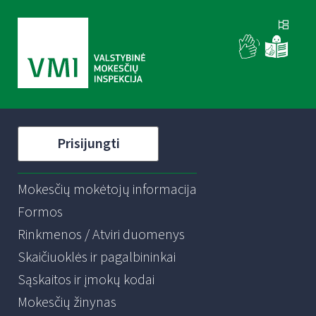
Prisijungti
Mokesčių mokėtojų informacija
Formos
Rinkmenos / Atviri duomenys
Skaičiuoklės ir pagalbininkai
Sąskaitos ir įmokų kodai
Mokesčių žinynas