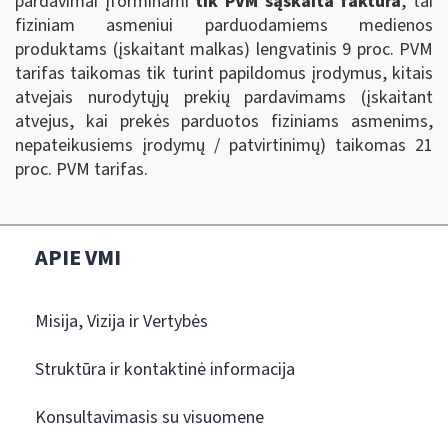
pardavimai įforminami
tik PVM sąskaita faktūra
, tai
fiziniam asmeniui parduodamiems medienos
produktams (įskaitant malkas) lengvatinis 9 proc. PVM
tarifas taikomas tik turint papildomus įrodymus, kitais
atvejais nurodytųjų prekių pardavimams (įskaitant
atvejus, kai prekės parduotos fiziniams asmenims,
nepateikusiems įrodymų / patvirtinimų) taikomas 21
proc. PVM tarifas.
APIE VMI
Misija, Vizija ir Vertybės
Struktūra ir kontaktinė informacija
Konsultavimasis su visuomene