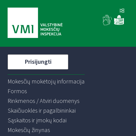
Prisijungti
Mokesčių mokėtojų informacija
Formos
Rinkmenos / Atviri duomenys
Skaičiuoklės ir pagalbininkai
Sąskaitos ir įmokų kodai
Mokesčių žinynas