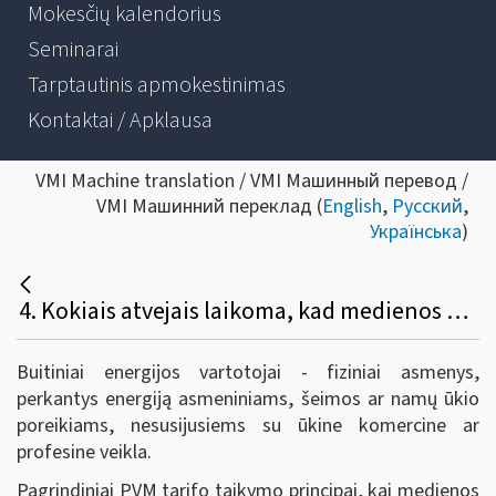
Mokesčių kalendorius
Seminarai
Tarptautinis apmokestinimas
Kontaktai / Apklausa
VMI Machine translation / VMI Машинный перевод /
VMI Машинний переклад (
English
,
Русский
,
Українська
)
4. Kokiais atvejais laikoma, kad medienos produktai (įskaitant malkas) parduodami buitiniams energijos vartotojams ir taikomas lengvatinis 9 proc. PVM tarifas?
Buitiniai energijos vartotojai - fiziniai asmenys,
perkantys energiją asmeniniams, šeimos ar namų ūkio
poreikiams, nesusijusiems su ūkine komercine ar
profesine veikla.
Pagrindiniai PVM tarifo taikymo principai, kai medienos