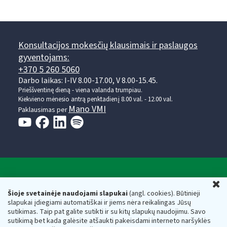
Konsultacijos mokesčių klausimais ir paslaugos
gyventojams:
+370 5 260 5060
Darbo laikas: I-IV 8.00-17.00, V 8.00-15.45.
Prieššventinę dieną - viena valanda trumpiau.
Kiekvieno mėnesio antrą penktadienį 8.00 val. - 12.00 val.
Mano VMI
Paklausimas per
Valstybinė mokesčių inspekcija prie Lietuvos
U
Respublikos finansų ministerijos
Šioje svetainėje naudojami slapukai
(angl. cookies). Būtinieji
slapukai įdiegiami automatiškai ir jiems nėra reikalingas Jūsų
Biudžetinė įstaiga. Juridinio asmens kodas — 188659752,
sutikimas. Taip pat galite sutikti ir su kitų slapukų naudojimu. Savo
adresas: Vasario 16-osios g. 14, 01107 Vilnius, Lietuva, el.paštas:
sutikimą bet kada galėsite atšaukti pakeisdami interneto naršyklės
vmi@vmi.lt
, E. pristatymo dėžutės adresas 188659752