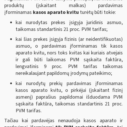
produktų (įskaitant malkas) pardavimas
įforminamas
kasos aparato kvitu
turėtų būti tokie:
kai nurodytas prekes įsigyja juridinis asmuo,
taikomas standartinis 21 proc. PVM tarifas;
kai šias prekes įsigyja fizinis (ar neidentifikuotas)
asmuo, o pardavimas įforminamas tik kasos
aparato kvitu, nors toks kvitas kai kuriais atvejais
ir gali būti laikomas PVM sąskaita faktūra,
lengvatinis 9 proc. PVM tarifas taikomas
nereikalaujant papildomų įrodymų pateikimo;
kai nurodytų prekių pardavimas įforminamas
kasos aparato kvitu, o pirkėjui (įskaitant fizinį
asmenį) paprašius papildomai išduodama PVM
sąskaita faktūra, taikomas standartinis 21 proc.
PVM tarifas.
Tačiau kai pardavėjas nenaudoja kasos aparato ir