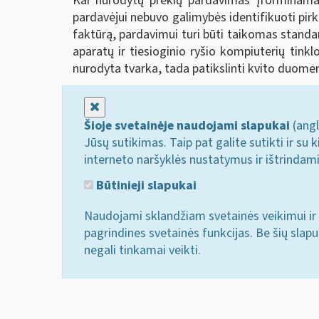
Kai nurodytų prekių pardavimas įforminamas
pardavėjui nebuvo galimybės identifikuoti pirk
faktūrą, pardavimui turi būti taikomas standa
aparatų ir tiesioginio ryšio kompiuterių tink
nurodyta tvarka, tada patikslinti kvito duome
Uždaryti
Šioje svetainėje naudojami slapukai
(angl
Jūsų sutikimas. Taip pat galite sutikti ir s
interneto naršyklės nustatymus ir ištrindam
Būtinieji slapukai
Naudojami sklandžiam svetainės veikimui ir 
pagrindines svetainės funkcijas. Be šių slap
negali tinkamai veikti.