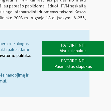
lengvatinis PVM tarifas, nes pardavimo metu
 vėliau paprašo papildomai išduoti PVM sąskaitą
eteisingai atspausdinti duomenys taisomi Kasos
iršininko 2003 m. rugsėjo 18 d. įsakymu V-255,
 nėra reikalingas
PATVIRTINTI
aukti pakeisdami
Visus slapukus
ivatumo politika.
PATVIRTINTI
Pasirinktus slapukus
nės naudojimą ir
mui.