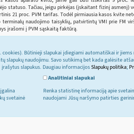
 kasos aparato kvitu, jame gali būti išskirtas 9 proc. 
ėjo statuso. Tačiau, jeigu pirkėjas (įskaitant fizinį asmenį)
rtinis 21 proc. PVM tarifas. Todėl pirmiausia kasos kvite n
lo terminalų naudojimo taisyklių, patvirtintų VMI prie FM v
nys įrašomi į PVM sąskaitą faktūrą.
. cookies). Būtinieji slapukai įdiegiami automatiškai ir jiems
u kitų slapukų naudojimu. Savo sutikimą bet kada galėsite atš
i įrašytus slapukus. Daugiau informacijos
Slapukų politika
;
Pr
Analitiniai slapukai
įgalina
Renka statistinę informaciją apie svetai
ukų svetainė
naudojami Jūsų naršymo patirties gerini