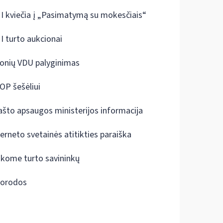
I kviečia į „Pasimatymą su mokesčiais“
I turto aukcionai
onių VDU palyginimas
OP šešėliui
ašto apsaugos ministerijos informacija
terneto svetainės atitikties paraiška
škome turto savininkų
orodos