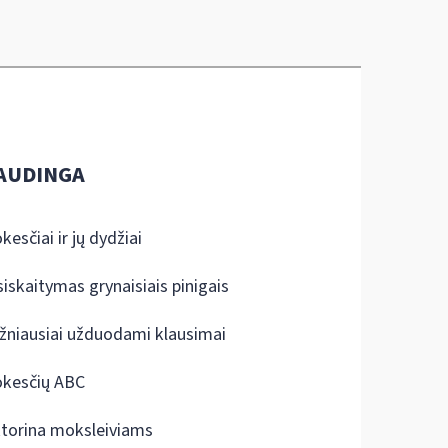
AUDINGA
kesčiai ir jų dydžiai
siskaitymas grynaisiais pinigais
žniausiai užduodami klausimai
kesčių ABC
ktorina moksleiviams