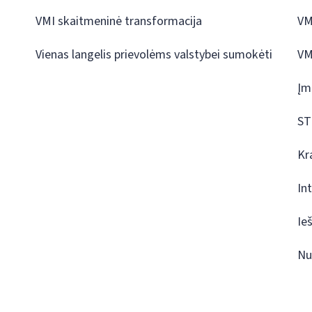
VMI skaitmeninė transformacija
VM
Vienas langelis prievolėms valstybei sumokėti
VM
Įm
ST
Kr
In
Ie
Nu