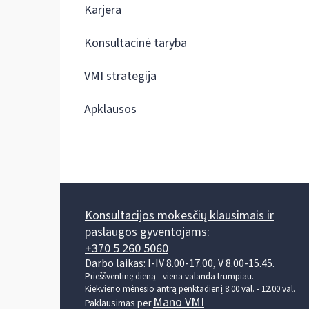
Karjera
Konsultacinė taryba
VMI strategija
Apklausos
Konsultacijos mokesčių klausimais ir
paslaugos gyventojams:
+370 5 260 5060
Darbo laikas: I-IV 8.00-17.00, V 8.00-15.45.
Prieššventinę dieną - viena valanda trumpiau.
Kiekvieno mėnesio antrą penktadienį 8.00 val. - 12.00 val.
Mano VMI
Paklausimas per