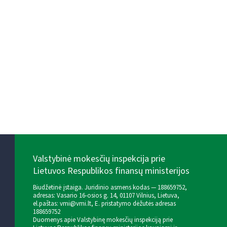
Valstybinė mokesčių inspekcija prie
Lietuvos Respublikos finansų ministerijos
Biudžetinė įstaiga. Juridinio asmens kodas — 188659752,
adresas: Vasario 16-osios g. 14, 01107 Vilnius, Lietuva,
el.paštas:
vmi@vmi.lt
, E. pristatymo dėžutės adresas
188659752
Duomenys apie Valstybinę mokesčių inspekciją prie