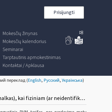
Prisijungti
Mokesčių žinynas
Mokesčių kalendorius
Seminarai
Tarptautinis apmokestinimas
Kontaktai / Apklausa
ний переклад (
English
,
Русский
,
Українська
)
7. Kaip teisingai taikyti PVM tarifą parduodamiems medienos produktams (įskaitant malkas), kai fiziniam (ar neidentifikuotam) asmeniui kasos aparato kvite išskiriamas 9 proc. PVM tarifas, o po to pirkėjas paprašo išrašyti PVM sąskaitą faktūrą?