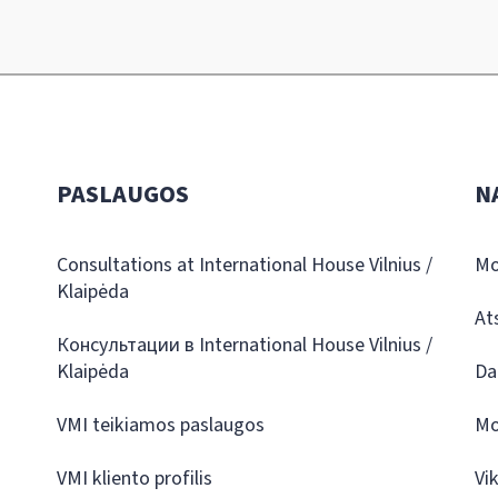
PASLAUGOS
N
Consultations at International House Vilnius /
Mo
Klaipėda
At
Консультации в International House Vilnius /
Klaipėda
Da
VMI teikiamos paslaugos
Mo
VMI kliento profilis
Vi