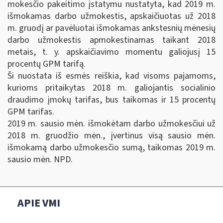
mokesčio pakeitimo įstatymu nustatyta, kad 2019 m.
išmokamas darbo užmokestis, apskaičiuotas už 2018
m. gruodį ar pavėluotai išmokamas ankstesnių mėnesių
darbo užmokestis apmokestinamas taikant 2018
metais, t. y. apskaičiavimo momentu galiojusį 15
procentų GPM tarifą.
Ši nuostata iš esmės reiškia, kad visoms pajamoms,
kurioms pritaikytas 2018 m. galiojantis socialinio
draudimo įmokų tarifas, bus taikomas ir 15 procentų
GPM tarifas.
2019 m. sausio mėn. išmokėtam darbo užmokesčiui už
2018 m. gruodžio mėn., įvertinus visą sausio mėn.
išmokamą darbo užmokesčio sumą, taikomas 2019 m.
sausio mėn. NPD.
APIE VMI