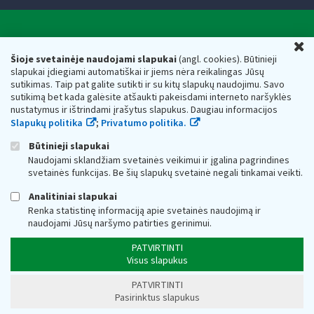
Valstybinė mokesčių inspekcija prie Lietuvos
U
Respublikos finansų ministerijos
Šioje svetainėje naudojami slapukai
(angl. cookies). Būtinieji
slapukai įdiegiami automatiškai ir jiems nėra reikalingas Jūsų
Biudžetinė įstaiga. Juridinio asmens kodas — 188659752,
sutikimas. Taip pat galite sutikti ir su kitų slapukų naudojimu. Savo
adresas: Vasario 16-osios g. 14, 01107 Vilnius, Lietuva, el.paštas:
sutikimą bet kada galėsite atšaukti pakeisdami interneto naršyklės
vmi@vmi.lt
, E. pristatymo dėžutės adresas 188659752
nustatymus ir ištrindami įrašytus slapukus. Daugiau informacijos
Duomenys apie Valstybinę mokesčių inspekciją prie Lietuvos
Slapukų politika
;
Privatumo politika.
Respublikos finansų ministerijos kaupiami ir saugomi Juridinių
asmenų registre
Būtinieji slapukai
Naudojami sklandžiam svetainės veikimui ir įgalina pagrindines
svetainės funkcijas. Be šių slapukų svetainė negali tinkamai veikti.
Analitiniai slapukai
Renka statistinę informaciją apie svetainės naudojimą ir
naudojami Jūsų naršymo patirties gerinimui.
PATVIRTINTI
Visus slapukus
PATVIRTINTI
Pasirinktus slapukus