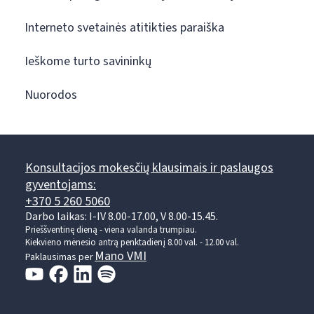
Interneto svetainės atitikties paraiška
Ieškome turto savininkų
Nuorodos
Konsultacijos mokesčių klausimais ir paslaugos
gyventojams:
+370 5 260 5060
Darbo laikas: I-IV 8.00-17.00, V 8.00-15.45.
Prieššventinę dieną - viena valanda trumpiau.
Kiekvieno mėnesio antrą penktadienį 8.00 val. - 12.00 val.
Mano VMI
Paklausimas per