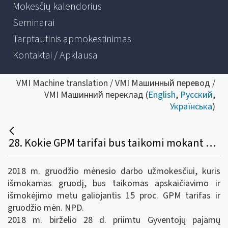
Mokesčių kalendorius
Seminarai
Tarptautinis apmokestinimas
Kontaktai / Apklausa
VMI Machine translation / VMI Машинный перевод /
VMI Машинний переклад (
English
,
Русский
,
Українська
)
28. Kokie GPM tarifai bus taikomi mokant atlyginimą už gruodį – gruodžio mėnesį ir sausio mėnesį ar jie skirsis? Koks NPD bus taikomas?
2018 m. gruodžio mėnesio darbo užmokesčiui, kuris
išmokamas gruodį, bus taikomas apskaičiavimo ir
išmokėjimo metu galiojantis 15 proc. GPM tarifas ir
gruodžio mėn. NPD.
2018 m. birželio 28 d. priimtu Gyventojų pajamų