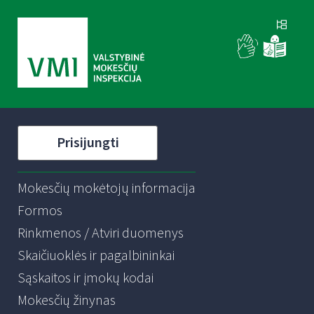
Prisijungti
Mokesčių mokėtojų informacija
Formos
Rinkmenos / Atviri duomenys
Skaičiuoklės ir pagalbininkai
Sąskaitos ir įmokų kodai
Mokesčių žinynas