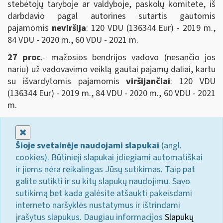
stebėtojų taryboje ar valdyboje, paskolų komitete, iš
darbdavio pagal autorines sutartis gautomis
pajamomis
neviršija
: 120 VDU (136344 Eur) - 2019 m.,
84 VDU - 2020 m., 60 VDU - 2021 m.
27 proc
.- mažosios bendrijos vadovo (nesančio jos
nariu) už vadovavimo veiklą gautai pajamų daliai, kartu
su išvardytomis pajamomis
viršijančiai
: 120 VDU
(136344 Eur) - 2019 m., 84 VDU - 2020 m., 60 VDU - 2021
m.
Uždaryti
Šioje svetainėje naudojami slapukai
(angl.
cookies). Būtinieji slapukai įdiegiami automatiškai
ir jiems nėra reikalingas Jūsų sutikimas. Taip pat
galite sutikti ir su kitų slapukų naudojimu. Savo
sutikimą bet kada galėsite atšaukti pakeisdami
interneto naršyklės nustatymus ir ištrindami
įrašytus slapukus. Daugiau informacijos
Slapukų