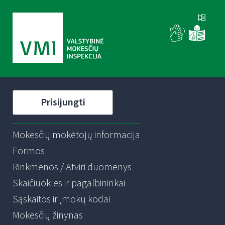
Prisijungti
Mokesčių mokėtojų informacija
Formos
Rinkmenos / Atviri duomenys
Skaičiuoklės ir pagalbininkai
Sąskaitos ir įmokų kodai
Mokesčių žinynas