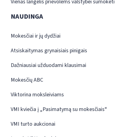
Vienas langelis prievolėms valstybei sumokėti
NAUDINGA
Mokesčiai ir jų dydžiai
Atsiskaitymas grynaisiais pinigais
Dažniausiai užduodami klausimai
Mokesčių ABC
Viktorina moksleiviams
VMI kviečia į „Pasimatymą su mokesčiais“
VMI turto aukcionai