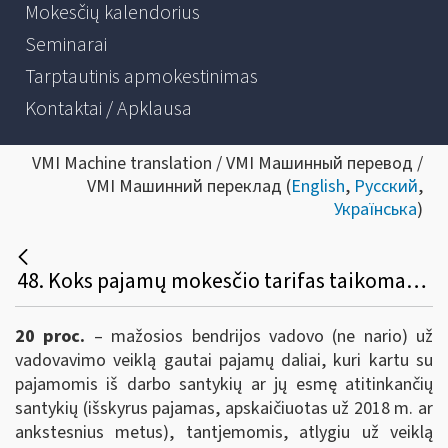
Mokesčių kalendorius
Seminarai
Tarptautinis apmokestinimas
Kontaktai / Apklausa
VMI Machine translation / VMI Машинный перевод /
VMI Машинний переклад (
English
,
Русский
,
Українська
)
48. Koks pajamų mokesčio tarifas taikomas mažųjų bendrijų vadovų (ne narių) pagal civilinę paslaugų sutartį už vadovavimo veiklą gautoms pajamoms?
20 proc.
– mažosios bendrijos vadovo (ne nario) už
vadovavimo veiklą gautai pajamų daliai, kuri kartu su
pajamomis iš darbo santykių ar jų esmę atitinkančių
santykių (išskyrus pajamas, apskaičiuotas už 2018 m. ar
ankstesnius metus), tantjemomis, atlygiu už veiklą