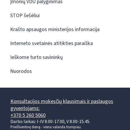
Įmonių VDU palyginimas
STOP šešėliui
Krašto apsaugos ministerijos informacija
Interneto svetainės atitikties paraiška
Ieškome turto savininkų
Nuorodos
Konsultacijos mokesčių klausimais ir paslaugos
gyventojams:
+370 5 260 5060
Darbo laikas: I-IV 8.00-17.00, V 8.00-15.45.
Prieššventinę dieną - viena valanda trumpiau.